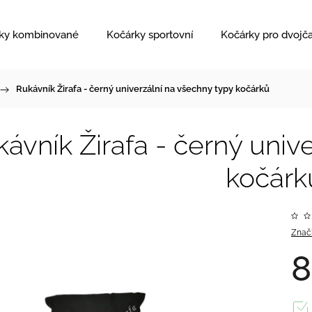
ky kombinované
Kočárky sportovní
Kočárky pro dvojč
/
Rukávník Žirafa - černý
univerzální na všechny typy kočárků
ávník Žirafa - černý
unive
kočárk
Znač
8