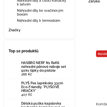
Náhradní díly a čistící kartáčky
Záruka
:
k lahvím
Náhradní díly ke svačinovým
boxům
Náhradní díly k termoskám
Značky
Top 10 produktů
Novin
HASBRO NERF N1 Refill
náhradní pěnové náboje set
50ks šipky do pistole
266 Kč
PLYŠ Pes lapinkoira 33cm
Eco-Friendly *PLYŠOVÉ
HRAČKY*
407 Kč
Dětská puška kapslovka
Kombi