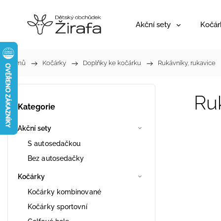
Akční sety
Kočár
Domů
/
Kočárky
/
Doplňky ke kočárku
/
Rukávníky, rukavice
Ruk
Kategorie
Akční sety
S autosedačkou
Bez autosedačky
Kočárky
Kočárky kombinované
Kočárky sportovní