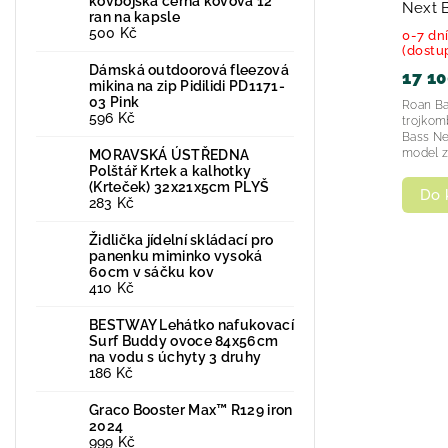
kovbojská černá kovová 12
Next 
ran na kapsle
500 Kč
0-7 dní
(dostu
Dámská outdoorová fleezová
17 10
mikina na zip Pidilidi PD1171-
03 Pink
Roan Ba
596 Kč
trojkom
Bass Ne
model z
MORAVSKÁ ÚSTŘEDNA
Polštář Krtek a kalhotky
(Krteček) 32x21x5cm PLYŠ
Do 
283 Kč
Židlička jídelní skládací pro
panenku miminko vysoká
60cm v sáčku kov
410 Kč
BESTWAY Lehátko nafukovací
Surf Buddy ovoce 84x56cm
na vodu s úchyty 3 druhy
186 Kč
Graco Booster Max™ R129 iron
2024
999 Kč