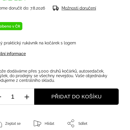
me doručit do:
7.8.2026
Možnosti doručení
obeno v ČR
ý praktický rukávník na kočárek s logem
ilní informace
ože dodáváme přes 3.000 druhů kočárků, autosedaček,
ýlek, do prodejny se všechny nevejdou. Vaše objednávky
dujeme z centrálního skladu.
PŘIDAT DO KOŠÍKU
Zeptat se
Hlídat
Sdílet