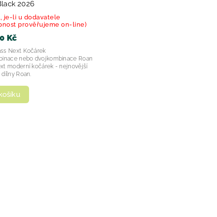
Black 2026
, je-li u dodavatele
pnost prověřujeme on-line)
0 Kč
ss Next Kočárek
binace nebo dvojkombinace Roan
xt moderní kočárek - nejnovější
 dílny Roan.
košíku