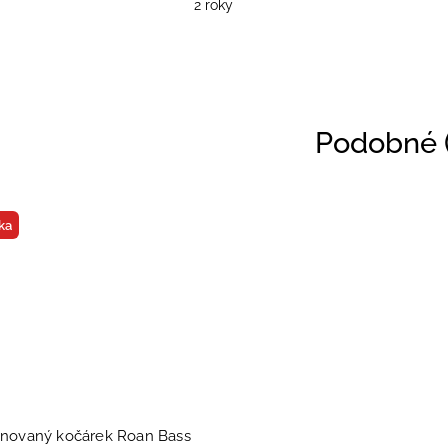
2 roky
Podobné (
ka
novaný kočárek Roan Bass