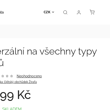
ata
Autosedačky
Hračky
Prodejna
Kontakt
CZK
rzální na všechny typy
ů
Neohodnoceno
ka:
Dětský obchůdek Žirafa
99 Kč
SKLADEM