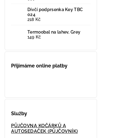
Dívčí podprsenka Key TBC
024
218 Kč
Termoobal na lahev, Grey
149 Kč
Přijímáme online platby
Služby
PŮJČOVNA KOČÁRKŮ A
AUTOSEDAČEK (PŮJČOVNÍK)