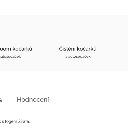
oom kočárků
Čištění kočárků
autosedaček
a autosedaček
Hodnocení
s
 s logem Žirafa.