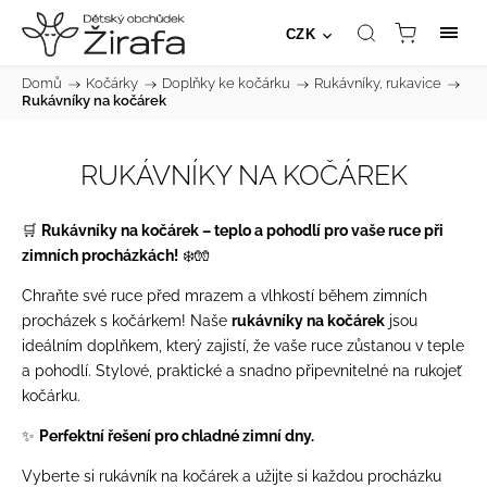
CZK
Domů
/
Kočárky
/
Doplňky ke kočárku
/
Rukávníky, rukavice
/
Rukávníky na kočárek
RUKÁVNÍKY NA KOČÁREK
🛒
Rukávníky na kočárek – teplo a pohodlí pro vaše ruce při
zimních procházkách!
❄️🧤
Chraňte své ruce před mrazem a vlhkostí během zimních
procházek s kočárkem! Naše
rukávníky na kočárek
jsou
ideálním doplňkem, který zajistí, že vaše ruce zůstanou v teple
a pohodlí. Stylové, praktické a snadno připevnitelné na rukojeť
kočárku.
✨
Perfektní řešení pro chladné zimní dny.
Vyberte si rukávník na kočárek a užijte si každou procházku