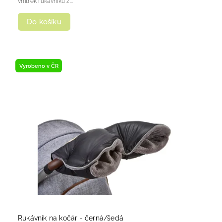
vnitřek rukávníku z...
Do košíku
Vyrobeno v ČR
Rukávník na kočár - černá/šedá