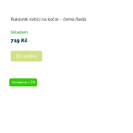
Rukávník svítící na kočár - černá/šedá
Skladem
719 Kč
Do košíku
Vyrobeno v ČR