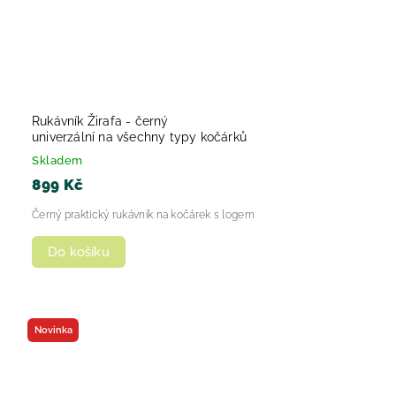
Rukávník Žirafa - černý
univerzální na všechny typy kočárků
Skladem
899 Kč
Černý praktický rukávník na kočárek s logem
Do košíku
Novinka