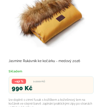
Jasmine Rukávník ke kočárku - medový 2026
Skladem
–17 %
1 200 Kč
990 Kč
lze doplnit o zimní fusak s kožíškem a kožešinový lem na
kočárek ve stejné barvě. zapínání praktickými zipy po stranách