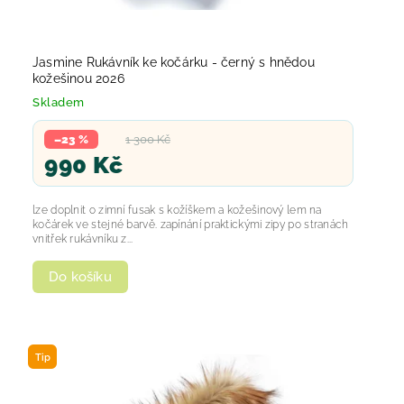
Jasmine Rukávník ke kočárku - černý s hnědou
kožešinou 2026
Skladem
–23 %
1 300 Kč
990 Kč
lze doplnit o zimní fusak s kožíškem a kožešinový lem na
kočárek ve stejné barvě. zapínání praktickými zipy po stranách
vnitřek rukávníku z...
Do košíku
Tip