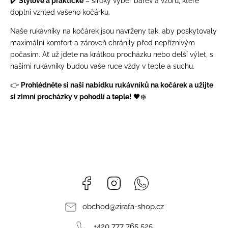
✔️
Stylové a praktické
– široký výběr barev a vzorů, které
doplní vzhled vašeho kočárku.
Naše rukávníky na kočárek jsou navrženy tak, aby poskytovaly
maximální komfort a zároveň chránily před nepříznivým
počasím. Ať už jdete na krátkou procházku nebo delší výlet, s
našimi rukávníky budou vaše ruce vždy v teple a suchu.
👉
Prohlédněte si naši nabídku rukávníků na kočárek a užijte
si zimní procházky v pohodlí a teple!
🖤❄️
Facebook
Instagram
Whatsapp
obchod
@
zirafa-shop.cz
+420 777 765 525