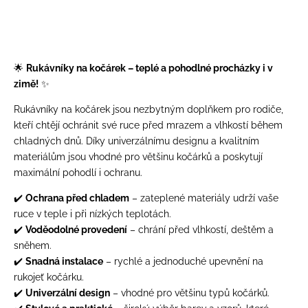
🌟
Rukávníky na kočárek – teplé a pohodlné procházky i v
zimě!
✨
Rukávníky na kočárek jsou nezbytným doplňkem pro rodiče,
kteří chtějí ochránit své ruce před mrazem a vlhkostí během
chladných dnů. Díky univerzálnímu designu a kvalitním
materiálům jsou vhodné pro většinu kočárků a poskytují
maximální pohodlí i ochranu.
✔️
Ochrana před chladem
– zateplené materiály udrží vaše
ruce v teple i při nízkých teplotách.
✔️
Voděodolné provedení
– chrání před vlhkostí, deštěm a
sněhem.
✔️
Snadná instalace
– rychlé a jednoduché upevnění na
rukojeť kočárku.
✔️
Univerzální design
– vhodné pro většinu typů kočárků.