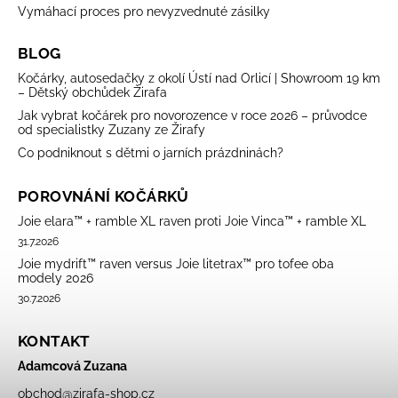
Vymáhací proces pro nevyzvednuté zásilky
BLOG
Kočárky, autosedačky z okolí Ústí nad Orlicí | Showroom 19 km
– Dětský obchůdek Žirafa
Jak vybrat kočárek pro novorozence v roce 2026 – průvodce
od specialistky Zuzany ze Žirafy
Co podniknout s dětmi o jarních prázdninách?
POROVNÁNÍ KOČÁRKŮ
Joie elara™ + ramble XL raven proti Joie Vinca™ + ramble XL
31.7.2026
Joie mydrift™ raven versus Joie litetrax™ pro tofee oba
modely 2026
30.7.2026
KONTAKT
Adamcová Zuzana
obchod
@
zirafa-shop.cz