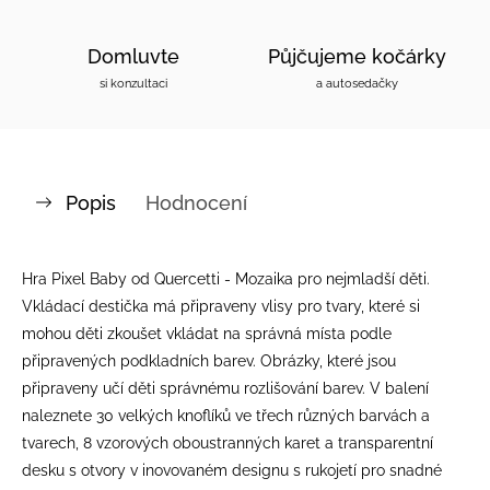
Domluvte
Půjčujeme kočárky
si konzultaci
a autosedačky
Popis
Hodnocení
Hra Pixel Baby od Quercetti - Mozaika pro nejmladší děti.
Vkládací destička má připraveny vlisy pro tvary, které si
mohou děti zkoušet vkládat na správná místa podle
připravených podkladních barev. Obrázky, které jsou
připraveny učí děti správnému rozlišování barev. V balení
naleznete 30 velkých knoflíků ve třech různých barvách a
tvarech, 8 vzorových oboustranných karet a transparentní
desku s otvory v inovovaném designu s rukojetí pro snadné