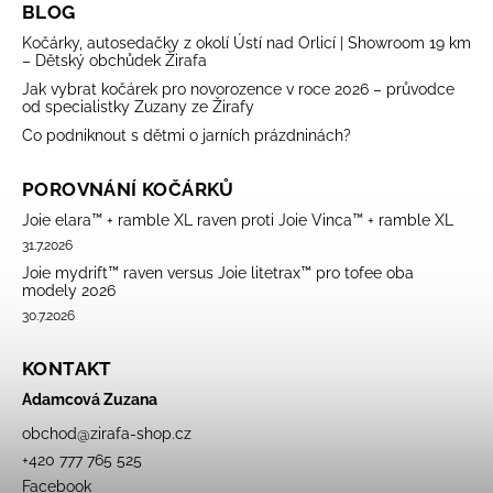
BLOG
Kočárky, autosedačky z okolí Ústí nad Orlicí | Showroom 19 km
– Dětský obchůdek Žirafa
Jak vybrat kočárek pro novorozence v roce 2026 – průvodce
od specialistky Zuzany ze Žirafy
Co podniknout s dětmi o jarních prázdninách?
POROVNÁNÍ KOČÁRKŮ
Joie elara™ + ramble XL raven proti Joie Vinca™ + ramble XL
31.7.2026
Joie mydrift™ raven versus Joie litetrax™ pro tofee oba
modely 2026
30.7.2026
KONTAKT
Adamcová Zuzana
obchod
@
zirafa-shop.cz
+420 777 765 525
Facebook