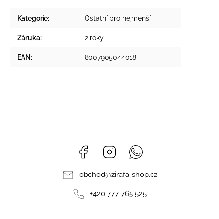
Kategorie
:
Ostatní pro nejmenší
Záruka
:
2 roky
EAN
:
8007905044018
Facebook
Instagram
Whatsapp
obchod
@
zirafa-shop.cz
+420 777 765 525