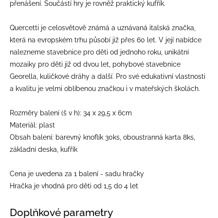
přenášení. Součástí hry je rovněž praktický kufřík.
Quercetti je celosvětově známá a uznávaná italská značka,
která na evropském trhu působí již přes 60 let. V její nabídce
nalezneme stavebnice pro děti od jednoho roku, unikátní
mozaiky pro děti již od dvou let, pohybové stavebnice
Georella, kuličkové dráhy a další. Pro své edukativní vlastnosti
a kvalitu je velmi oblíbenou značkou i v mateřských školách.
Rozměry balení (š v h): 34 x 29,5 x 6cm
Materiál: plast
Obsah balení: barevný knoflík 30ks, oboustranná karta 8ks,
základní deska, kufřík
Cena je uvedena za 1 balení - sadu hračky
Hračka je vhodná pro děti od 1,5 do 4 let
Doplňkové parametry