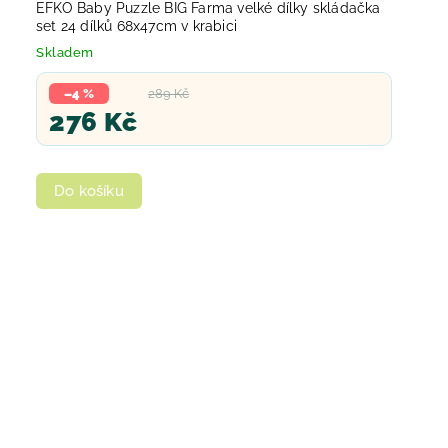
EFKO Baby Puzzle BIG Farma velké dílky skládačka
set 24 dílků 68x47cm v krabici
Skladem
–4 %
289 Kč
276 Kč
Do košíku