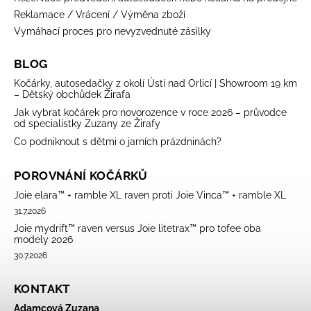
Reklamace / Vrácení / Výměna zboží
Vymáhací proces pro nevyzvednuté zásilky
BLOG
Kočárky, autosedačky z okolí Ústí nad Orlicí | Showroom 19 km
– Dětský obchůdek Žirafa
Jak vybrat kočárek pro novorozence v roce 2026 – průvodce
od specialistky Zuzany ze Žirafy
Co podniknout s dětmi o jarních prázdninách?
POROVNÁNÍ KOČÁRKŮ
Joie elara™ + ramble XL raven proti Joie Vinca™ + ramble XL
31.7.2026
Joie mydrift™ raven versus Joie litetrax™ pro tofee oba
modely 2026
30.7.2026
KONTAKT
Adamcová Zuzana