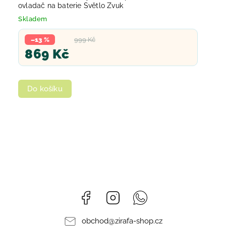
ovladač na baterie Světlo Zvuk
Skladem
–13 %
999 Kč
869 Kč
Do košíku
Facebook
Instagram
Whatsapp
obchod
@
zirafa-shop.cz