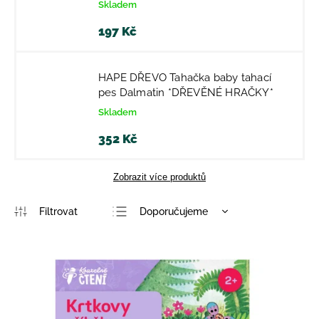
Skladem
197 Kč
HAPE DŘEVO Tahačka baby tahací
pes Dalmatin *DŘEVĚNÉ HRAČKY*
Skladem
352 Kč
Zobrazit více produktů
Doporučujeme
Nejlevnější
Nejdražší
Nejprodávanější
Abecedně