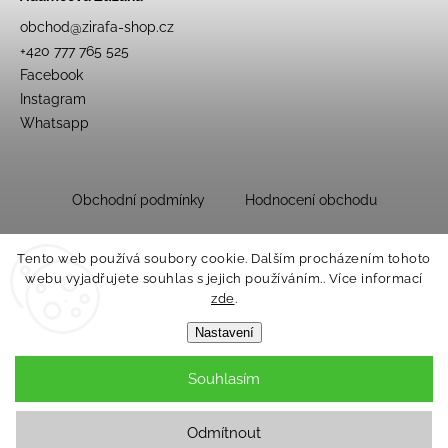
obchod
@
zirafa-shop.cz
+420 777 765 525
Facebook
Instagram
Whatsapp
Obchodní podmínky
Hodnocení obchodu
Tento web používá soubory cookie. Dalším procházením tohoto
webu vyjadřujete souhlas s jejich používáním.. Více informací
zde
.
Nastavení
Souhlasím
Copyright 2026
Dětský obchůdek Žirafa
. Všechna práva vyhrazena.
Upravit nastavení cookies
Odmítnout
Grafický návrh vytvořil a nakódoval
Shoptak.cz