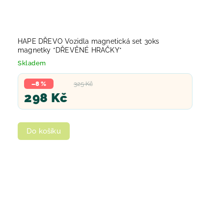
HAPE DŘEVO Vozidla magnetická set 30ks
magnetky *DŘEVĚNÉ HRAČKY*
Skladem
–8 %
325 Kč
298 Kč
Do košíku