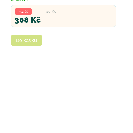
–2 %
316 Kč
308 Kč
Do košíku