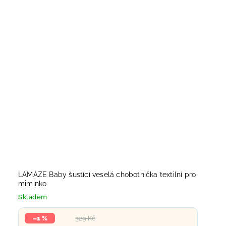
LAMAZE Baby šustící veselá chobotnička textilní pro
miminko
Skladem
–1 %
329 Kč