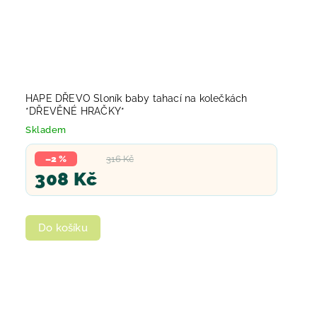
HAPE DŘEVO Sloník baby tahací na kolečkách
*DŘEVĚNÉ HRAČKY*
Skladem
–2 %
316 Kč
308 Kč
Do košíku