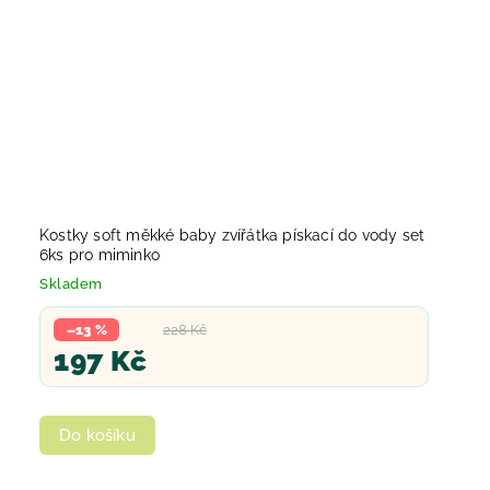
Kostky soft měkké baby zvířátka pískací do vody set
6ks pro miminko
Skladem
–13 %
228 Kč
197 Kč
Do košíku