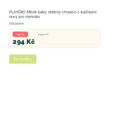
PLAYGRO Míček baby ohebný chrastící s kuličkami
nový pro miminko
Skladem
–1 %
299 Kč
294 Kč
Do košíku