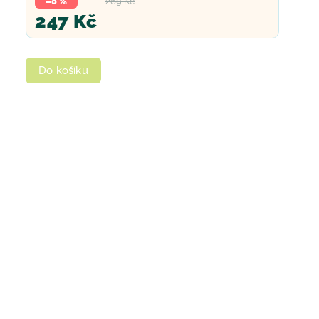
–8 %
269 Kč
247 Kč
Do košíku