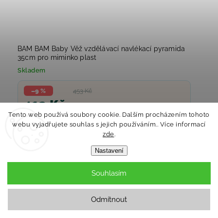
BAM BAM Baby Věž vzdělávací navlékací pyramida
35cm pro miminko plast
Skladem
–9 %
453 Kč
412 Kč
Tento web používá soubory cookie. Dalším procházením tohoto
webu vyjadřujete souhlas s jejich používáním.. Více informací
zde
.
Do košíku
Nastavení
Souhlasím
Odmítnout