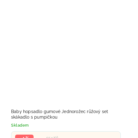
Baby hopsadlo gumové Jednorožec růžový set
skákadlo s pumpičkou
Skladem
–4 %
554 Kč