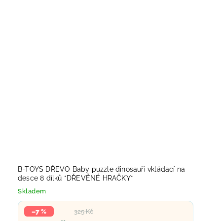
B-TOYS DŘEVO Baby puzzle dinosauři vkládací na
desce 8 dílků *DŘEVĚNÉ HRAČKY*
Skladem
–7 %
325 Kč