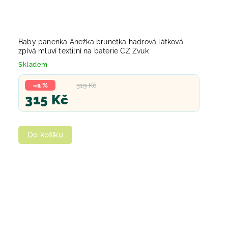
Baby panenka Anežka brunetka hadrová látková
zpívá mluví textilní na baterie CZ Zvuk
Skladem
–1 %
319 Kč
315 Kč
Do košíku