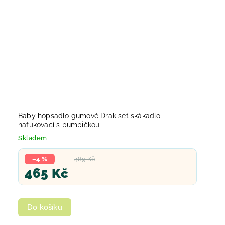
Baby hopsadlo gumové Drak set skákadlo
nafukovací s pumpičkou
Skladem
–4 %
489 Kč
465 Kč
Do košíku