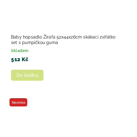
Baby hopsadlo Žirafa 52x44x26cm skákací zvířátko
set s pumpičkou guma
Skladem
512 Kč
Do košíku
Novinka