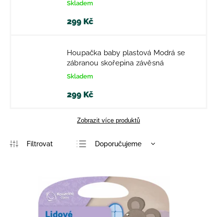
Skladem
299 Kč
Houpačka baby plastová Modrá se
zábranou skořepina závěsná
Skladem
299 Kč
Zobrazit více produktů
Doporučujeme
Nejlevnější
Nejdražší
Nejprodávanější
Abecedně