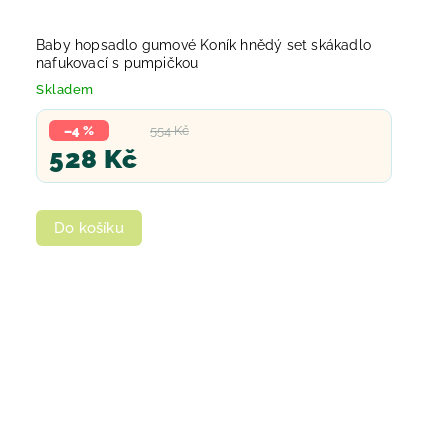
Baby hopsadlo gumové Koník hnědý set skákadlo
nafukovací s pumpičkou
Skladem
–4 %
554 Kč
528 Kč
Do košíku