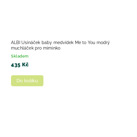
ALBI Usínáček baby medvídek Me to You modrý
muchláček pro miminko
Skladem
435 Kč
Do košíku