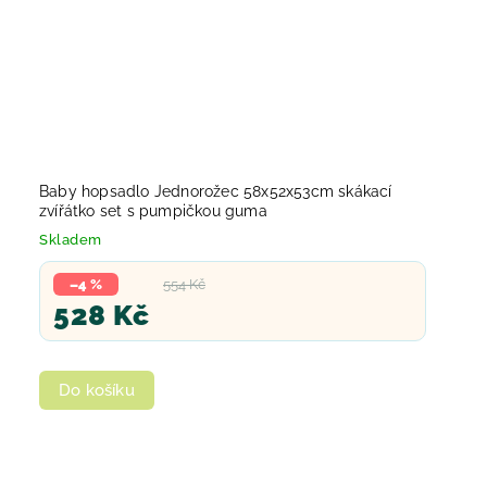
Baby hopsadlo Jednorožec 58x52x53cm skákací
zvířátko set s pumpičkou guma
Skladem
–4 %
554 Kč
528 Kč
Do košíku