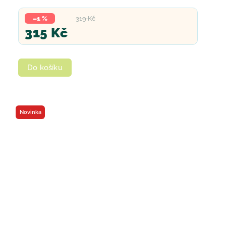
–1 %
319 Kč
315 Kč
Do košíku
Novinka