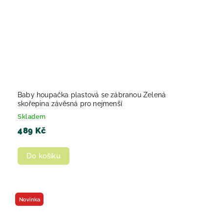
Baby houpačka plastová se zábranou Zelená
skořepina závěsná pro nejmenší
Skladem
489 Kč
Do košíku
Novinka