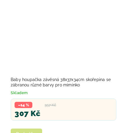
Baby houpačka závěsná 38x37x34cm skořepina se
zábranou různé barvy pro miminko
Skladem
–14 %
357 Kč
307 Kč