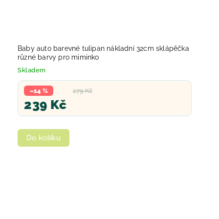
Baby auto barevné tulipan nákladní 32cm sklápěčka
různé barvy pro miminko
Skladem
–14 %
279 Kč
239 Kč
Do košíku