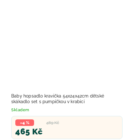
Baby hopsadlo kravička 54x24x42cm dětské
skákadlo set s pumpičkou v krabici
Skladem
–4 %
489 Kč
465 Kč