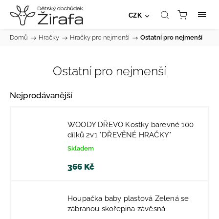
CZK
Domů
/
Hračky
/
Hračky pro nejmenší
/
Ostatní pro nejmenší
Ostatní pro nejmenší
Nejprodávanější
WOODY DŘEVO Kostky barevné 100
dílků 2v1 *DŘEVĚNÉ HRAČKY*
Skladem
366 Kč
Houpačka baby plastová Zelená se
zábranou skořepina závěsná