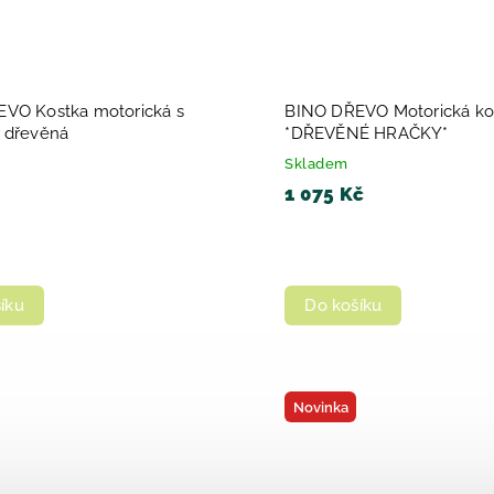
VO Kostka motorická s
BINO DŘEVO Motorická ko
 dřevěná
*DŘEVĚNÉ HRAČKY*
Skladem
1 075 Kč
íku
Do košíku
Novinka