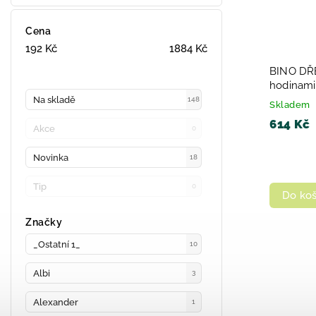
Cena
192
Kč
1884
Kč
BINO DŘE
hodinami
Na skladě
148
Skladem
614 Kč
Akce
0
Novinka
18
Tip
0
Do koš
Značky
_Ostatní 1_
10
Albi
3
Alexander
1