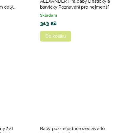
ALEXANDER Hra baby Destičky a
em celým
barvičky Poznávání pro nejmenší
Skladem
313 Kč
Do košíku
ný 2v1
Baby puzzle jednorožec Světlo