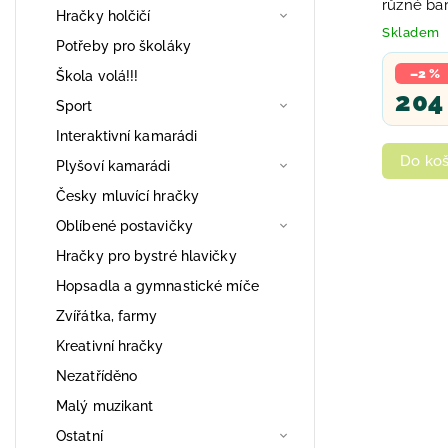
různé ba
Hračky holčičí
Skladem
Potřeby pro školáky
–2 %
Škola volá!!!
204
Sport
Interaktivní kamarádi
Do koš
Plyšoví kamarádi
Česky mluvící hračky
Oblíbené postavičky
Hračky pro bystré hlavičky
Hopsadla a gymnastické míče
Zvířátka, farmy
Kreativní hračky
Nezatříděno
Malý muzikant
Ostatní