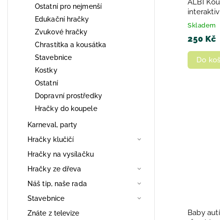
ALBI Kou
Ostatní pro nejmenší
interakti
Edukační hračky
miniknih
Skladem
Zvukové hračky
250 Kč
Chrastítka a kousátka
Stavebnice
Do koš
Kostky
Ostatní
Dopravní prostředky
Hračky do koupele
Karneval, party
Hračky klučičí
Hračky na vysílačku
Hračky ze dřeva
Náš tip, naše rada
Stavebnice
Baby autí
Znáte z televize