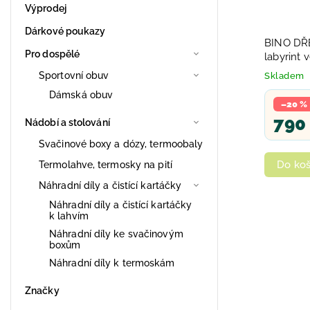
Výprodej
Dárkové poukazy
BINO DŘ
Pro dospělé
labyrint 
s aktivita
Sportovní obuv
Skladem
Dámská obuv
–20 %
790
Nádobí a stolování
Svačinové boxy a dózy, termoobaly
Do koš
Termolahve, termosky na pití
Náhradní díly a čistící kartáčky
Náhradní díly a čistící kartáčky
k lahvím
Náhradní díly ke svačinovým
boxům
Náhradní díly k termoskám
Značky