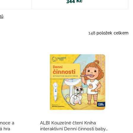
344 Kč
tů
148
položek celkem
moce a
ALBI Kouzelné čtení Kniha
á hra
interaktivní Denní činnosti baby