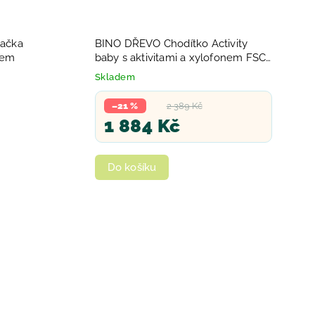
ačka
BINO DŘEVO Chodítko Activity
vkem
baby s aktivitami a xylofonem FSC
100%
Skladem
–21 %
2 389 Kč
1 884 Kč
Do košíku