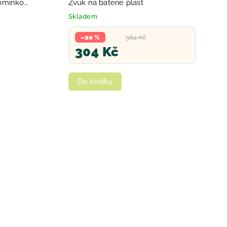
miminko
Zvuk na baterie plast
Skladem
–20 %
384 Kč
304 Kč
Do košíku