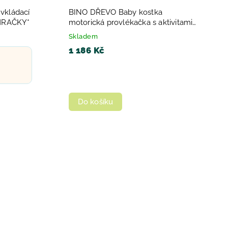
vkládací
BINO DŘEVO Baby kostka
 HRAČKY*
motorická provlékačka s aktivitami
7v1
Skladem
1 186 Kč
Do košíku