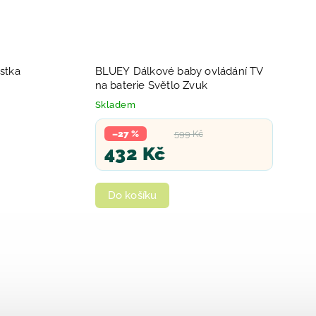
stka
BLUEY Dálkové baby ovládání TV
na baterie Světlo Zvuk
Skladem
–27 %
599 Kč
432 Kč
Do košíku