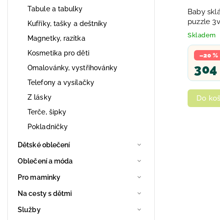
Tabule a tabulky
Baby sklá
puzzle 3v
Kufříky, tašky a deštníky
miminko
Skladem
Magnetky, razítka
Kosmetika pro děti
–20 %
304
Omalovánky, vystřihovánky
Telefony a vysílačky
Z lásky
Do koš
Terče, šipky
Pokladničky
Dětské oblečení
Oblečení a móda
Pro maminky
Na cesty s dětmi
Služby