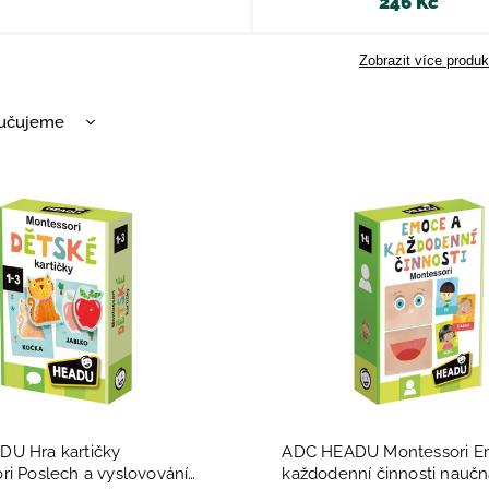
246 Kč
Zobrazit více produk
učujeme
nější
žší
dávanější
dně
U Hra kartičky
ADC HEADU Montessori E
ri Poslech a vyslovování
každodenní činnosti naučn