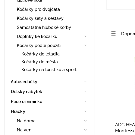
Golfové hole
Kočárky pro dvojčata
Kočárky sety a sestavy
Samostatné hluboké korby
Dopor
Doplňky ke kočárku
Nejlev
Kočárky podle použití
Nejdra
Kočárky do letadla
Kočárky do města
Nejpro
Kočárky na turistiku a sport
Abece
Autosedačky
Dětský nábytek
Péče o miminko
Hračky
Na doma
ADC HEAD
Na ven
Montesso