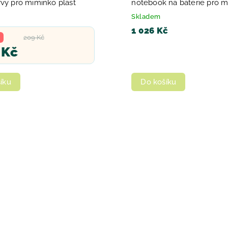
rvy pro miminko plast
notebook na baterie pro 
Světlo Zvuk
Skladem
1 026 Kč
209 Kč
 Kč
íku
Do košíku