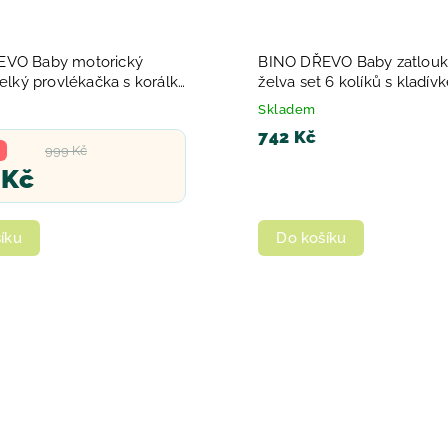
EVO Baby motorický
BINO DŘEVO Baby zatlouk
velký provlékačka s korálky
želva set 6 kolíků s kladí
mi
Skladem
742 Kč
999 Kč
 Kč
íku
Do košíku