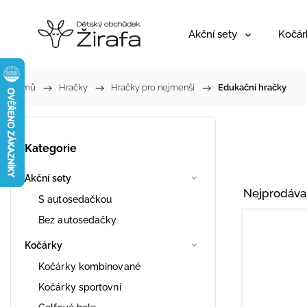
Akční sety
Kočár
Domů
/
Hračky
/
Hračky pro nejmenší
/
Edukační hračky
Kategorie
Akční sety
Nejprodáva
S autosedačkou
Bez autosedačky
Kočárky
Kočárky kombinované
Kočárky sportovní