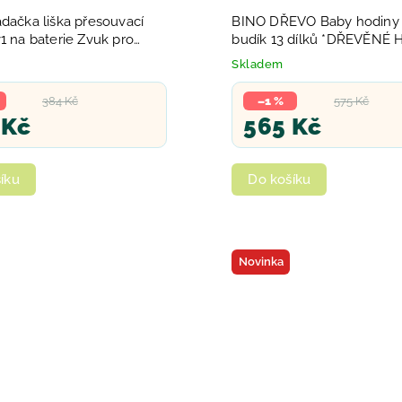
dačka liška přesouvací
BINO DŘEVO Baby hodiny 
1 na baterie Zvuk pro
budík 13 dílků *DŘEVĚNÉ
Skladem
384 Kč
–1 %
575 Kč
 Kč
565 Kč
íku
Do košíku
Novinka