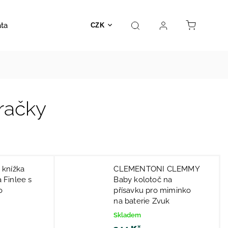
ata
Autosedačky
Hračky
Prodejna
Kontakt
CZK
račky
knížka
CLEMENTONI CLEMMY
a Finlee s
Baby kolotoč na
o
přísavku pro miminko
na baterie Zvuk
Skladem