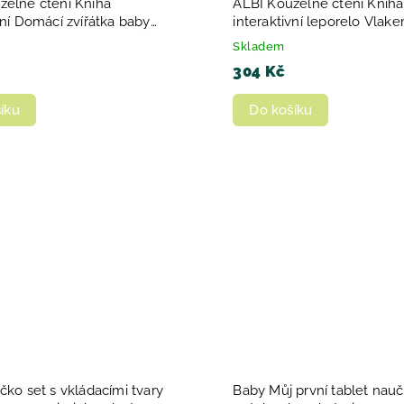
zelné čtení Kniha
ALBI Kouzelné čtení Kniha
vní Domácí zvířátka baby
interaktivní leporelo Vlak
a
rokem
Skladem
304 Kč
íku
Do košíku
čko set s vkládacími tvary
Baby Můj první tablet nauč