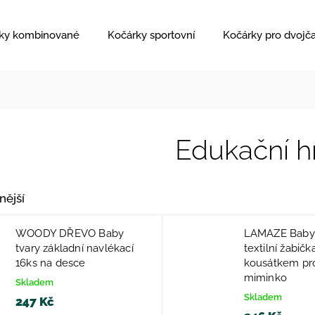
ky kombinované
Kočárky sportovní
Kočárky pro dvojč
Edukační h
nější
WOODY DŘEVO Baby
LAMAZE Baby 
tvary základní navlékací
textilní žabičk
16ks na desce
kousátkem pr
miminko
Skladem
Skladem
247 Kč