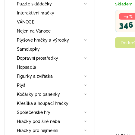
prvních s
Puzzle skládačky
Skladem
Interaktivní hračky
–3 %
VÁNOCE
346
Nejen na Vánoce
Plyšové hračky a výrobky
Do koš
Samolepky
Dopravní prostředky
Hopsadla
Figurky a zvířátka
Plyš
Kočárky pro panenky
Křesílka a houpací hračky
Společenské hry
Hračky pod širé nebe
Hračky pro nejmenší