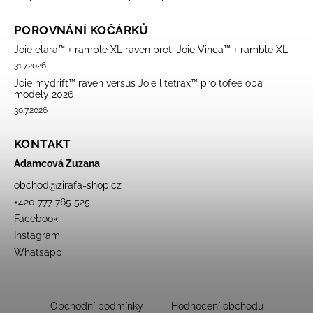
POROVNÁNÍ KOČÁRKŮ
Joie elara™ + ramble XL raven proti Joie Vinca™ + ramble XL
31.7.2026
Joie mydrift™ raven versus Joie litetrax™ pro tofee oba
modely 2026
30.7.2026
KONTAKT
Adamcová Zuzana
obchod
@
zirafa-shop.cz
+420 777 765 525
Facebook
Instagram
Whatsapp
Obchodní podmínky
Hodnocení obchodu