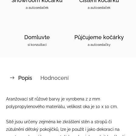
Showroom kočárků
Čištění kočárků
a autosedaček
a autosedaček
Domluvte
Půjčujeme kočárky
si konzultaci
a autosedačky
Popis
Hodnocení
Aranžovací síť růžové barvy je vyrobena z 2 mm
polypropylenového materiálu, velikost oka je 10 x 10 cm.
Sítě jsou určeny zejména ke zkrášlení stěn a stropů či
zútulnění dětský pokojíčků, lze je použít i jako dekoraci na