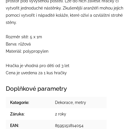
prostor pod vyvýšenou postelí. Lze do nich zavěsit hračky či
vytvořit jednoduché nástěnky. Zkušenější aranžéři mohou jejich
pomocí vytvořit i nápadité koláže, které oživí a ozvláštní strohé
stěny.
Rozměr sítě: 5 x 1m
Barva: růžová
Materiál: polypropylen
Hračka je vhodná pro děti od 3 let
Cena je uvedena za 1 kus hračky
Doplňkové parametry
Kategorie
:
Dekorace, metry
Záruka
:
2 roky
EAN
:
8595151814054