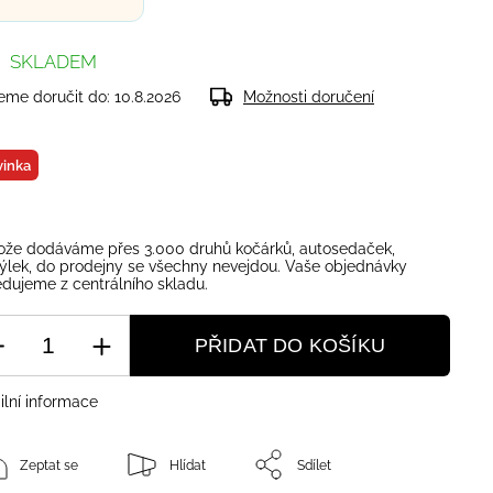
SKLADEM
me doručit do:
10.8.2026
Možnosti doručení
inka
ože dodáváme přes 3.000 druhů kočárků, autosedaček,
ýlek, do prodejny se všechny nevejdou. Vaše objednávky
dujeme z centrálního skladu.
PŘIDAT DO KOŠÍKU
ilní informace
Zeptat se
Hlídat
Sdílet