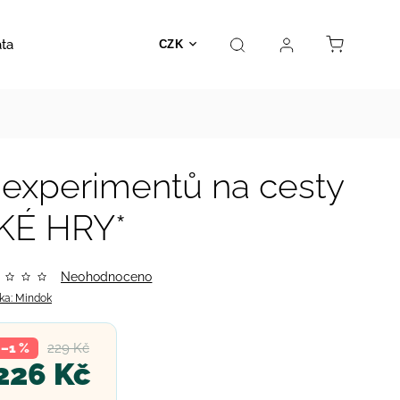
ata
Autosedačky
Hračky
Prodejna
Kontakt
CZK
experimentů na cesty
KÉ HRY*
Neohodnoceno
ka:
Mindok
229 Kč
–1 %
226 Kč