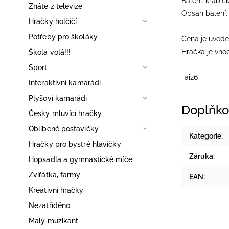
Balení: krabič
Znáte z televize
Obsah balení: 
Hračky holčičí
Potřeby pro školáky
Cena je uvede
Hračka je vhod
Škola volá!!!
Sport
-ai26-
Interaktivní kamarádi
Plyšoví kamarádi
Doplňko
Česky mluvící hračky
Oblíbené postavičky
Kategorie
:
Hračky pro bystré hlavičky
Záruka
:
Hopsadla a gymnastické míče
Zvířátka, farmy
EAN
:
Kreativní hračky
Nezatříděno
Malý muzikant