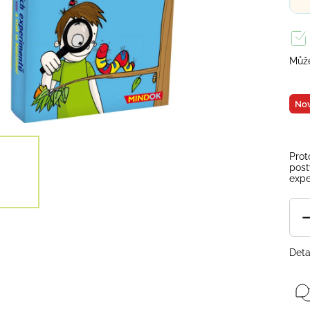
Může
Nov
Prot
post
expe
Deta