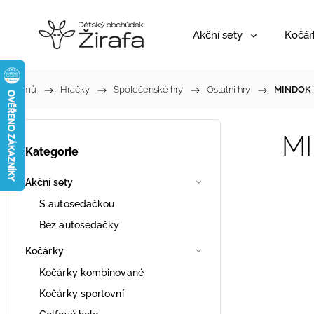
Akční sety
Kočár
Domů
/
Hračky
/
Společenské hry
/
Ostatní hry
/
MINDOK H
MI
Kategorie
Akční sety
S autosedačkou
Bez autosedačky
Kočárky
Kočárky kombinované
Kočárky sportovní