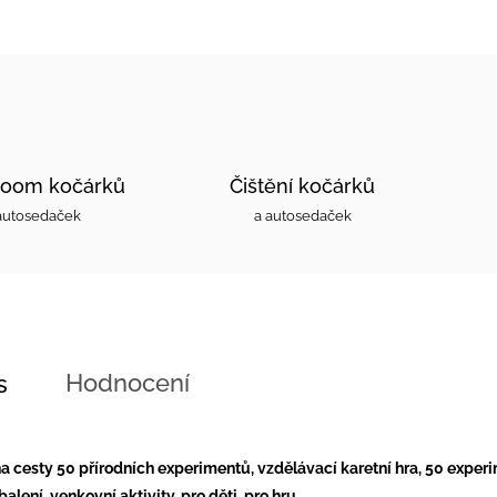
oom kočárků
Čištění kočárků
autosedaček
a autosedaček
Hodnocení
s
cesty 50 přírodních experimentů, vzdělávací karetní hra, 50 experim
balení, venkovní aktivity, pro děti, pro hru