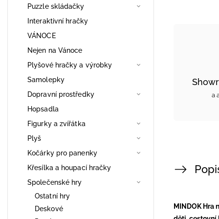
Puzzle skládačky
Interaktivní hračky
VÁNOCE
Nejen na Vánoce
Plyšové hračky a výrobky
Samolepky
Showr
Dopravní prostředky
a 
Hopsadla
Figurky a zvířátka
Plyš
Kočárky pro panenky
Popi
Křesílka a houpací hračky
Společenské hry
Ostatní hry
MINDOK Hra na 
Deskové
děti, cestovní 