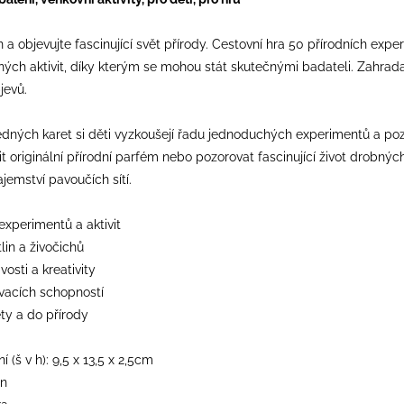
 a objevujte fascinující svět přírody. Cestovní hra 50 přírodních ex
ých aktivit, díky kterým se mohou stát skutečnými badateli. Zahrada, 
jevů.
ných karet si děti vyzkoušejí řadu jednoduchých experimentů a pozorová
řit originální přírodní parfém nebo pozorovat fascinující život drobný
ajemství pavoučích sítí.
experimentů a aktivit
lin a živočichů
osti a kreativity
vacích schopností
ety a do přírody
 (š v h): 9,5 x 13,5 x 2,5cm
on