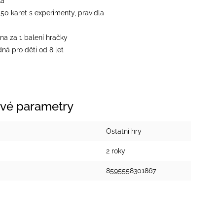
ka
50 karet s experimenty, pravidla
na za 1 balení hračky
ná pro děti od 8 let
vé parametry
Ostatní hry
2 roky
8595558301867