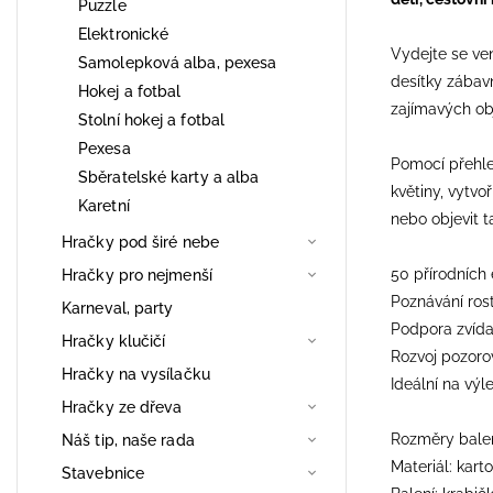
Puzzle
Elektronické
Vydejte se ven
Samolepková alba, pexesa
desítky zábavn
Hokej a fotbal
zajímavých ob
Stolní hokej a fotbal
Pexesa
Pomocí přehled
Sběratelské karty a alba
květiny, vytvo
Karetní
nebo objevit t
Hračky pod širé nebe
50 přírodních 
Hračky pro nejmenší
Poznávání rost
Karneval, party
Podpora zvídav
Hračky klučičí
Rozvoj pozoro
Hračky na vysílačku
Ideální na výl
Hračky ze dřeva
Rozměry balení
Náš tip, naše rada
Materiál: kart
Stavebnice