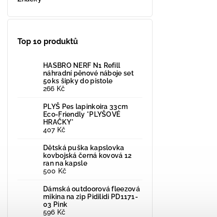
Top 10 produktů
HASBRO NERF N1 Refill
náhradní pěnové náboje set
50ks šipky do pistole
266 Kč
PLYŠ Pes lapinkoira 33cm
Eco-Friendly *PLYŠOVÉ
HRAČKY*
407 Kč
Dětská puška kapslovka
kovbojská černá kovová 12
ran na kapsle
500 Kč
Dámská outdoorová fleezová
mikina na zip Pidilidi PD1171-
03 Pink
596 Kč