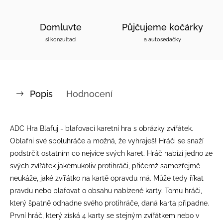
Domluvte
Půjčujeme kočárky
si konzultaci
a autosedačky
Popis
Hodnocení
ADC Hra Blafuj - blafovací karetní hra s obrázky zvířátek.
Oblafni své spoluhráče a možná, že vyhraješ! Hráči se snaží
podstrčit ostatním co nejvíce svých karet. Hráč nabízí jedno ze
svých zvířátek jakémukoliv protihráči, přičemž samozřejmě
neukáže, jaké zvířátko na kartě opravdu má. Může tedy říkat
pravdu nebo blafovat o obsahu nabízené karty. Tomu hráči,
který špatně odhadne svého protihráče, daná karta připadne.
První hráč, který získá 4 karty se stejným zvířátkem nebo v