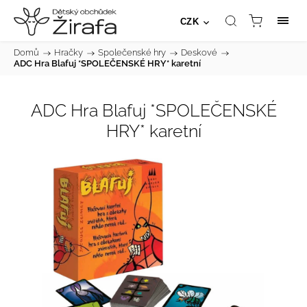
CZK
Domů
/
Hračky
/
Společenské hry
/
Deskové
/
ADC Hra Blafuj *SPOLEČENSKÉ HRY* karetní
ADC Hra Blafuj *SPOLEČENSKÉ
HRY* karetní