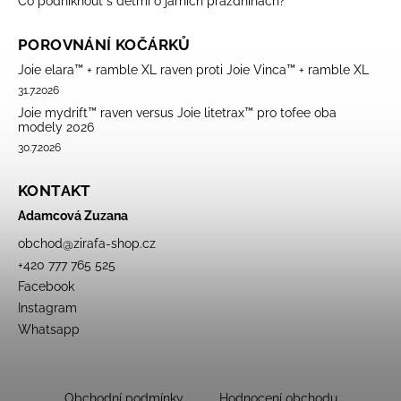
Co podniknout s dětmi o jarních prázdninách?
POROVNÁNÍ KOČÁRKŮ
Joie elara™ + ramble XL raven proti Joie Vinca™ + ramble XL
31.7.2026
Joie mydrift™ raven versus Joie litetrax™ pro tofee oba
modely 2026
30.7.2026
KONTAKT
Adamcová Zuzana
obchod
@
zirafa-shop.cz
+420 777 765 525
Facebook
Instagram
Whatsapp
Obchodní podmínky
Hodnocení obchodu