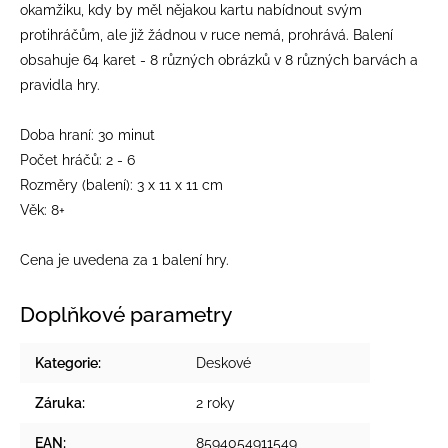
okamžiku, kdy by měl nějakou kartu nabídnout svým
protihráčům, ale již žádnou v ruce nemá, prohrává. Balení
obsahuje 64 karet - 8 různých obrázků v 8 různých barvách a
pravidla hry.
Doba hraní: 30 minut
Počet hráčů: 2 - 6
Rozměry (balení): 3 x 11 x 11 cm
Věk: 8+
Cena je uvedena za 1 balení hry.
Doplňkové parametry
Kategorie
:
Deskové
Záruka
:
2 roky
EAN
:
8594054911549