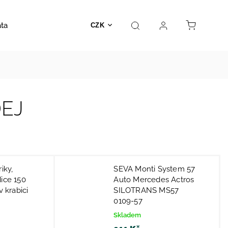
ata
Autosedačky
Hračky
Prodejna
Kontakt
CZK
EJ
iky,
SEVA Monti System 57
dice 150
Auto Mercedes Actros
v krabici
SILOTRANS MS57
0109-57
Skladem