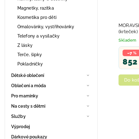
Magnetky, razítka
Kosmetika pro děti
MORAVSK
Omalovánky, vystřihovánky
(krteček
Telefony a vysílačky
modrý ku
Skladem
Z lásky
–7 %
Terče, šipky
852
Pokladničky
Dětské oblečení
Do koš
Oblečení a móda
Pro maminky
Na cesty s dětmi
Služby
Výprodej
Dárkové poukazy