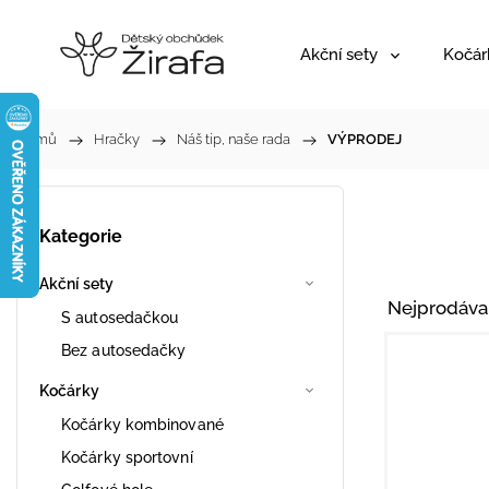
Akční sety
Kočár
Domů
/
Hračky
/
Náš tip, naše rada
/
VÝPRODEJ
Kategorie
Akční sety
Nejprodáva
S autosedačkou
Bez autosedačky
Kočárky
Kočárky kombinované
Kočárky sportovní