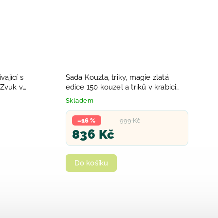
ající s
Sada Kouzla, triky, magie zlatá
 Zvuk v
edice 150 kouzel a triků v krabici
dárek Zdarma
Skladem
–16 %
999 Kč
836 Kč
Do košíku