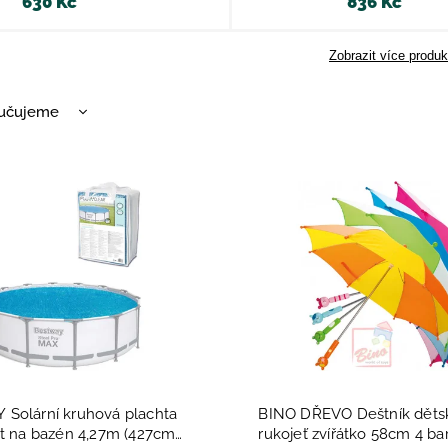
630 Kč
836 Kč
Zobrazit více produk
učujeme
nější
žší
dávanější
dně
Solární kruhová plachta
BINO DŘEVO Deštník děts
yt na bazén 4,27m (427cm)
rukojeť zvířátko 58cm 4 ba