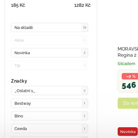
185
Kč
1282
Kč
Na skladě
22
Akce
0
MORAVSK
Novinka
2
Regina 2
Skladem
Tip
0
–7 %
Značky
546
_Ostatní 1_
2
Do koš
Bestway
1
Bino
1
Ceeda
1
Novinka