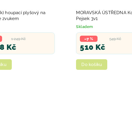
k) houpací plyšový na
MORAVSKÁ ÚSTŘEDNA Ko
se zvukem
Pejsek 3v1
Skladem
1 249 Kč
–7 %
549 Kč
18 Kč
510 Kč
íku
Do košíku