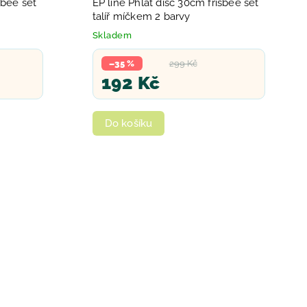
sbee set
EP line Phlat disc 30cm frisbee set
talíř míčkem 2 barvy
Skladem
–35 %
299 Kč
192 Kč
Do košíku