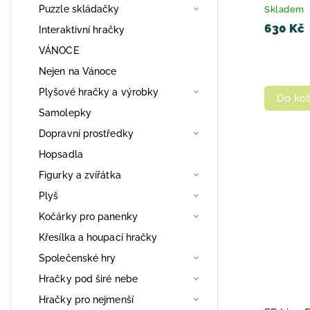
58252
Puzzle skládačky
Skladem
630 Kč
Interaktivní hračky
VÁNOCE
Nejen na Vánoce
Plyšové hračky a výrobky
Do koš
Samolepky
Dopravní prostředky
Hopsadla
Figurky a zvířátka
Plyš
Kočárky pro panenky
Křesílka a houpací hračky
Společenské hry
Hračky pod širé nebe
Hračky pro nejmenší