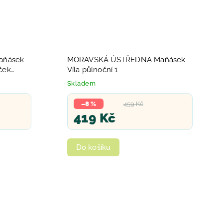
aňásek
MORAVSKÁ ÚSTŘEDNA Maňásek
ček
Víla půlnoční 1
Skladem
–8 %
459 Kč
419 Kč
Do košíku