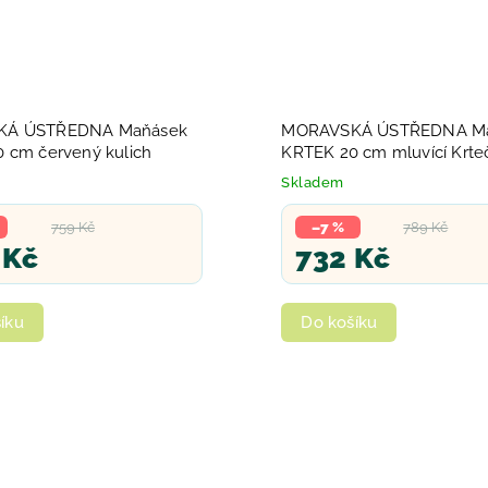
KÁ ÚSTŘEDNA Maňásek
MORAVSKÁ ÚSTŘEDNA M
 cm červený kulich
KRTEK 20 cm mluvící Krte
*PLYŠOVÉ HRAČKY*
Skladem
759 Kč
–7 %
789 Kč
 Kč
732 Kč
íku
Do košíku