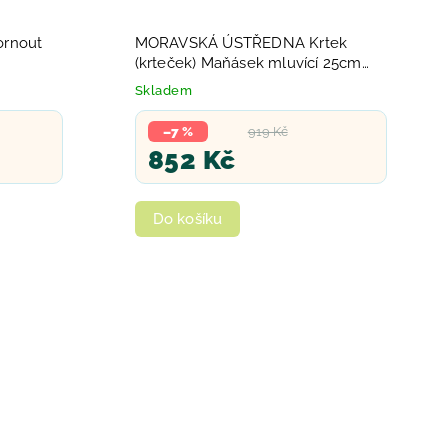
rnout
MORAVSKÁ ÚSTŘEDNA Krtek
(krteček) Maňásek mluvící 25cm
červený kulich Zvuk
Skladem
–7 %
919 Kč
852 Kč
Do košíku