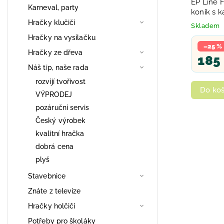
EP Line Fi
Karneval, party
koník s k
druhy
Hračky klučičí
Skladem
Hračky na vysílačku
–25 %
Hračky ze dřeva
185
Náš tip, naše rada
rozvíjí tvořivost
Do koš
VÝPRODEJ
pozáruční servis
Český výrobek
kvalitní hračka
dobrá cena
plyš
Stavebnice
Znáte z televize
Hračky holčičí
Potřeby pro školáky