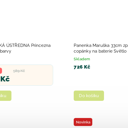
Á ÚSTŘEDNA Princezna
Panenka Maruška 33cm zpív
 barvy
copánky na baterie Světlo
krabici
Skladem
726 Kč
589 Kč
 Kč
íku
Do košíku
Novinka