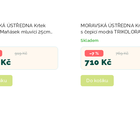
Á ÚSTŘEDNA Krtek
MORAVSKÁ ÚSTŘEDNA Krt
) Maňásek mluvící 25cm
s čepicí modrá TRIKOLORA
lich Zvuk
25 cm *PLYŠOVÉ HRAČKY
Skladem
919 Kč
–7 %
769 Kč
 Kč
710 Kč
íku
Do košíku