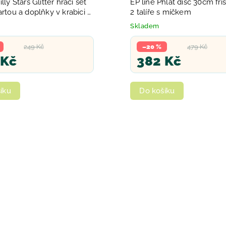
lly Stars Glitter hrací set
EP line Phlat disc 30cm fri
artou a doplňky v krabici 4
2 talíře s míčkem
Skladem
249 Kč
–20 %
479 Kč
 Kč
382 Kč
íku
Do košíku