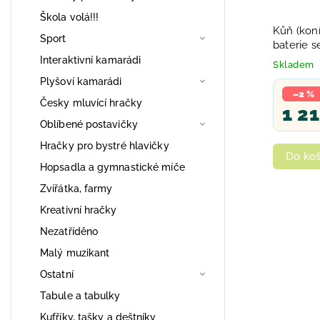
Škola volá!!!
Kůň (koní
Sport
baterie 
Interaktivní kamarádi
Skladem
Plyšoví kamarádi
–2 %
Česky mluvící hračky
1 2
Oblíbené postavičky
Hračky pro bystré hlavičky
Do koš
Hopsadla a gymnastické míče
Zvířátka, farmy
Kreativní hračky
Nezatříděno
Malý muzikant
Ostatní
Tabule a tabulky
Kufříky, tašky a deštníky