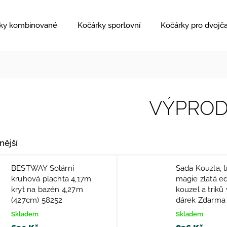
ky kombinované
Kočárky sportovní
Kočárky pro dvojč
VÝPROD
nější
BESTWAY Solární
Sada Kouzla, tr
kruhová plachta 4,17m
magie zlatá e
kryt na bazén 4,27m
kouzel a triků 
(427cm) 58252
dárek Zdarma
Skladem
Skladem