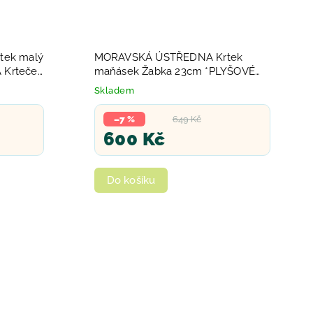
ek malý
MORAVSKÁ ÚSTŘEDNA Krtek
 Krteček
maňásek Žabka 23cm *PLYŠOVÉ
*
HRAČKY*
Skladem
–7 %
649 Kč
600 Kč
Do košíku