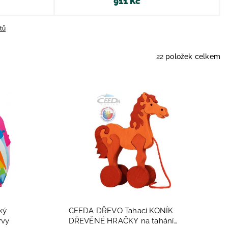
911 Kč
tů
22
položek celkem
ký
CEEDA DŘEVO Tahací KONÍK
rvy
DŘEVĚNÉ HRAČKY na tahání