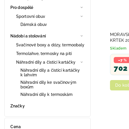
Pro dospělé
Sportovní obuv
Dámská obuv
MORAVS
Nádobí a stolování
KRTEK 20
Svačinové boxy a dózy, termoobaly
Skladem
Termolahve, termosky na pití
–7 %
Náhradní díly a čistící kartáčky
702
Náhradní díly a čistící kartáčky
k lahvím
Náhradní díly ke svačinovým
Do koš
boxům
Náhradní díly k termoskám
Značky
Cena