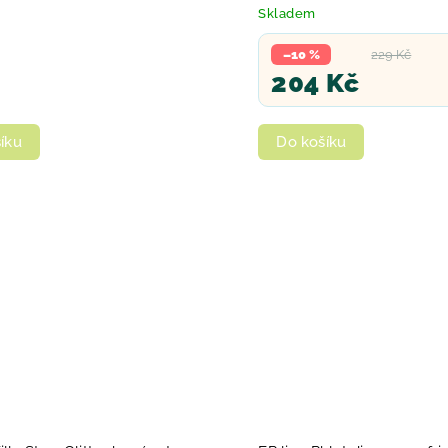
Skladem
–10 %
229 Kč
204 Kč
íku
Do košíku