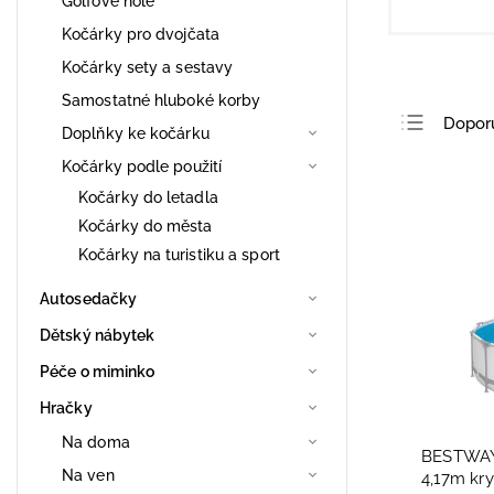
Golfové hole
Kočárky pro dvojčata
Kočárky sety a sestavy
Samostatné hluboké korby
Dopor
Doplňky ke kočárku
Nejlev
Kočárky podle použití
Nejdra
Kočárky do letadla
Kočárky do města
Nejpro
Kočárky na turistiku a sport
Abece
Autosedačky
Dětský nábytek
Péče o miminko
Hračky
Na doma
BESTWAY 
Na ven
4,17m kr