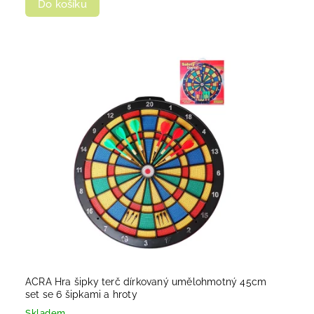
Do košíku
ACRA Hra šipky terč dírkovaný umělohmotný 45cm
set se 6 šipkami a hroty
Skladem