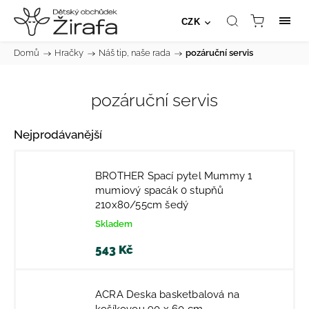
CZK
Domů
/
Hračky
/
Náš tip, naše rada
/
pozáruční servis
pozáruční servis
Nejprodávanější
BROTHER Spací pytel Mummy 1
mumiový spacák 0 stupňů
210x80/55cm šedý
Skladem
543 Kč
ACRA Deska basketbalová na