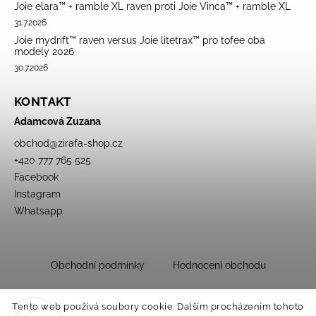
Joie elara™ + ramble XL raven proti Joie Vinca™ + ramble XL
31.7.2026
Joie mydrift™ raven versus Joie litetrax™ pro tofee oba
modely 2026
30.7.2026
KONTAKT
Adamcová Zuzana
obchod
@
zirafa-shop.cz
+420 777 765 525
Facebook
Instagram
Whatsapp
Obchodní podmínky
Hodnocení obchodu
Tento web používá soubory cookie. Dalším procházením tohoto