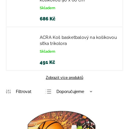
košíkovou 90 x 60 cm
Skladem
686 Kč
ACRA Koš basketbalový na košíkovou
síťka trikolora
Skladem
491 Kč
Zobrazit více produktů
Doporučujeme
Nejlevnější
Nejdražší
Nejprodávanější
Abecedně