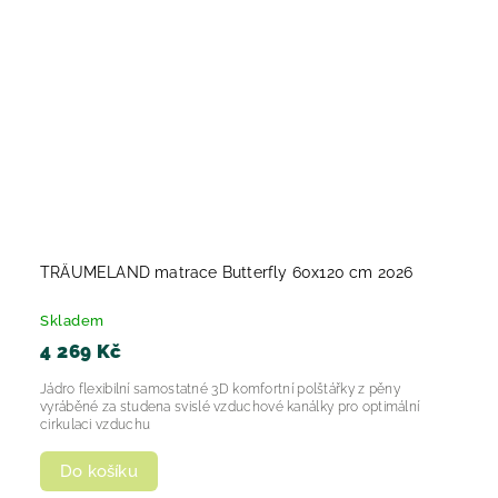
TRÄUMELAND matrace Butterfly 60x120 cm 2026
Skladem
4 269 Kč
Jádro flexibilní samostatné 3D komfortní polštářky z pěny
vyráběné za studena svislé vzduchové kanálky pro optimální
cirkulaci vzduchu
Do košíku