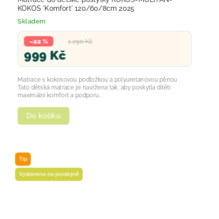
KOKOS 'Komfort' 120/60/8cm 2025
Skladem
–22 %
1 290 Kč
999 Kč
Matrace s kokosovou podložkou a polyuretanovou pěnou
Tato dětská matrace je navržena tak, aby poskytla dítěti
maximální komfort a podporu...
Do košíku
Tip
Vystaveno na prodejně