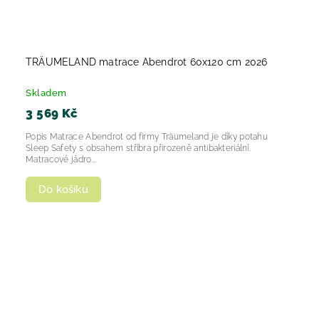
TRÄUMELAND matrace Abendrot 60x120 cm 2026
Skladem
3 569 Kč
Popis Matrace Abendrot od firmy Träumeland je díky potahu
Sleep Safety s obsahem stříbra přirozeně antibakteriální.
Matracové jádro...
Do košíku