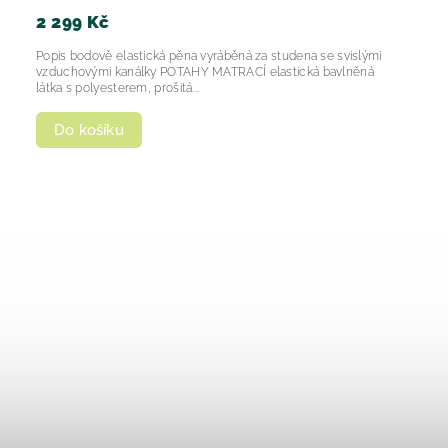
2 299 Kč
Popis bodově elastická pěna vyráběná za studena se svislými
vzduchovými kanálky POTAHY MATRACÍ elastická bavlněná
látka s polyesterem, prošitá...
Do košíku