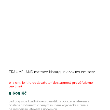
TRÄUMELAND matrace Naturglück 60x120 cm 2026
0-7 dní, je-li u dodavatele (dostupnost prověřujeme
on-line)
5 609 Kč
Jádro vysoce kvalitní kokosová vlákna potažená latexem a
obalená prodyšným vlněným rounem kojenecká strana s
nejjemnějším latexem s nopkovou...