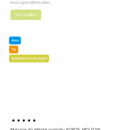
která zajistí dítěti kvalitní...
Do košíku
Akce
Tip
Vystaveno na prodejně
Matrace do dětské postýlky KOKOS-MOLITAN-