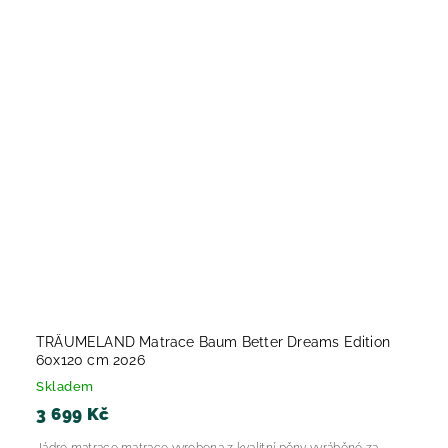
TRÄUMELAND Matrace Baum Better Dreams Edition
60x120 cm 2026
Skladem
3 699 Kč
Jádro matrace matrace vyrobena z kvalitní pěny vyráběné za