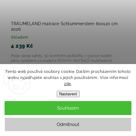
TRÄUMELAND matrace Schlummerstern 60x120 cm
2026
Skladem
4 239 Kč
Popis sleep safety, 3D komfortní polštářky z vysoce kvalitní
pěny vyráběné za studena POTAHY MATRACÍ multifunkční
potah sleep safety, prošitý...
Tento web používá soubory cookie. Dalším procházením tohoto
webu vyjadřujete souhlas s jejich používáním.. Více informací
Do košíku
zde
.
Nastavení
Souhlasím
Odmítnout