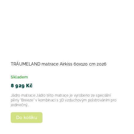
TRÄUMELAND matrace Airkiss 60x120 cm 2026
Skladem
8 929 Kč
Jádro matrace Jádro této matrace je vyrobeno ze speciální
pěny "Breeze" v kombinaci s 3D vzduchovým polstrováním pro
jedinečný...
Do košíku