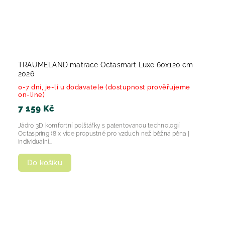
TRÄUMELAND matrace Octasmart Luxe 60x120 cm
2026
0-7 dní, je-li u dodavatele (dostupnost prověřujeme
on-line)
7 159 Kč
Jádro 3D komfortní polštářky s patentovanou technologií
Octaspring (8 x více propustné pro vzduch než běžná pěna |
individuální...
Do košíku