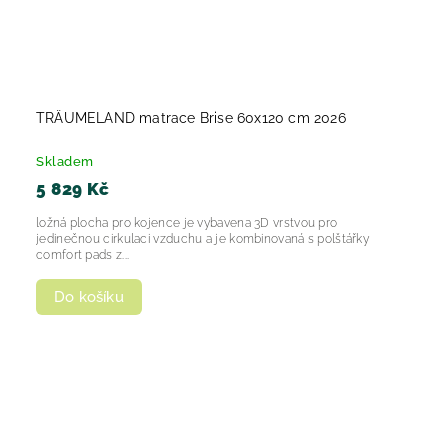
TRÄUMELAND matrace Brise 60x120 cm 2026
Skladem
5 829 Kč
ložná plocha pro kojence je vybavena 3D vrstvou pro
jedinečnou cirkulaci vzduchu a je kombinovaná s polštářky
comfort pads z...
Do košíku