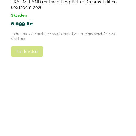
TRÄUMELAND matrace Berg Better Dreams Edition
60x120cm 2026
Skladem
6 099 Kč
Jádro matrace matrace vyrobena z kvalitní pěny vyráběné za
studena
Do košíku