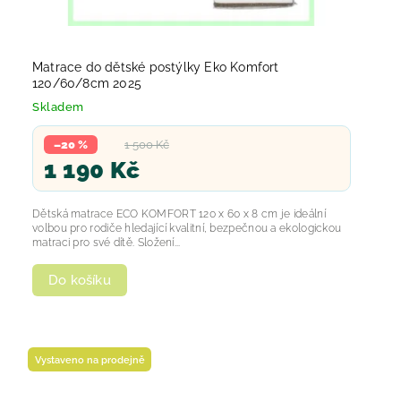
Matrace do dětské postýlky Eko Komfort
120/60/8cm 2025
Skladem
–20 %
1 500 Kč
1 190 Kč
Dětská matrace ECO KOMFORT 120 x 60 x 8 cm je ideální
volbou pro rodiče hledající kvalitní, bezpečnou a ekologickou
matraci pro své dítě. Složení...
Do košíku
Vystaveno na prodejně