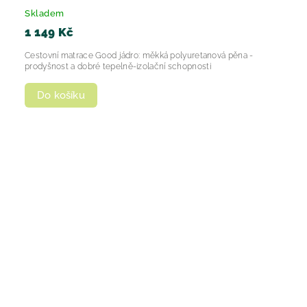
Skladem
1 149 Kč
Cestovní matrace Good jádro: měkká polyuretanová pěna -
prodyšnost a dobré tepelně-izolační schopnosti
Do košíku