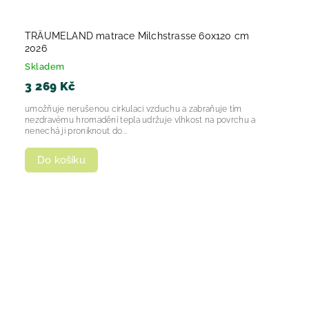
TRÄUMELAND matrace Milchstrasse 60x120 cm
2026
Skladem
3 269 Kč
umožňuje nerušenou cirkulaci vzduchu a zabraňuje tím
nezdravému hromadění tepla udržuje vlhkost na povrchu a
nenechá ji proniknout do...
Do košíku