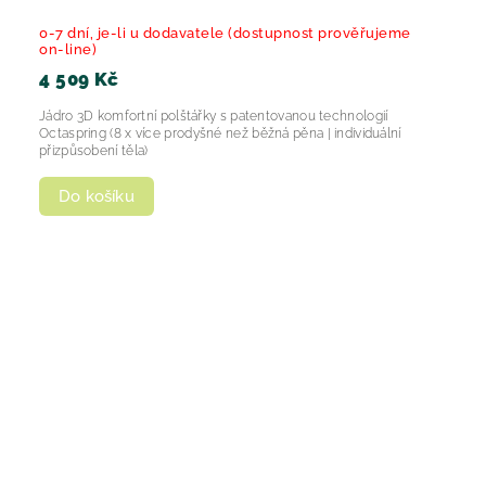
0-7 dní, je-li u dodavatele (dostupnost prověřujeme
on-line)
4 509 Kč
Jádro 3D komfortní polštářky s patentovanou technologií
Octaspring (8 x více prodyšné než běžná pěna | individuální
přizpůsobení těla)
Do košíku