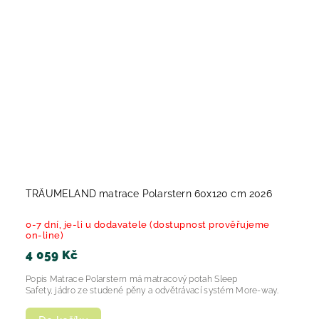
TRÄUMELAND matrace Polarstern 60x120 cm 2026
0-7 dní, je-li u dodavatele (dostupnost prověřujeme
on-line)
4 059 Kč
Popis Matrace Polarstern má matracový potah Sleep
Safety, jádro ze studené pěny a odvětrávací systém More-way.