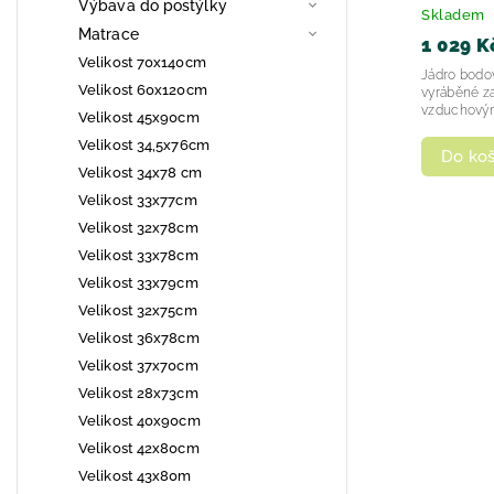
Výbava do postýlky
Skladem
Matrace
1 029 K
Velikost 70x140cm
Jádro bodově elastické jádro z pěny
Velikost 60x120cm
vyráběné za
vzduchovým
Velikost 45x90cm
Velikost 34,5x76cm
Do koš
Velikost 34x78 cm
Velikost 33x77cm
Velikost 32x78cm
Velikost 33x78cm
Velikost 33x79cm
Velikost 32x75cm
Velikost 36x78cm
Velikost 37x70cm
Velikost 28x73cm
Velikost 40x90cm
Velikost 42x80cm
Velikost 43x80m