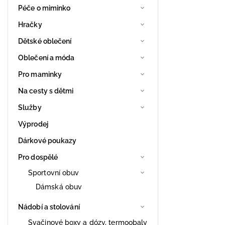
Péče o miminko
Hračky
Dětské oblečení
Oblečení a móda
Pro maminky
Na cesty s dětmi
Služby
Výprodej
Dárkové poukazy
Pro dospělé
Sportovní obuv
Dámská obuv
Nádobí a stolování
Svačinové boxy a dózy, termoobaly