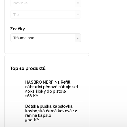
Novinka
0
Tip
0
Značky
Träumeland
1
Top 10 produktů
HASBRO NERF N1 Refill
náhradní pěnové náboje set
50ks šipky do pistole
266 Kč
Dětská puška kapslovka
kovbojská černá kovová 12
ran na kapsle
500 Kč