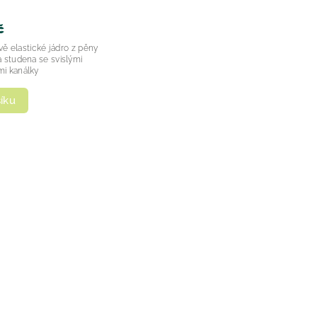
34,5 x 76 cm 2026
č
 studena se svislými
i kanálky
íku