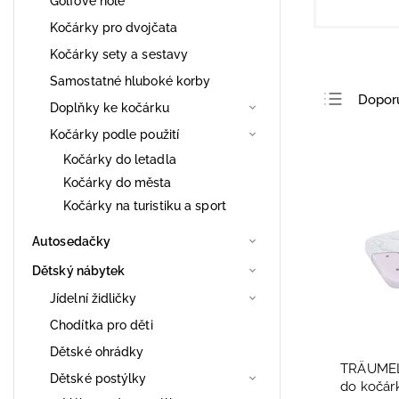
Golfové hole
Kočárky pro dvojčata
Kočárky sety a sestavy
Samostatné hluboké korby
Dopor
Doplňky ke kočárku
Nejlev
Kočárky podle použití
Nejdra
Kočárky do letadla
Kočárky do města
Nejpro
Kočárky na turistiku a sport
Abece
Autosedačky
Dětský nábytek
Jídelní židličky
Chodítka pro děti
Dětské ohrádky
TRÄUMELA
Dětské postýlky
do kočár