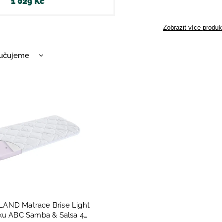
1 029 Kč
Zobrazit více produk
učujeme
nější
žší
dávanější
dně
ND Matrace Brise Light
ku ABC Samba & Salsa 4