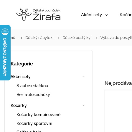
Akční sety
Kočár
Domů
/
Dětský nábytek
/
Dětské postýlky
/
Výbava do postýl
Kategorie
Akční sety
Nejprodáva
S autosedačkou
Bez autosedačky
Kočárky
Kočárky kombinované
Kočárky sportovní