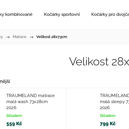
ky kombinované
Kočárky sportovní
Kočárky pro dvojč
ky
/
Matrace
/
Velikost 28x73cm
Velikost 2
nější
TRÄUMELAND matrace
TRÄUMELAND
malá wash 73x28cm
malá sleepy 
2026
2026
Skladem
Skladem
559 Kč
799 Kč