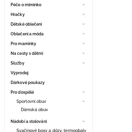
Péče o miminko
Hračky
Dětské oblečení
Oblečení a móda
Pro maminky
Na cesty s dětmi
Služby
Výprodej
Dárkové poukazy
Pro dospělé
Sportovní obuv
Dámská obuv
Nádobí a stolování
Svačinové boxy a dózy, termoobaly