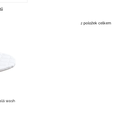
tů
2
položek celkem
lá wash