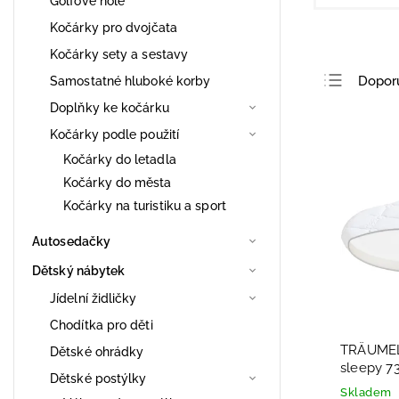
Golfové hole
Kočárky pro dvojčata
Kočárky sety a sestavy
Dopor
Samostatné hluboké korby
Doplňky ke kočárku
Nejlev
Kočárky podle použití
Nejdra
Kočárky do letadla
Nejpro
Kočárky do města
Abece
Kočárky na turistiku a sport
Autosedačky
Dětský nábytek
Jídelní židličky
Chodítka pro děti
TRÄUMEL
Dětské ohrádky
sleepy 7
Dětské postýlky
Skladem