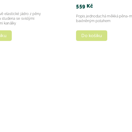
559 Kč
Popis jednoduchá měkká pěna-m
 studena se svislými
bavlněným potahem
i kanálky
íku
Do košíku