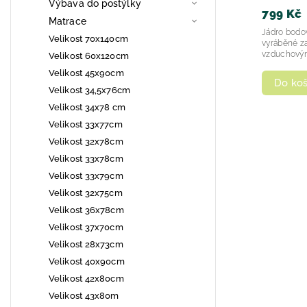
Výbava do postýlky
799 Kč
Matrace
Jádro bodově elastické jádro z pěny
Velikost 70x140cm
vyráběné za
vzduchovým
Velikost 60x120cm
Velikost 45x90cm
Do koš
Velikost 34,5x76cm
Velikost 34x78 cm
Velikost 33x77cm
Velikost 32x78cm
Velikost 33x78cm
Velikost 33x79cm
Velikost 32x75cm
Velikost 36x78cm
Velikost 37x70cm
Velikost 28x73cm
Velikost 40x90cm
Velikost 42x80cm
Velikost 43x80m