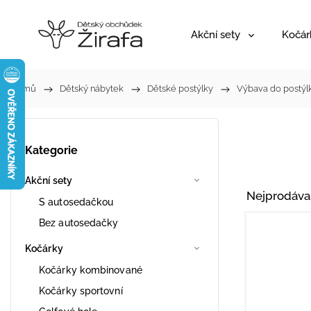
Akční sety
Kočár
Domů
/
Dětský nábytek
/
Dětské postýlky
/
Výbava do postýl
Kategorie
Akční sety
Nejprodáva
S autosedačkou
Bez autosedačky
Kočárky
Kočárky kombinované
Kočárky sportovní