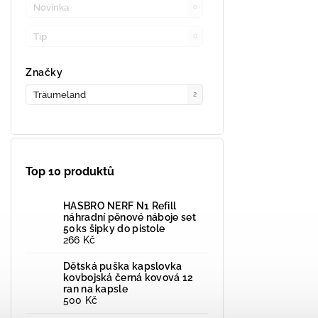
Novinka
0
Tip
0
Značky
Träumeland
2
Top 10 produktů
HASBRO NERF N1 Refill
náhradní pěnové náboje set
50ks šipky do pistole
266 Kč
Dětská puška kapslovka
kovbojská černá kovová 12
ran na kapsle
500 Kč