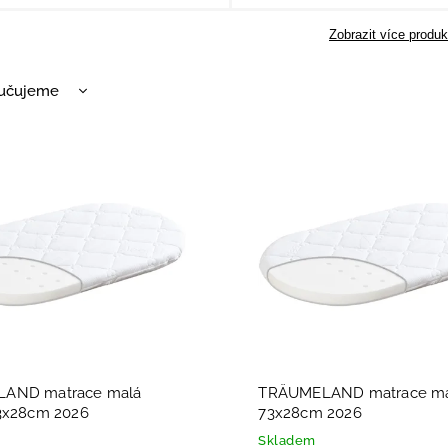
Zobrazit více produk
učujeme
nější
žší
dávanější
dně
AND matrace malá
TRÄUMELAND matrace ma
3x28cm 2026
73x28cm 2026
Skladem