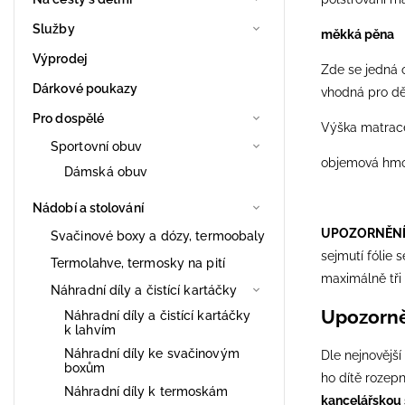
Služby
měkká pěna
Výprodej
Zde se jedná 
Dárkové poukazy
vhodná pro dět
Pro dospělé
Výška matrace
Sportovní obuv
objemová hmo
Dámská obuv
Nádobí a stolování
UPOZORNĚNÍ
Svačinové boxy a dózy, termoobaly
sejmutí fólie
Termolahve, termosky na pití
maximálně tři
Náhradní díly a čistící kartáčky
Upozorn
Náhradní díly a čistící kartáčky
k lahvím
Náhradní díly ke svačinovým
Dle nejnovějš
boxům
ho dítě rozepn
Náhradní díly k termoskám
kancelářskou 