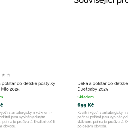
 polštář do dětské postýlky
Deka a polštář do dětské
 Mio 2025
Duetbaby 2025
em
Skladem
Kč
699 Kč
 výplň s antialergickým vláknem -
Kvalitní výplň s antialergickým
 polštář jsou vyplněny dutým
peřina i polštář jsou vyplněny 
 peřina je prošívaná. Kvalitní obšití
vláknem, peřina je prošívaná. Kva
m obvodu.
po celém obvodu.