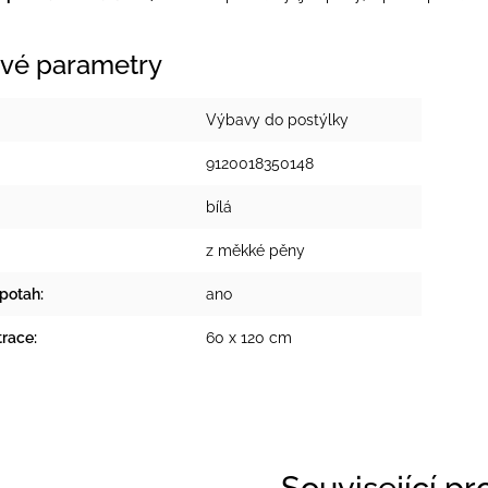
vé parametry
Výbavy do postýlky
9120018350148
bílá
z měkké pěny
 potah
:
ano
trace
:
60 x 120 cm
Související p