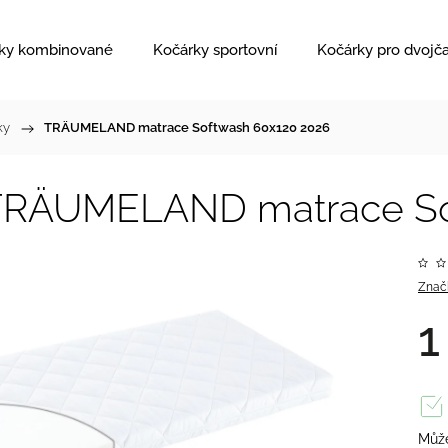
ky kombinované
Kočárky sportovní
Kočárky pro dvojč
ky
/
TRÄUMELAND matrace Softwash 60x120 2026
RÄUMELAND matrace Sof
Znač
1
Může