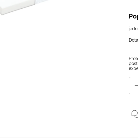
Po
jedn
Deta
Prot
post
expe