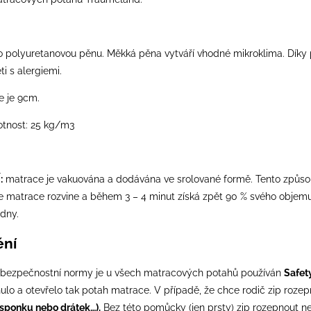
o polyuretanovou pěnu. Měkká pěna vytváří vhodné mikroklima. Díky p
i s alergiemi.
 je 9cm.
tnost: 25 kg/m3
:
matrace je vakuována a dodávána ve srolované formě. Tento způsob
 se matrace rozvine a během 3 – 4 minut získá zpět 90 % svého objem
 dny.
ění
í bezpečnostní normy je u všech matracových potahů používán
Safet
ulo a otevřelo tak potah matrace. V případě, že chce rodič zip rozep
sponku nebo drátek…).
Bez této pomůcky (jen prsty) zip rozepnout ne