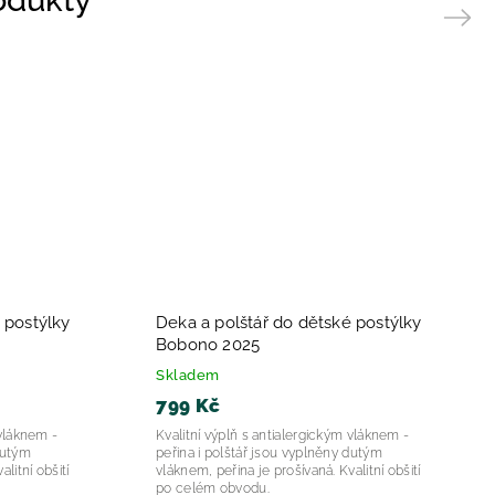
Next
 postýlky
Deka a polštář do dětské postýlky
Bobono 2025
Skladem
799 Kč
 vláknem -
Kvalitní výplň s antialergickým vláknem -
dutým
peřina i polštář jsou vyplněny dutým
litní obšití
vláknem, peřina je prošívaná. Kvalitní obšití
po celém obvodu.