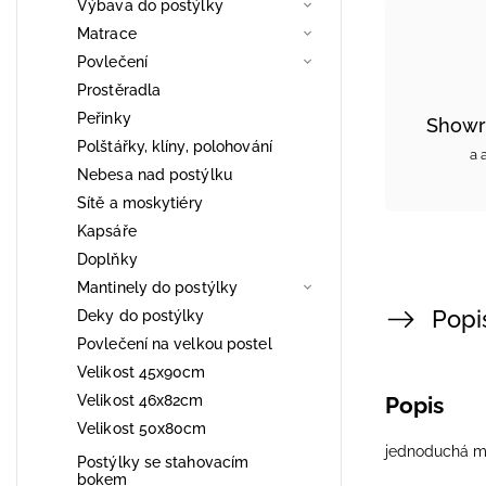
Výbava do postýlky
Matrace
Povlečení
Prostěradla
Peřinky
Showr
Polštářky, klíny, polohování
a 
Nebesa nad postýlku
Sítě a moskytiéry
Kapsáře
Doplňky
Mantinely do postýlky
Popi
Deky do postýlky
Povlečení na velkou postel
Velikost 45x90cm
Velikost 46x82cm
Popis
Velikost 50x80cm
jednoduchá m
Postýlky se stahovacím
bokem