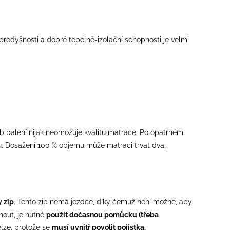
rodyšnosti a dobré tepelně-izolační schopnosti je velmi
 balení nijak neohrožuje kvalitu matrace. Po opatrném
u. Dosažení 100 % objemu může matraci trvat dva,
y zip
. Tento zip nemá jezdce, díky čemuž není možné, aby
nout, je nutné
použít dočasnou pomůcku (třeba
lze, protože se
musí uvnitř povolit pojistka.