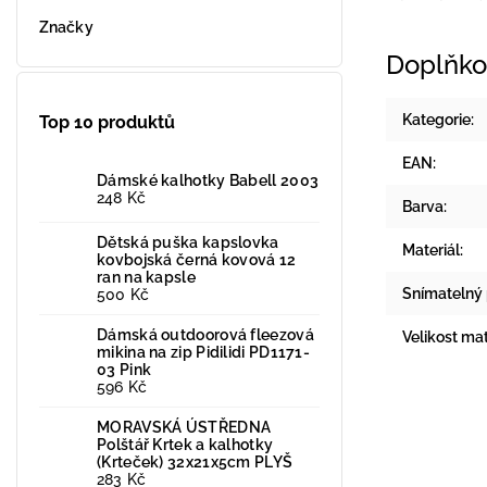
Značky
Doplňko
Kategorie
:
Top 10 produktů
EAN
:
Dámské kalhotky Babell 2003
248 Kč
Barva
:
Dětská puška kapslovka
Materiál
:
kovbojská černá kovová 12
ran na kapsle
Snímatelný
500 Kč
Dámská outdoorová fleezová
Velikost ma
mikina na zip Pidilidi PD1171-
03 Pink
596 Kč
MORAVSKÁ ÚSTŘEDNA
Polštář Krtek a kalhotky
(Krteček) 32x21x5cm PLYŠ
283 Kč