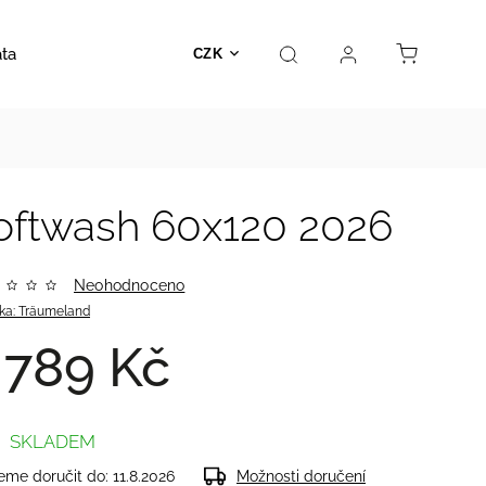
ata
Autosedačky
Hračky
Prodejna
Kontakt
CZK
twash 60x120 2026
Neohodnoceno
ka:
Träumeland
 789 Kč
SKLADEM
me doručit do:
11.8.2026
Možnosti doručení