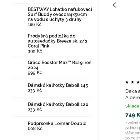
Previous
BESTWAY Lehátko nafukovací
Surf Buddy ovoce 84x56cm
na vodu s úchyty 3 druhy
186 Kč
Tip
Vystaveno na prodejně
Prodyšná podložka do
autosedačky Breeze sk. 2/3,
Coral Pink
399 Kč
Graco Booster Max™ R129 iron
2024
999 Kč
Dámské kalhotky Babell 145
233 Kč
Prostěradlo froté nepropustné do
Deka a
dětské postýlky 120x60 cm 2026
Albero
Dámské kalhotky Babell 120
Skladem
Sklad
233 Kč
299 Kč
749 
Podprsenka Lormar Double
🌟 Prostěradlo FROTÉ do dětské postýlky
Kvalitní
608 Kč
nepropustné 120x60 cm 📋 Základní
peřina i
charakteristika Typ produktu: Nepropustné
vláknem,
froté prostěradlo s membránou...
po celé