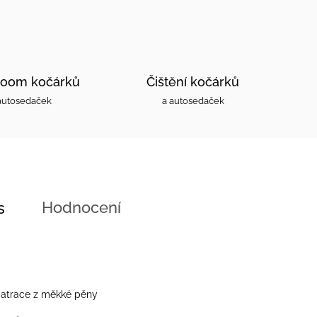
oom kočárků
Čištění kočárků
autosedaček
a autosedaček
Hodnocení
s
atrace z měkké pěny