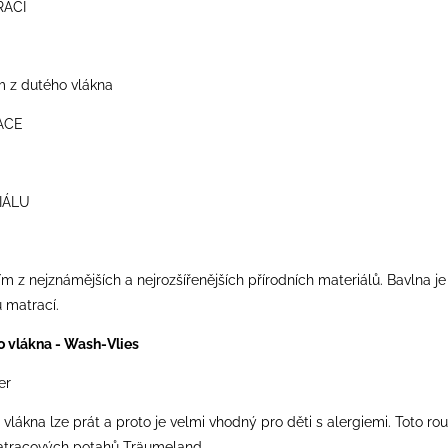
RACÍ
m z dutého vlákna
ACE
IÁLU
ím z nejznámějších a nejrozšířenějších přírodních materiálů. Bavlna j
 matrací.
o vlákna - Wash-Vlies
er
 vlákna lze prát a proto je velmi vhodný pro děti s alergiemi. Toto r
atracových potahů Träumeland.