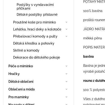
POTAHY MAT
Postýlky s vyndavacími
příčkami
100% bavlna
Dětské postýlky přístavné
prošitá roune
Proutěné koše pro miminko
JÁDRO MATR
Lehátka, hrací deky a kolotoče
Přebalovací komody a pulty
měkká pěna
Dětská křesílka a pohovky
POPIS MATER
Skříně a komody
bavlna
Dekorace do dětského pokoje
Bavlna je jedn
Péče o miminko
výrobě potahů
Hračky
rouno z dutéh
Dětské oblečení
Oblečení a móda
100 % polyest
Pro maminky
Vlies z dutého
polstrování m
Na cesty s dětmi