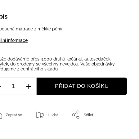
pis
oduchá matrace z měkké pěny
ilní informace
ože dodáváme přes 3.000 druhů kočárků, autosedaček,
ýlek, do prodejny se všechny nevejdou. Vaše objednávky
dujeme z centrálního skladu.
PŘIDAT DO KOŠÍKU
Zeptat se
Hlídat
Sdílet