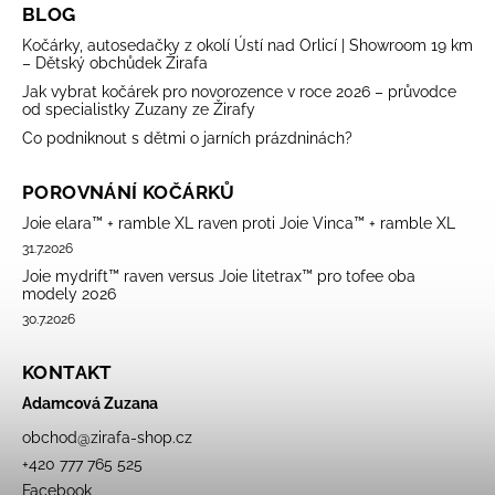
BLOG
Kočárky, autosedačky z okolí Ústí nad Orlicí | Showroom 19 km
– Dětský obchůdek Žirafa
Jak vybrat kočárek pro novorozence v roce 2026 – průvodce
od specialistky Zuzany ze Žirafy
Co podniknout s dětmi o jarních prázdninách?
POROVNÁNÍ KOČÁRKŮ
Joie elara™ + ramble XL raven proti Joie Vinca™ + ramble XL
31.7.2026
Joie mydrift™ raven versus Joie litetrax™ pro tofee oba
modely 2026
30.7.2026
KONTAKT
Adamcová Zuzana
obchod
@
zirafa-shop.cz
+420 777 765 525
Facebook