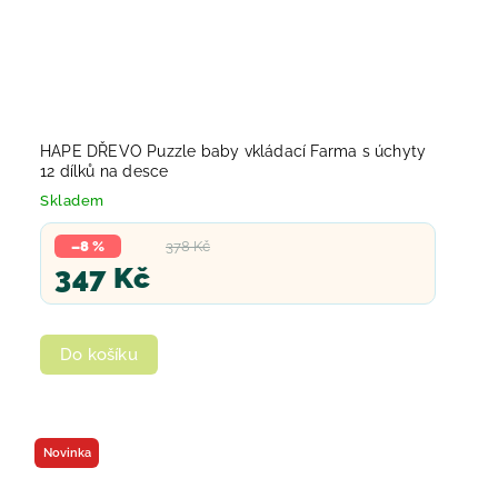
HAPE DŘEVO Puzzle baby vkládací Farma s úchyty
12 dílků na desce
Skladem
–8 %
378 Kč
347 Kč
Do košíku
Novinka