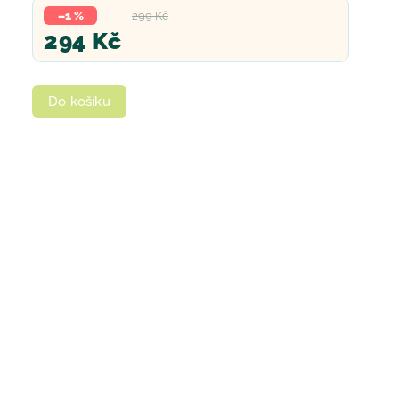
–1 %
299 Kč
294 Kč
Do košíku