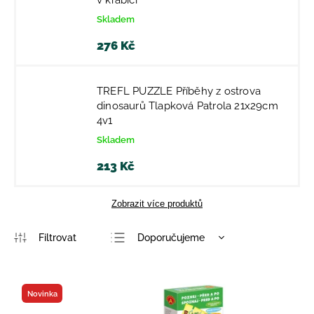
v krabici
Skladem
276 Kč
TREFL PUZZLE Příběhy z ostrova
dinosaurů Tlapková Patrola 21x29cm
4v1
Skladem
213 Kč
Zobrazit více produktů
Doporučujeme
Nejlevnější
Nejdražší
Novinka
Nejprodávanější