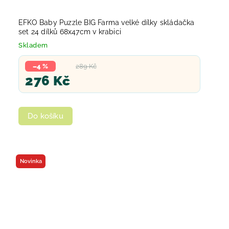
EFKO Baby Puzzle BIG Farma velké dílky skládačka
set 24 dílků 68x47cm v krabici
Skladem
–4 %
289 Kč
276 Kč
Do košíku
Novinka