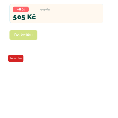
–8 %
551 Kč
505 Kč
Do košíku
Novinka