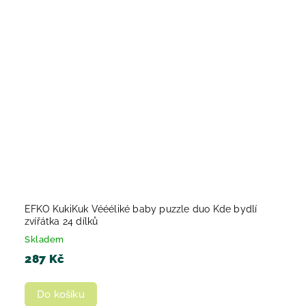
EFKO KukiKuk Véééliké baby puzzle duo Kde bydlí
zvířátka 24 dílků
Skladem
287 Kč
Do košíku