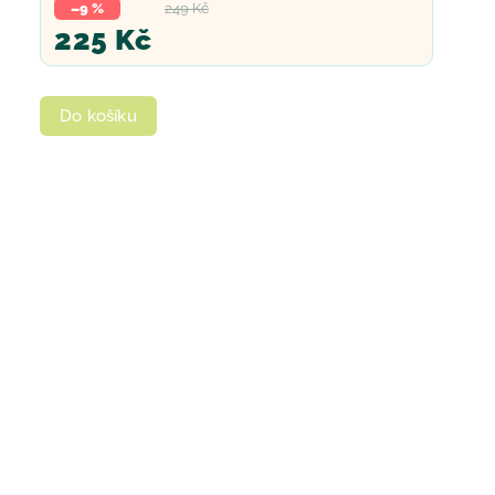
–9 %
249 Kč
225 Kč
Do košíku