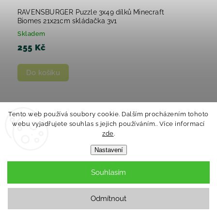
RAVENSBURGER Puzzle 3x49 dílků Minecraft
Biomes 21x21cm skládačka 3v1
Skladem
255 Kč
Do košíku
Tento web používá soubory cookie. Dalším procházením tohoto
Novinka
webu vyjadřujete souhlas s jejich používáním.. Více informací
zde
.
Nastavení
Souhlasím
Odmítnout