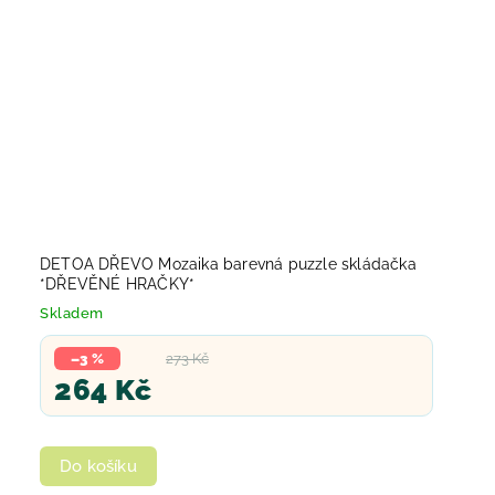
DETOA DŘEVO Mozaika barevná puzzle skládačka
*DŘEVĚNÉ HRAČKY*
Skladem
–3 %
273 Kč
264 Kč
Do košíku