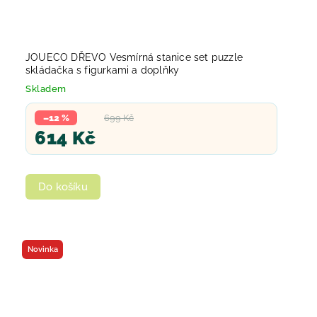
JOUECO DŘEVO Vesmírná stanice set puzzle
skládačka s figurkami a doplňky
Skladem
–12 %
699 Kč
614 Kč
Do košíku
Novinka