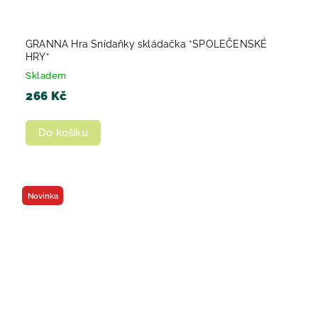
GRANNA Hra Snídaňky skládačka *SPOLEČENSKÉ
HRY*
Skladem
266 Kč
Do košíku
Novinka