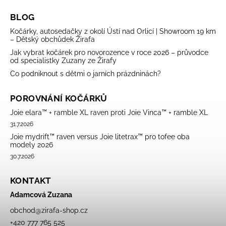
BLOG
Kočárky, autosedačky z okolí Ústí nad Orlicí | Showroom 19 km
– Dětský obchůdek Žirafa
Jak vybrat kočárek pro novorozence v roce 2026 – průvodce
od specialistky Zuzany ze Žirafy
Co podniknout s dětmi o jarních prázdninách?
POROVNÁNÍ KOČÁRKŮ
Joie elara™ + ramble XL raven proti Joie Vinca™ + ramble XL
31.7.2026
Joie mydrift™ raven versus Joie litetrax™ pro tofee oba
modely 2026
30.7.2026
KONTAKT
Adamcová Zuzana
obchod
@
zirafa-shop.cz
+420 777 765 525