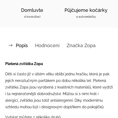
Domluvte
Půjčujeme kočárky
si konzultaci
a autosedačky
Popis
Hodnocení
Značka
Zopa
Pletená zvířátka Zopa
Děti si často již v útlém věku oblíbí jednu hračku, která je pak
jejich nerozlučným parťákem po dobu několika let. Pletená
zvířátka Zopa jsou vyrobená z kvalitních materiálů, které vydrží
i ta nejnáročenější dobrodružství. Můžou si s nimi hrát i
alergici, zvířátka jsou totiž antialergenní. Díky modernímu
vzhledu mohou být i designovým doplňkem do pokojíčků.
Vybírat můžete z několika druhů.