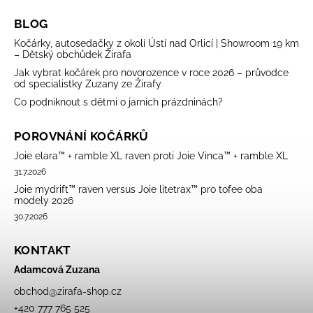
BLOG
Kočárky, autosedačky z okolí Ústí nad Orlicí | Showroom 19 km
– Dětský obchůdek Žirafa
Jak vybrat kočárek pro novorozence v roce 2026 – průvodce
od specialistky Zuzany ze Žirafy
Co podniknout s dětmi o jarních prázdninách?
POROVNÁNÍ KOČÁRKŮ
Joie elara™ + ramble XL raven proti Joie Vinca™ + ramble XL
31.7.2026
Joie mydrift™ raven versus Joie litetrax™ pro tofee oba
modely 2026
30.7.2026
KONTAKT
Adamcová Zuzana
obchod
@
zirafa-shop.cz
+420 777 765 525