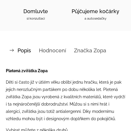
Domluvte
Půjčujeme kočárky
si konzultaci
a autosedačky
Popis
Hodnocení
Značka
Zopa
Pletená zvířátka Zopa
Děti si často již v útlém věku oblíbí jednu hračku, která je pak
jejich nerozlučným parťákem po dobu několika let. Pletená
zvířátka Zopa jsou vyrobená z kvalitních materiálů, které vydrží
i ta nejnáročenější dobrodružství. Můžou si s nimi hrát i
alergici, zvířátka jsou totiž antialergenní. Díky modernímu
vzhledu mohou být i designovým doplňkem do pokojíčků.
Vybírat můžete z několika druhů.