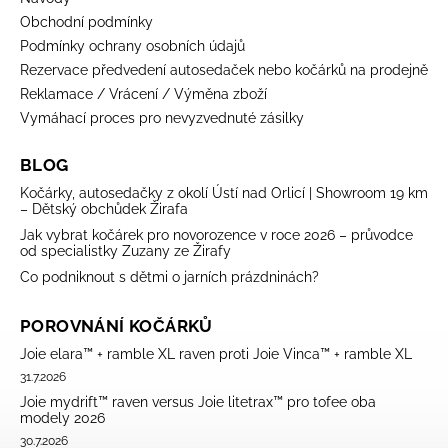
Obchodní podmínky
Podmínky ochrany osobních údajů
Rezervace předvedení autosedaček nebo kočárků na prodejně
Reklamace / Vrácení / Výměna zboží
Vymáhací proces pro nevyzvednuté zásilky
BLOG
Kočárky, autosedačky z okolí Ústí nad Orlicí | Showroom 19 km
– Dětský obchůdek Žirafa
Jak vybrat kočárek pro novorozence v roce 2026 – průvodce
od specialistky Zuzany ze Žirafy
Co podniknout s dětmi o jarních prázdninách?
POROVNÁNÍ KOČÁRKŮ
Joie elara™ + ramble XL raven proti Joie Vinca™ + ramble XL
31.7.2026
Joie mydrift™ raven versus Joie litetrax™ pro tofee oba
modely 2026
30.7.2026