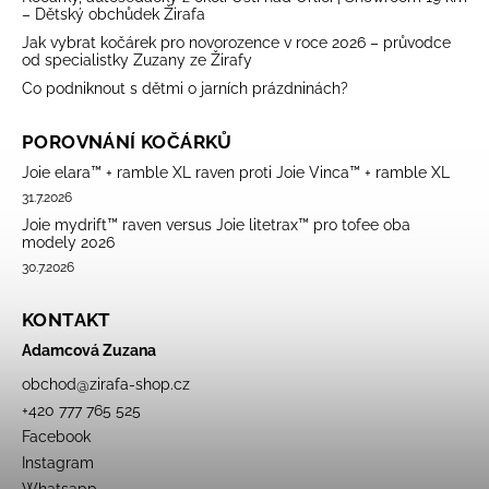
– Dětský obchůdek Žirafa
Jak vybrat kočárek pro novorozence v roce 2026 – průvodce
od specialistky Zuzany ze Žirafy
Co podniknout s dětmi o jarních prázdninách?
POROVNÁNÍ KOČÁRKŮ
Joie elara™ + ramble XL raven proti Joie Vinca™ + ramble XL
31.7.2026
Joie mydrift™ raven versus Joie litetrax™ pro tofee oba
modely 2026
30.7.2026
KONTAKT
Adamcová Zuzana
obchod
@
zirafa-shop.cz
+420 777 765 525
Facebook
Instagram
Whatsapp