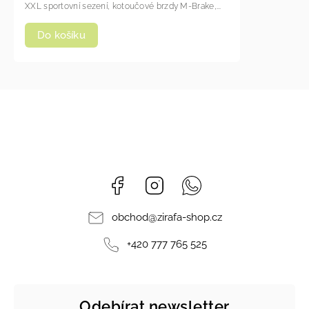
XXL sportovní sezení, kotoučové brzdy M-Brake,...
Do košíku
Facebook
Instagram
Whatsapp
obchod
@
zirafa-shop.cz
+420 777 765 525
Odebírat newsletter