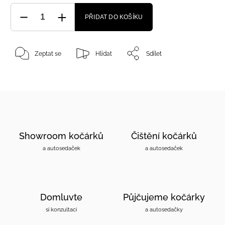
PŘIDAT DO KOŠÍKU
Zeptat se
Hlídat
Sdílet
Showroom kočárků
Čištění kočárků
a autosedaček
a autosedaček
Domluvte
Půjčujeme kočárky
si konzultaci
a autosedačky