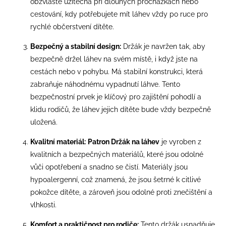
obzvláště užitečná při dlouhých procházkách nebo
cestování, kdy potřebujete mít láhev vždy po ruce pro
rychlé občerstvení dítěte.
Bezpečný a stabilní design:
Držák je navržen tak, aby
bezpečně držel láhev na svém místě, i když jste na
cestách nebo v pohybu. Má stabilní konstrukci, která
zabraňuje náhodnému vypadnutí láhve. Tento
bezpečnostní prvek je klíčový pro zajištění pohodlí a
klidu rodičů, že láhev jejich dítěte bude vždy bezpečně
uložená.
Kvalitní materiál:
Patron Držák na láhev
je vyroben z
kvalitních a bezpečných materiálů, které jsou odolné
vůči opotřebení a snadno se čistí. Materiály jsou
hypoalergenní, což znamená, že jsou šetrné k citlivé
pokožce dítěte, a zároveň jsou odolné proti znečištění a
vlhkosti.
Komfort a praktičnost pro rodiče:
Tento držák usnadňuje