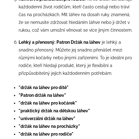
každodenní život rodičům, kteří často cestují nebo tráví
čas na procházkách. Mít láhev na dosah ruky znamená,
že se nemusíte zdržovat hledáním láhve nebo ji držet v
rukou, což vám umožní věnovat se více jiným činnostem.
Lehký a přenosný:
Patron Držák na láhev
je lehký a
snadno přenosný. Můžete jej snadno přenášet mezi
různými kočárky nebo jinými zařízeními. To je ideální pro
rodiče, kteří hledají produkt, který je flexibilní a
přizpůsobitelný jejich každodenním potřebám.
"držák na láhev pro dítě"
"Patron držák na láhev"
"držák na láhev pro kočárek"
"praktický držák na dětskou láhev"
"univerzální držák na láhev"
"držák na láhev na procházky"
"držák na láhev pro rodiče"