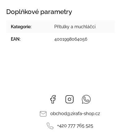
Doplňkové parametry
Kategorie
:
Přítulky a muchláčci
EAN
:
4001998064056
Facebook
Instagram
Whatsapp
obchod
@
zirafa-shop.cz
+420 777 765 525