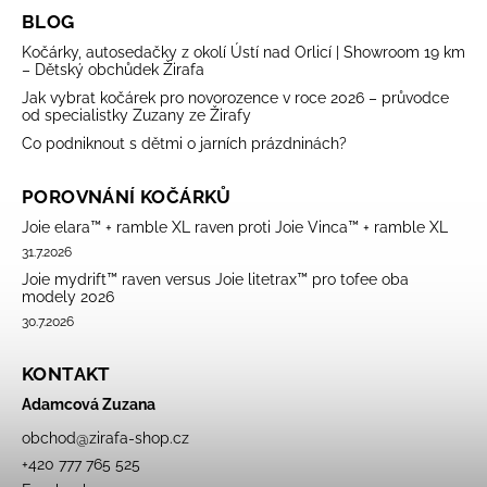
BLOG
Kočárky, autosedačky z okolí Ústí nad Orlicí | Showroom 19 km
– Dětský obchůdek Žirafa
Jak vybrat kočárek pro novorozence v roce 2026 – průvodce
od specialistky Zuzany ze Žirafy
Co podniknout s dětmi o jarních prázdninách?
POROVNÁNÍ KOČÁRKŮ
Joie elara™ + ramble XL raven proti Joie Vinca™ + ramble XL
31.7.2026
Joie mydrift™ raven versus Joie litetrax™ pro tofee oba
modely 2026
30.7.2026
KONTAKT
Adamcová Zuzana
obchod
@
zirafa-shop.cz
+420 777 765 525