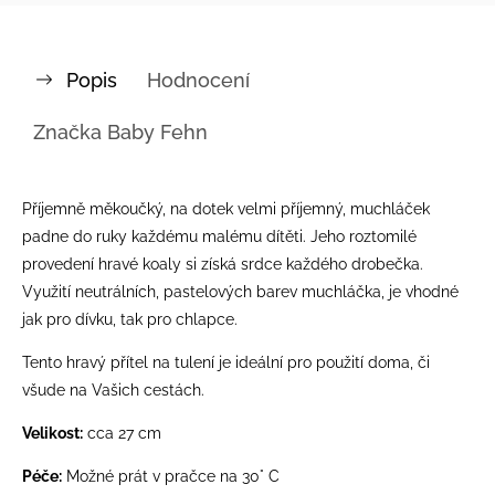
Popis
Hodnocení
Značka
Baby Fehn
Příjemně měkoučký, na dotek velmi příjemný, muchláček
padne do ruky každému malému dítěti. Jeho roztomilé
provedení hravé koaly si získá srdce každého drobečka.
Využití neutrálních, pastelových barev muchláčka, je vhodné
jak pro dívku, tak pro chlapce.
Tento hravý přítel na tulení je ideální pro použití doma, či
všude na Vašich cestách.
Velikost:
cca 27 cm
Péče:
Možné prát v pračce na 30° C