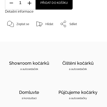
PŘIDAT DO KOŠÍKU
Detailní informace
Zeptat se
Hlídat
Sdílet
Showroom kočárků
Čištění kočárků
a autosedaček
a autosedaček
Domluvte
Půjčujeme kočárky
si konzultaci
a autosedačky