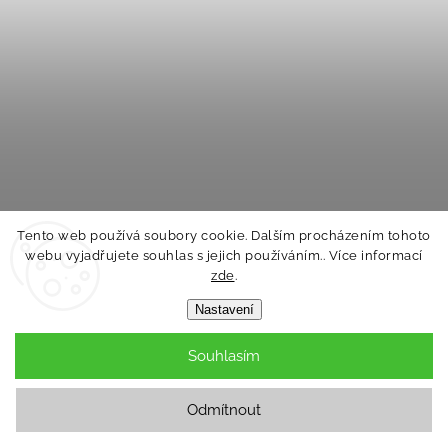
Tento web používá soubory cookie. Dalším procházením tohoto
webu vyjadřujete souhlas s jejich používáním.. Více informací
LEGO CITY Autíčka Herní závodní auto 60484
zde
.
STAVEBNICE
Nastavení
Skladem
251 Kč
Souhlasím
Do košíku
Odmítnout