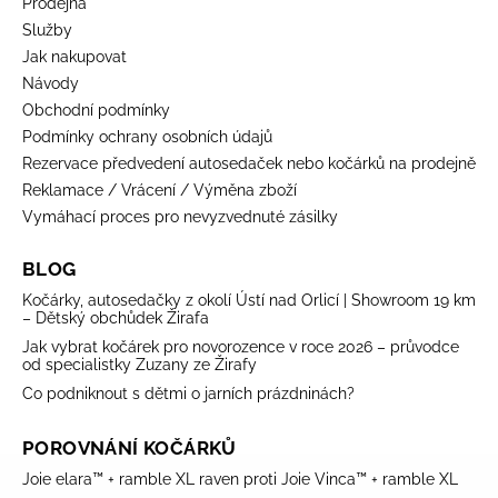
Prodejna
Služby
Jak nakupovat
Návody
Obchodní podmínky
Podmínky ochrany osobních údajů
Rezervace předvedení autosedaček nebo kočárků na prodejně
Reklamace / Vrácení / Výměna zboží
Vymáhací proces pro nevyzvednuté zásilky
BLOG
Kočárky, autosedačky z okolí Ústí nad Orlicí | Showroom 19 km
– Dětský obchůdek Žirafa
Jak vybrat kočárek pro novorozence v roce 2026 – průvodce
od specialistky Zuzany ze Žirafy
Co podniknout s dětmi o jarních prázdninách?
POROVNÁNÍ KOČÁRKŮ
Joie elara™ + ramble XL raven proti Joie Vinca™ + ramble XL