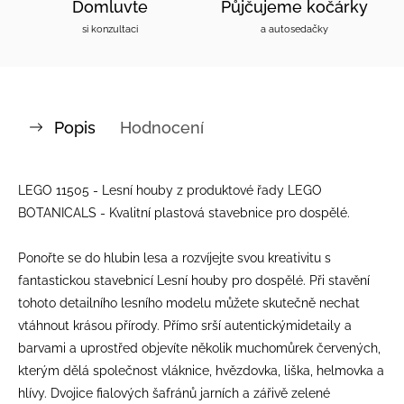
Domluvte
Půjčujeme kočárky
si konzultaci
a autosedačky
Popis
Hodnocení
LEGO 11505 - Lesní houby z produktové řady LEGO
BOTANICALS - Kvalitní plastová stavebnice pro dospělé.
Ponořte se do hlubin lesa a rozvíjejte svou kreativitu s
fantastickou stavebnicí Lesní houby pro dospělé. Při stavění
tohoto detailního lesního modelu můžete skutečně nechat
vtáhnout krásou přírody. Přímo srší autentickýmidetaily a
barvami a uprostřed objevíte několik muchomůrek červených,
kterým dělá společnost vláknice, hvězdovka, liška, helmovka a
hlívy. Dvojice fialových šafránů jarních a zářivě zelené