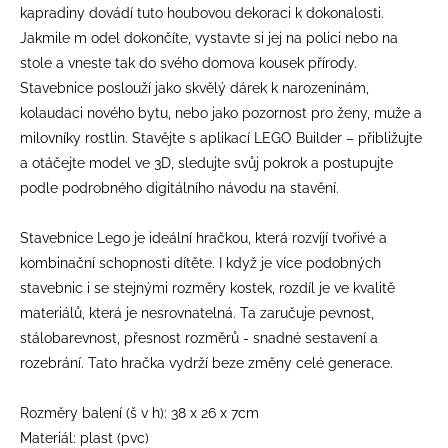
kapradiny dovádí tuto houbovou dekoraci k dokonalosti.
Jakmile m odel dokončíte, vystavte si jej na polici nebo na
stole a vneste tak do svého domova kousek přírody.
Stavebnice poslouží jako skvělý dárek k narozeninám,
kolaudaci nového bytu, nebo jako pozornost pro ženy, muže a
milovníky rostlin. Stavějte s aplikací LEGO Builder – přibližujte
a otáčejte model ve 3D, sledujte svůj pokrok a postupujte
podle podrobného digitálního návodu na stavění.
Stavebnice Lego je ideální hračkou, která rozvíjí tvořivé a
kombinační schopnosti dítěte. I když je více podobných
stavebnic i se stejnými rozměry kostek, rozdíl je ve kvalitě
materiálů, která je nesrovnatelná. Ta zaručuje pevnost,
stálobarevnost, přesnost rozměrů - snadné sestavení a
rozebrání. Tato hračka vydrží beze změny celé generace.
Rozměry balení (š v h): 38 x 26 x 7cm
Materiál: plast (pvc)