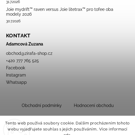
31.7.2026
Joie mydrift™ raven versus Joie litetrax™ pro tofee oba
modely 2026
30.7.2026
KONTAKT
Adamcová Zuzana
obchod
@
zirafa-shop.cz
+420 777 765 525
Facebook
Instagram
Whatsapp
Obchodní podmínky
Hodnocení obchodu
Tento web používá soubory cookie. Dalším procházením tohoto
webu vyjadřujete souhlas s jejich používáním.. Více informací