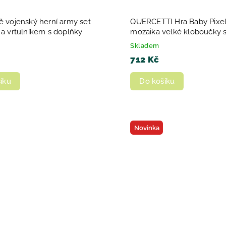
ě vojenský herní army set
QUERCETTI Hra Baby Pixel
 a vrtulníkem s doplňky
mozaika velké kloboučky 
stojánkem cestovní
Skladem
712 Kč
íku
Do košíku
Novinka