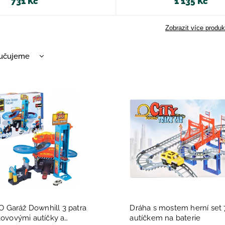
731 Kč
1 135 Kč
Zobrazit více produk
učujeme
nější
žší
dávanější
dně
Garáž Downhill 3 patra
Dráha s mostem herní set 7
kovovými autíčky a
autíčkem na baterie