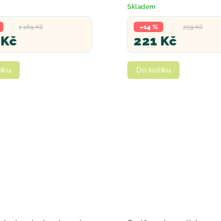
Skladem
1 169 Kč
–14 %
259 Kč
 Kč
221 Kč
íku
Do košíku