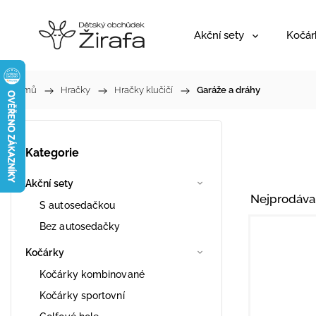
Akční sety
Kočár
Domů
/
Hračky
/
Hračky klučičí
/
Garáže a dráhy
Kategorie
Akční sety
Nejprodáva
S autosedačkou
Bez autosedačky
Kočárky
Kočárky kombinované
Kočárky sportovní