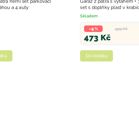
atra herní set parkovací
Garáž 2 patra s výtahem + 
áhou a 4 auty
set s doplňky plast v krabic
Skladem
–5 %
499 Kč
473 Kč
íku
Do košíku