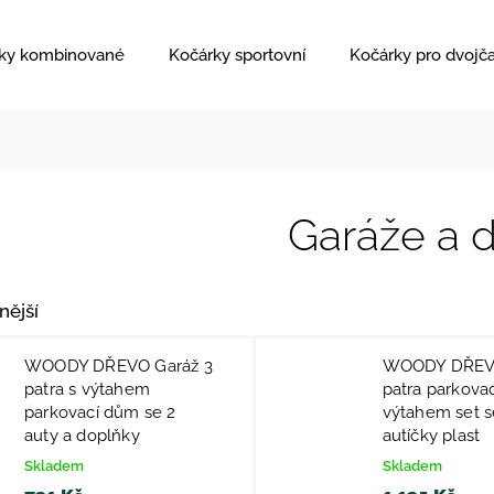
ky kombinované
Kočárky sportovní
Kočárky pro dvojč
Garáže a 
nější
WOODY DŘEVO Garáž 3
WOODY DŘEVO
patra s výtahem
patra parkova
parkovací dům se 2
výtahem set s
auty a doplňky
autíčky plast
Skladem
Skladem