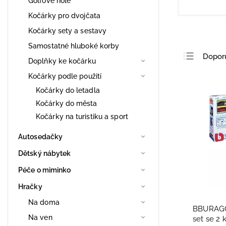
Golfové hole
Kočárky pro dvojčata
Kočárky sety a sestavy
Samostatné hluboké korby
Dopor
Doplňky ke kočárku
Nejlev
Kočárky podle použití
Nejdra
Kočárky do letadla
Kočárky do města
Nejpro
Kočárky na turistiku a sport
Abece
Autosedačky
Dětský nábytek
Péče o miminko
Hračky
Na doma
BBURAGO 
Na ven
set se 2 