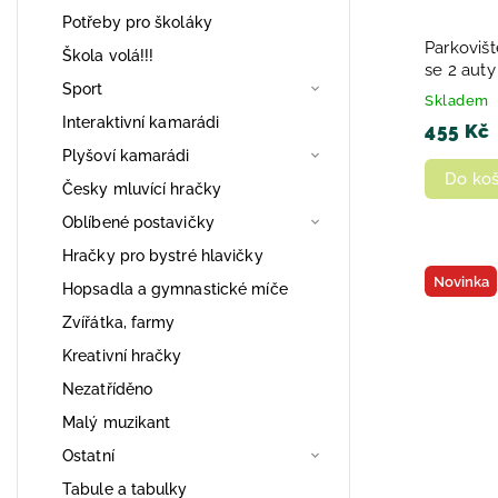
Potřeby pro školáky
Parkovišt
Škola volá!!!
se 2 auty
Sport
Skladem
Interaktivní kamarádi
455 Kč
Plyšoví kamarádi
Do koš
Česky mluvící hračky
Oblíbené postavičky
Hračky pro bystré hlavičky
Novinka
Hopsadla a gymnastické míče
Zvířátka, farmy
Kreativní hračky
Nezatříděno
Malý muzikant
Ostatní
Tabule a tabulky