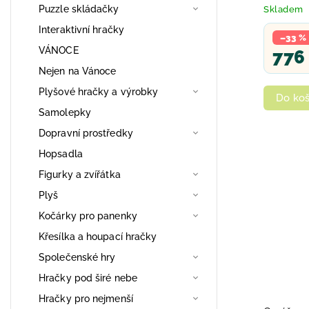
doplňky
Puzzle skládačky
Skladem
Interaktivní hračky
–33 %
VÁNOCE
776
Nejen na Vánoce
Plyšové hračky a výrobky
Do koš
Samolepky
Dopravní prostředky
Hopsadla
Figurky a zvířátka
Plyš
Kočárky pro panenky
Křesílka a houpací hračky
Společenské hry
Hračky pod širé nebe
Hračky pro nejmenší