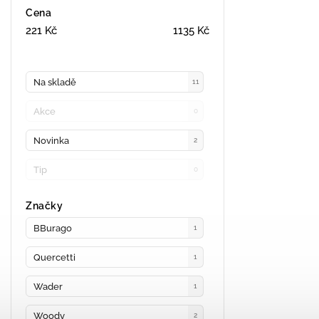
Cena
221
Kč
1135
Kč
Na skladě
11
Akce
0
Novinka
2
Tip
0
Značky
BBurago
1
Quercetti
1
Wader
1
Woody
2