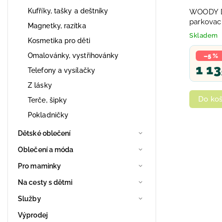
Kufříky, tašky a deštníky
WOODY D
parkovac
Magnetky, razítka
autíčky p
Skladem
Kosmetika pro děti
Omalovánky, vystřihovánky
–5 %
1 13
Telefony a vysílačky
Z lásky
Do koš
Terče, šipky
Pokladničky
Dětské oblečení
Oblečení a móda
Pro maminky
Na cesty s dětmi
Služby
Výprodej