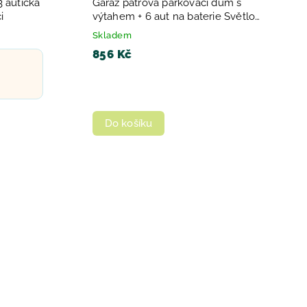
3 autíčka
Garáž patrová parkovací dům s
i
výtahem + 6 aut na baterie Světlo
Zvuk
Skladem
856 Kč
Do košíku