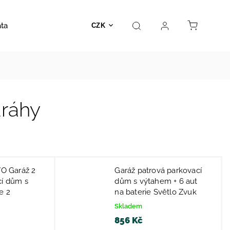
ata
Autosedačky
Hračky
Prodejna
Kontakt
CZK
dráhy
 Garáž 2
Garáž patrová parkovací
cí dům s
dům s výtahem + 6 aut
e 2
na baterie Světlo Zvuk
Skladem
856 Kč