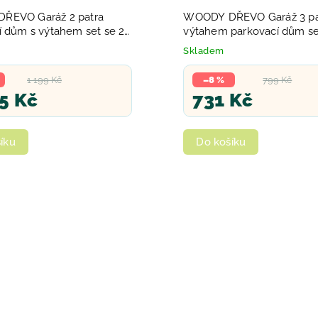
ŘEVO Garáž 2 patra
WOODY DŘEVO Garáž 3 pa
í dům s výtahem set se 2
výtahem parkovací dům se
last
doplňky
Skladem
1 199 Kč
–8 %
799 Kč
5 Kč
731 Kč
íku
Do košíku