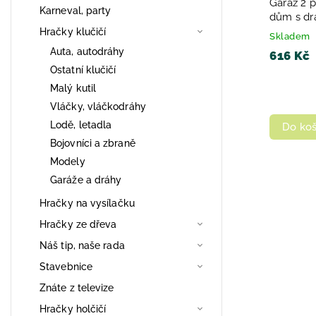
Garáž 2 p
Karneval, party
dům s dr
Hračky klučičí
Skladem
Auta, autodráhy
616 Kč
Ostatní klučičí
Malý kutil
Vláčky, vláčkodráhy
Lodě, letadla
Do koš
Bojovníci a zbraně
Modely
Garáže a dráhy
Hračky na vysílačku
Hračky ze dřeva
Náš tip, naše rada
Stavebnice
Znáte z televize
Hračky holčičí