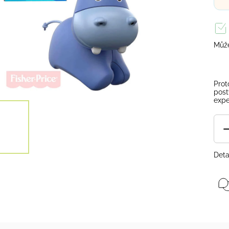
Může
Prot
post
expe
Deta