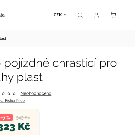
ata
Autosedačky
Hračky
Prodejna
Kontakt
CZK
last
pojízdné chrastící pro
hy plast
Neohodnoceno
ka:
Fisher Price
349 Kč
–7 %
323 Kč