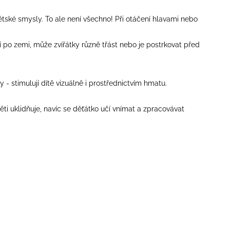
ětské smysly. To ale není všechno! Při otáčení hlavami nebo
po zemi, může zvířátky různě třást nebo je postrkovat před
y - stimulují dítě vizuálně i prostřednictvím hmatu.
ěti uklidňuje, navíc se děťátko učí vnímat a zpracovávat