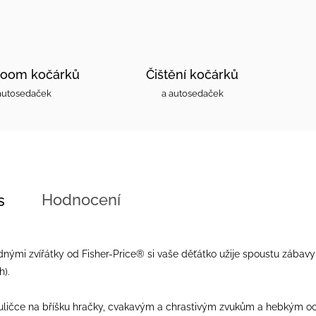
oom kočárků
Čištění kočárků
autosedaček
a autosedaček
Hodnocení
s
dnými zvířátky od Fisher-Price® si vaše děťátko užije spoustu zábavy
h).
kuličce na bříšku hračky, cvakavým a chrastivým zvukům a hebkým 