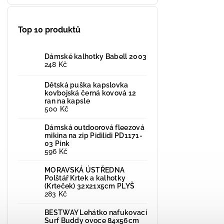
Top 10 produktů
Dámské kalhotky Babell 2003
248 Kč
Dětská puška kapslovka
kovbojská černá kovová 12
ran na kapsle
500 Kč
Dámská outdoorová fleezová
mikina na zip Pidilidi PD1171-
03 Pink
596 Kč
MORAVSKÁ ÚSTŘEDNA
Polštář Krtek a kalhotky
(Krteček) 32x21x5cm PLYŠ
283 Kč
BESTWAY Lehátko nafukovací
Surf Buddy ovoce 84x56cm