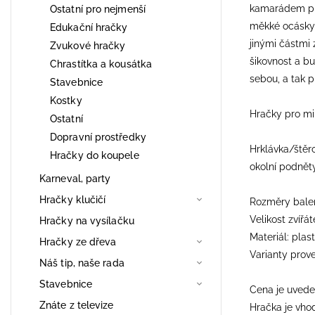
kamarádem při 
Ostatní pro nejmenší
měkké ocásky a
Edukační hračky
jinými částmi 
Zvukové hračky
šikovnost a b
Chrastítka a kousátka
sebou, a tak p
Stavebnice
Kostky
Hračky pro mim
Ostatní
Dopravní prostředky
Hrklávka/štěrc
Hračky do koupele
okolní podněty
Karneval, party
Hračky klučičí
Rozměry balení
Velikost zvířá
Hračky na vysílačku
Materiál: plast
Hračky ze dřeva
Varianty proved
Náš tip, naše rada
Stavebnice
Cena je uvede
Znáte z televize
Hračka je vho