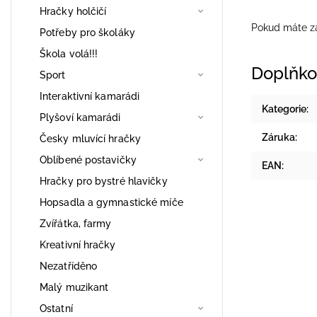
Hračky holčičí
Pokud máte zá
Potřeby pro školáky
Škola volá!!!
Doplňko
Sport
Interaktivní kamarádi
Kategorie
:
Plyšoví kamarádi
Záruka
:
Česky mluvící hračky
Oblíbené postavičky
EAN
:
Hračky pro bystré hlavičky
Hopsadla a gymnastické míče
Zvířátka, farmy
Kreativní hračky
Nezatříděno
Malý muzikant
Ostatní