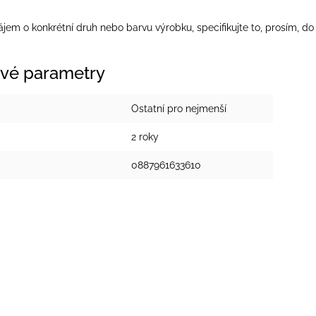
jem o konkrétní druh nebo barvu výrobku, specifikujte to, prosím, 
vé parametry
Ostatní pro nejmenší
2 roky
0887961633610