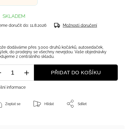
SKLADEM
me doručit do:
11.8.2026
Možnosti doručení
ože dodáváme přes 3.000 druhů kočárků, autosedaček,
ýlek, do prodejny se všechny nevejdou. Vaše objednávky
dujeme z centrálního skladu.
PŘIDAT DO KOŠÍKU
ilní informace
Zeptat se
Hlídat
Sdílet