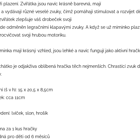
plazení. Zvířátka jsou navíc krásně barevná, mají
 vydávají různé veselé zvuky, čímž pomáhají stimulovat a rozvíjet d
zvířátek zlepšuje váš drobeček svoji
ude odměněn legračními klapavými zvuky. A když se už miminko plazí 
rocvičovat svoji hrubou motoriku.
inka mají krásný vzhled, jsou lehké a navíc fungují jako aktivní hračk
hátko je odjakživa oblíbená hračka těch nejmenších. Chrastící zvuk d
.
 (š v h): 15 x 20,5 x 8,5cm
tek: cca 11cm
ení: lvíček, slon, hrošík
na za 1 kus hračky
dná pro děti od 6 měsíců