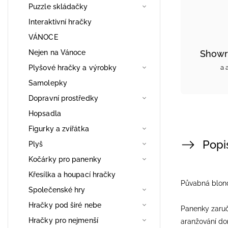
Puzzle skládačky
Interaktivní hračky
VÁNOCE
Nejen na Vánoce
Showr
Plyšové hračky a výrobky
a 
Samolepky
Dopravní prostředky
Hopsadla
Figurky a zvířátka
Popi
Plyš
Kočárky pro panenky
Křesílka a houpací hračky
Půvabná blonď
Společenské hry
Hračky pod širé nebe
Panenky zaruč
Hračky pro nejmenší
aranžování do