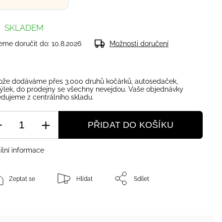
SKLADEM
me doručit do:
10.8.2026
Možnosti doručení
ože dodáváme přes 3.000 druhů kočárků, autosedaček,
ýlek, do prodejny se všechny nevejdou. Vaše objednávky
dujeme z centrálního skladu.
PŘIDAT DO KOŠÍKU
ilní informace
Zeptat se
Hlídat
Sdílet