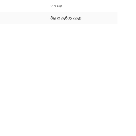
2 roky
8590756037259