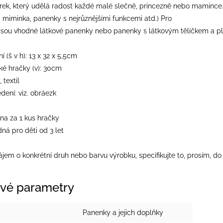
rek, který udělá radost každé malé slečně, princezně nebo mamince. 
y, miminka, panenky s nejrůznějšími funkcemi atd.) Pro
 jsou vhodné látkové panenky nebo panenky s látkovým tělíčkem a pl
 (š v h): 13 x 32 x 5,5cm
é hračky (v): 30cm
 textil
dení: viz. obráezk
na za 1 kus hračky
ná pro děti od 3 let
jem o konkrétní druh nebo barvu výrobku, specifikujte to, prosím, 
vé parametry
Panenky a jejich doplňky