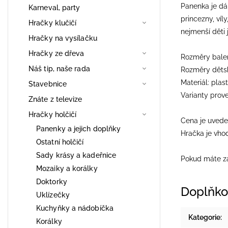
Panenka je dá
Karneval, party
princezny, víl
Hračky klučičí
nejmenší děti
Hračky na vysílačku
Hračky ze dřeva
Rozměry balení
Náš tip, naše rada
Rozměry dětsk
Materiál: plast,
Stavebnice
Varianty prove
Znáte z televize
Hračky holčičí
Cena je uvede
Panenky a jejich doplňky
Hračka je vhod
Ostatní holčičí
Sady krásy a kadeřnice
Pokud máte zá
Mozaiky a korálky
Doktorky
Doplňko
Uklízečky
Kuchyňky a nádobíčka
Kategorie
:
Korálky