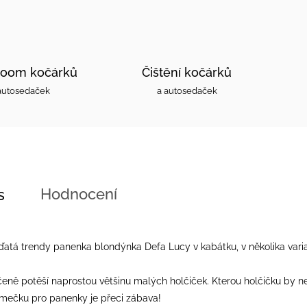
oom kočárků
Čištění kočárků
autosedaček
a autosedaček
Hodnocení
s
atá trendy panenka blondýnka Defa Lucy v kabátku, v několika vari
eně potěší naprostou většinu malých holčiček. Kterou holčičku by n
mečku pro panenky je přeci zábava!