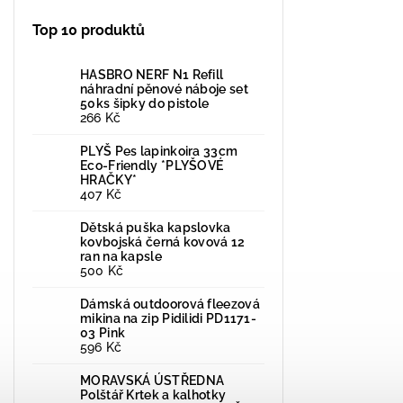
Top 10 produktů
HASBRO NERF N1 Refill
náhradní pěnové náboje set
50ks šipky do pistole
266 Kč
PLYŠ Pes lapinkoira 33cm
Eco-Friendly *PLYŠOVÉ
HRAČKY*
407 Kč
Dětská puška kapslovka
kovbojská černá kovová 12
ran na kapsle
500 Kč
Dámská outdoorová fleezová
mikina na zip Pidilidi PD1171-
03 Pink
596 Kč
MORAVSKÁ ÚSTŘEDNA
Polštář Krtek a kalhotky