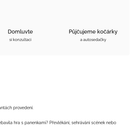
Domluvte
Půjčujeme kočárky
si konzultaci
a autosedačky
antách provedení.
ebavila hra s panenkami? Převlékání, sehrávání scének nebo