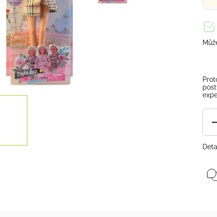
Může
Prot
post
expe
Deta