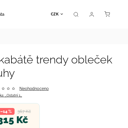
ata
Autosedačky
Hračky
Prodejna
Kontakt
CZK
kabátě trendy obleček
uhy
Neohodnoceno
ka:
_Ostatní 1_
367 Kč
–14 %
315 Kč