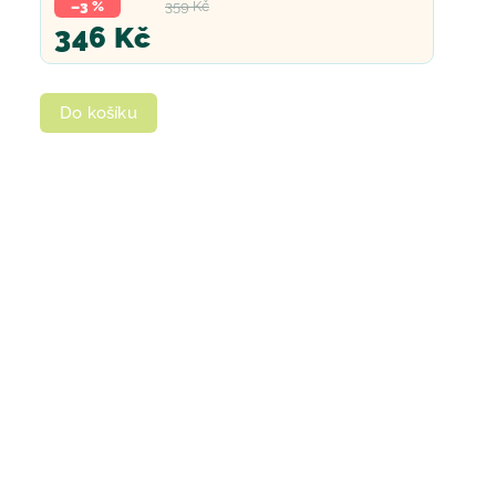
–3 %
359 Kč
346 Kč
Do košíku