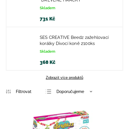
*DŘEVĚNÉ HRAČKY*
Skladem
731 Kč
SES CREATIVE Beedz zažehlovací
korálky Divocí koně 2100ks
Skladem
368 Kč
Zobrazit více produktů
Doporučujeme
Nejlevnější
Nejdražší
Nejprodávanější
Abecedně