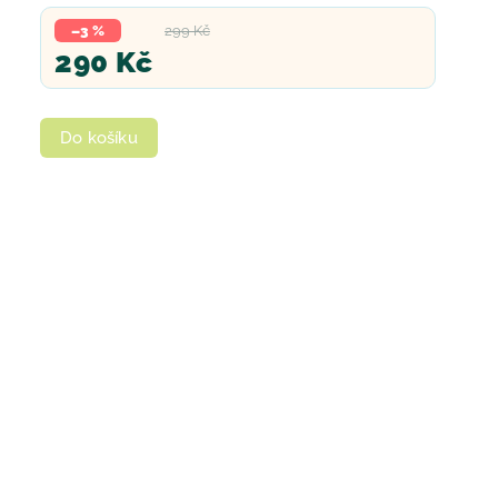
–3 %
299 Kč
290 Kč
Do košíku