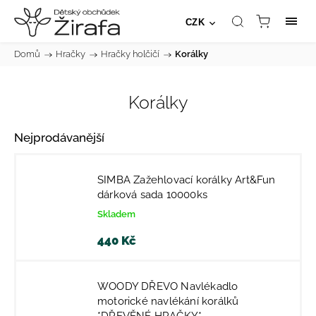
CZK
Domů
/
Hračky
/
Hračky holčičí
/
Korálky
Korálky
Nejprodávanější
SIMBA Zažehlovací korálky Art&Fun
dárková sada 10000ks
Skladem
440 Kč
WOODY DŘEVO Navlékadlo
motorické navlékání korálků