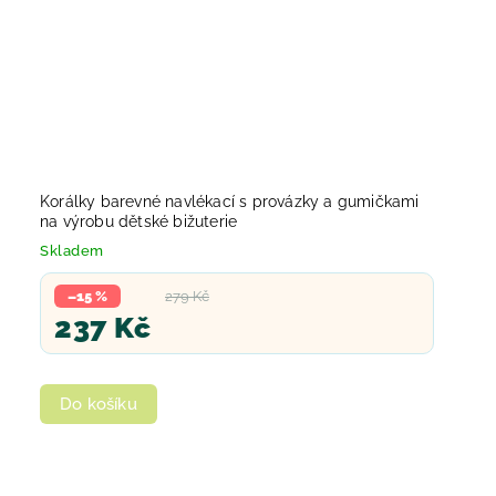
Korálky barevné navlékací s provázky a gumičkami
na výrobu dětské bižuterie
Skladem
–15 %
279 Kč
237 Kč
Do košíku