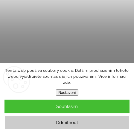
Tento web používá soubory cookie. Dalším procházením tohoto
webu vyjadřujete souhlas s jejich používáním.. Více informací
zde
.
SES CREATIVE Beedz zažehlovací 3D korálky Art
Nastavení
luční květiny 1600ks
Skladem
Souhlasím
–6 %
289 Kč
269 Kč
Odmítnout