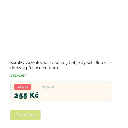
Korálky zažehlovací zvířátka 3D objekty set 1600ks 2
druhy v přenosném boxu
Skladem
–14 %
299 Kč
255 Kč
Do košíku