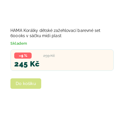
HAMA Korálky dětské zažehlovací barevné set
6000ks v sáčku midi plast
Skladem
–5 %
259 Kč
245 Kč
Do košíku