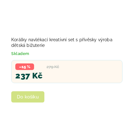
Korálky navlékací kreativní set s přívěsky výroba
dětská bižuterie
Skladem
–15 %
279 Kč
237 Kč
Do košíku