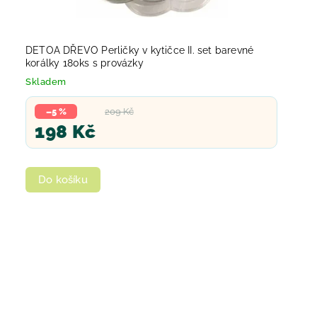
DETOA DŘEVO Perličky v kytičce II. set barevné
korálky 180ks s provázky
Skladem
–5 %
209 Kč
198 Kč
Do košíku