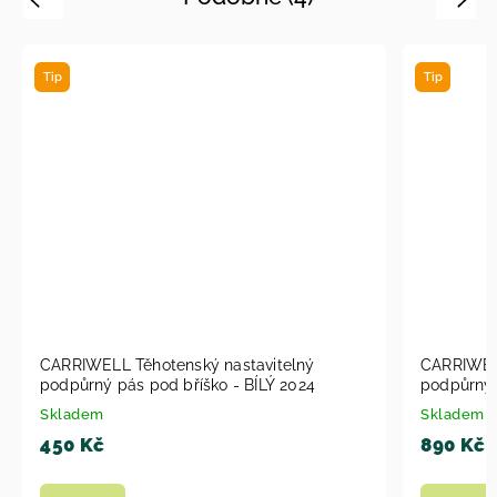
Tip
Tip
CARRIWELL Těhotenský nastavitelný
CARRIWELL
podpůrný pás pod bříško - BÍLÝ 2024
podpůrný 
Skladem
Skladem
450 Kč
890 Kč