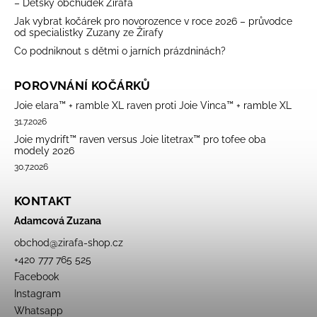
– Dětský obchůdek Žirafa
Jak vybrat kočárek pro novorozence v roce 2026 – průvodce
od specialistky Zuzany ze Žirafy
Co podniknout s dětmi o jarních prázdninách?
POROVNÁNÍ KOČÁRKŮ
Joie elara™ + ramble XL raven proti Joie Vinca™ + ramble XL
31.7.2026
Joie mydrift™ raven versus Joie litetrax™ pro tofee oba
modely 2026
30.7.2026
KONTAKT
Adamcová Zuzana
obchod
@
zirafa-shop.cz
+420 777 765 525
Facebook
Instagram
Whatsapp