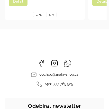
Detail
Detail
L/XL
S/M
Facebook
Instagram
Whatsapp
obchod
@
zirafa-shop.cz
+420 777 765 525
Odebírat newsletter