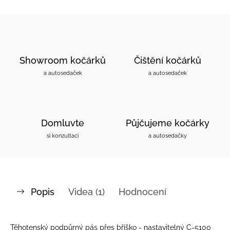
Showroom kočárků
Čištění kočárků
a autosedaček
a autosedaček
Domluvte
Půjčujeme kočárky
si konzultaci
a autosedačky
Popis
Videa (1)
Hodnocení
Těhotenský podpůrný pás přes bříško - nastavitelný C-5100