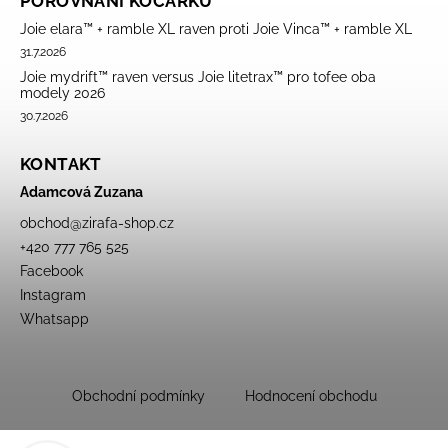
POROVNÁNÍ KOČÁRKŮ
Joie elara™ + ramble XL raven proti Joie Vinca™ + ramble XL
31.7.2026
Joie mydrift™ raven versus Joie litetrax™ pro tofee oba
modely 2026
30.7.2026
KONTAKT
Adamcová Zuzana
obchod
@
zirafa-shop.cz
+420 777 765 525
Facebook
Instagram
Whatsapp
Obchodní podmínky
Hodnocení obchodu