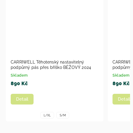
CARRIWELL Těhotenský nastavitelný
CARRIWELL
podpůrný pás přes bříško BÉŽOVÝ 2024
podpůrný 
Skladem
Skladem
890 Kč
890 Kč
Detail
Detail
L/XL
S/M