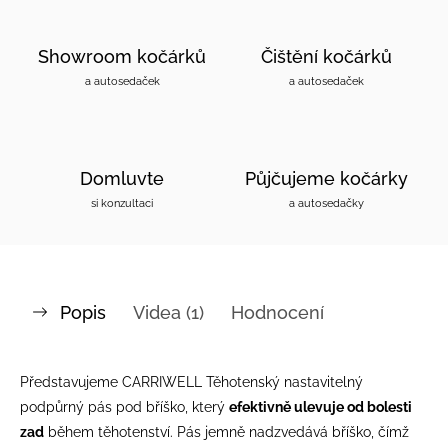
Showroom kočárků
Čištění kočárků
a autosedaček
a autosedaček
Domluvte
Půjčujeme kočárky
si konzultaci
a autosedačky
Popis
Videa (1)
Hodnocení
Představujeme CARRIWELL Těhotenský nastavitelný
podpůrný pás pod bříško, který
efektivně ulevuje od bolesti
zad
během těhotenství. Pás jemně nadzvedává bříško, čímž