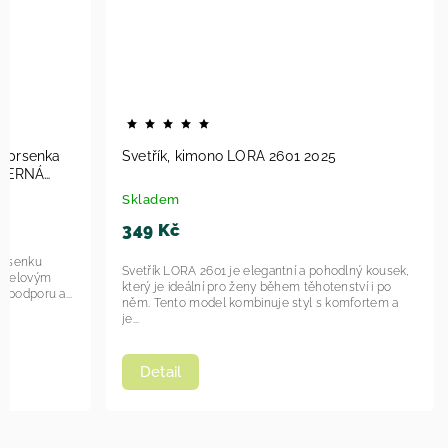
odprsenka
Svetřík, kimono LORA 2601 2025
- ČERNÁ
Skladem
349 Kč
prsenku
Svetřík LORA 2601 je elegantní a pohodlný kousek,
m gelovým
který je ideální pro ženy během těhotenství i po
 podporu a...
něm. Tento model kombinuje styl s komfortem a
je...
Detail
í