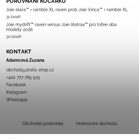
POROVNÁNÍ KOČÁRKŮ
Joie elara™ + ramble XL raven proti Joie Vinca™ + ramble XL
31.7.2026
Joie mydrift™ raven versus Joie litetrax™ pro tofee oba
modely 2026
30.7.2026
KONTAKT
Adamcová Zuzana
obchod
@
zirafa-shop.cz
+420 777 765 525
Facebook
Instagram
Whatsapp
Obchodní podmínky
Hodnocení obchodu