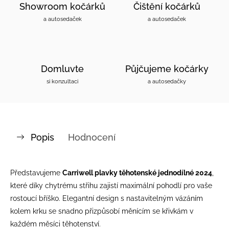
Showroom kočárků
Čištění kočárků
a autosedaček
a autosedaček
Domluvte
Půjčujeme kočárky
si konzultaci
a autosedačky
Popis
Hodnocení
Představujeme
Carriwell plavky těhotenské jednodílné 2024
,
které díky chytrému střihu zajistí maximální pohodlí pro vaše
rostoucí bříško. Elegantní design s nastavitelným vázáním
kolem krku se snadno přizpůsobí měnícím se křivkám v
každém měsíci těhotenství.