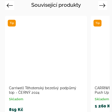
Související produkty
Previous
Next
Tip
Tip
Carriwell Těhotenský bezešvý podpůrný
CARRIWELL
top - ČERNÝ 2024
Push Up s
2024
Skladem
Skladem
1 260 K
819 Kč