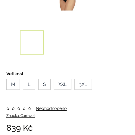
Velikost
M
L
S
XXL
3XL
Neohodnoceno
Značka:
Carriwell
839 Kč