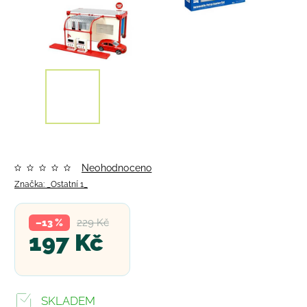
Neohodnoceno
Značka:
_Ostatní 1_
229 Kč
–13 %
197 Kč
SKLADEM