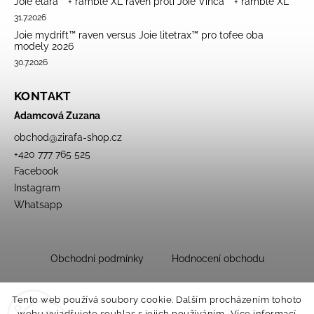
Joie elara™ + ramble XL raven proti Joie Vinca™ + ramble XL
31.7.2026
Joie mydrift™ raven versus Joie litetrax™ pro tofee oba
modely 2026
30.7.2026
KONTAKT
Adamcová Zuzana
obchod
@
zirafa-shop.cz
+420 777 765 525
Facebook
Instagram
Whatsapp
Obchodní podmínky
Hodnocení obchodu
Tento web používá soubory cookie. Dalším procházením tohoto
webu vyjadřujete souhlas s jejich používáním.. Více informací