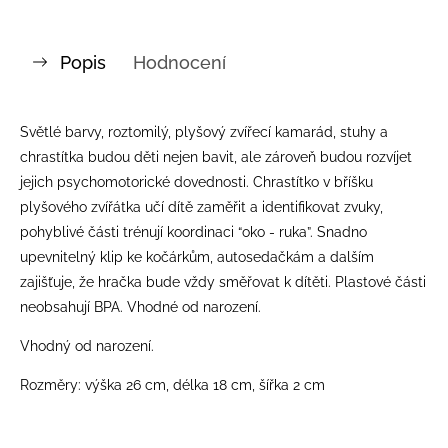
Popis
Hodnocení
Světlé barvy, roztomilý, plyšový zvířecí kamarád, stuhy a
chrastítka budou děti nejen bavit, ale zároveň budou rozvíjet
jejich psychomotorické dovednosti. Chrastítko v bříšku
plyšového zvířátka učí dítě zaměřit a identifikovat zvuky,
pohyblivé části trénují koordinaci “oko - ruka”. Snadno
upevnitelný klip ke kočárkům, autosedačkám a dalším
zajišťuje, že hračka bude vždy směřovat k dítěti. Plastové části
neobsahují BPA. Vhodné od narození.
Vhodný od narození.
Rozměry: výška 26 cm, délka 18 cm, šířka 2 cm