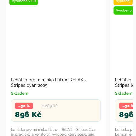
Vyrobeno v ČR
Výprodej
Vyrobeno v
Lehátko pro miminko Patron RELAX -
Lehátko p
Stripes cyan 2025
Stripes l
Skladem
Skladem
–30 %
1 289 Kč
–30 %
896 Kč
896
Lehátko pro miminko Patron RELAX - Stripes Cyan
Lehátko pro
je praktický a komfortní výrobek, který poskytuje
Lemon je ide