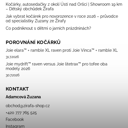
Kočárky, autosedačky z okolí Ústí nad Orlicí | Showroom 19 km
– Dětský obchůdek Žirafa
Jak vybrat kočárek pro novorozence v roce 2026 – průvodce
od specialistky Zuzany ze Žirafy
Co podniknout s dětmi o jarních prázdninách?
POROVNÁNÍ KOČÁRKŮ
Joie elara™ + ramble XL raven proti Joie Vinca™ + ramble XL
31.7.2026
Joie mydrift™ raven versus Joie litetrax™ pro tofee oba
modely 2026
30.7.2026
KONTAKT
Adamcová Zuzana
obchod
@
zirafa-shop.cz
+420 777 765 525
Facebook
Instagram