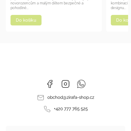
novorozencům a malým dětem bezpečné a
kombinaci b
pohodlné...
designu...
Do košíku
Do koš
Facebook
Instagram
Whatsapp
obchod
@
zirafa-shop.cz
+420 777 765 525