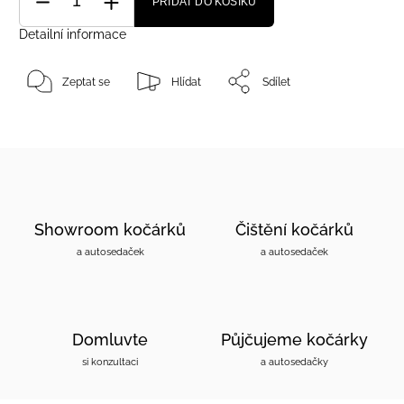
PŘIDAT DO KOŠÍKU
Detailní informace
Zeptat se
Hlídat
Sdílet
Showroom kočárků
Čištění kočárků
a autosedaček
a autosedaček
Domluvte
Půjčujeme kočárky
si konzultaci
a autosedačky