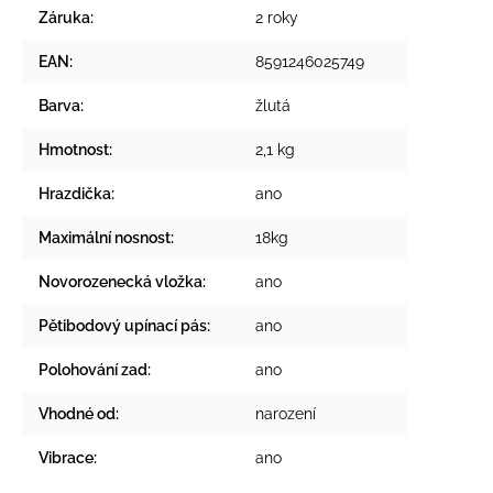
Záruka
:
2 roky
EAN
:
8591246025749
Barva
:
žlutá
Hmotnost
:
2,1 kg
Hrazdička
:
ano
Maximální nosnost
:
18kg
Novorozenecká vložka
:
ano
Pětibodový upínací pás
:
ano
Polohování zad
:
ano
Vhodné od
:
narození
Vibrace
:
ano