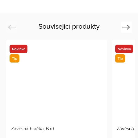
Související produkty
Previous
Next
Novinka
Novinka
Tip
Tip
Závěsná hračka, Bird
Závěsná h