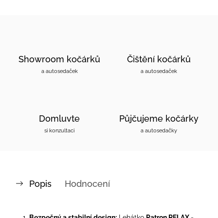
Showroom kočárků
Čištění kočárků
a autosedaček
a autosedaček
Domluvte
Půjčujeme kočárky
si konzultaci
a autosedačky
Popis
Hodnocení
Bezpečný a stabilní design:
Lehátko
Patron RELAX -