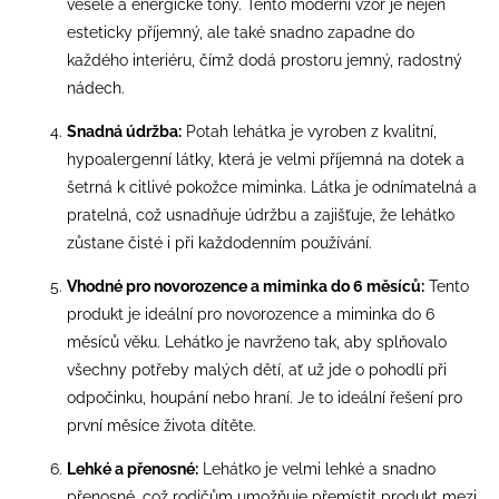
veselé a energické tóny. Tento moderní vzor je nejen
esteticky příjemný, ale také snadno zapadne do
každého interiéru, čímž dodá prostoru jemný, radostný
nádech.
Snadná údržba:
Potah lehátka je vyroben z kvalitní,
hypoalergenní látky, která je velmi příjemná na dotek a
šetrná k citlivé pokožce miminka. Látka je odnímatelná a
pratelná, což usnadňuje údržbu a zajišťuje, že lehátko
zůstane čisté i při každodenním používání.
Vhodné pro novorozence a miminka do 6 měsíců:
Tento
produkt je ideální pro novorozence a miminka do 6
měsíců věku. Lehátko je navrženo tak, aby splňovalo
všechny potřeby malých dětí, ať už jde o pohodlí při
odpočinku, houpání nebo hraní. Je to ideální řešení pro
první měsíce života dítěte.
Lehké a přenosné:
Lehátko je velmi lehké a snadno
přenosné, což rodičům umožňuje přemístit produkt mezi