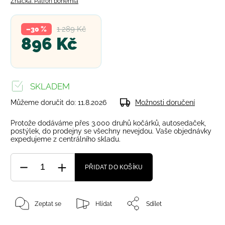
Značka:
Patron bohemia
1 289 Kč
–30 %
896 Kč
SKLADEM
Můžeme doručit do:
11.8.2026
Možnosti doručení
Protože dodáváme přes 3.000 druhů kočárků, autosedaček,
postýlek, do prodejny se všechny nevejdou. Vaše objednávky
expedujeme z centrálního skladu.
PŘIDAT DO KOŠÍKU
Zeptat se
Hlídat
Sdílet