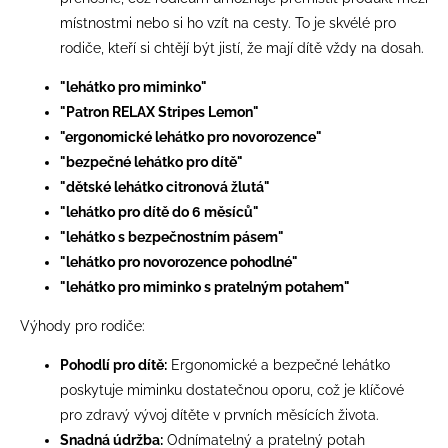
místnostmi nebo si ho vzít na cesty. To je skvélé pro
rodiče, kteří si chtějí být jistí, že mají dítě vždy na dosah.
"lehátko pro miminko"
"Patron RELAX Stripes Lemon"
"ergonomické lehátko pro novorozence"
"bezpečné lehátko pro dítě"
"dětské lehátko citronová žlutá"
"lehátko pro dítě do 6 měsíců"
"lehátko s bezpečnostním pásem"
"lehátko pro novorozence pohodlné"
"lehátko pro miminko s pratelným potahem"
Výhody pro rodiče:
Pohodlí pro dítě:
Ergonomické a bezpečné lehátko
poskytuje miminku dostatečnou oporu, což je klíčové
pro zdravý vývoj dítěte v prvních měsících života.
Snadná údržba:
Odnímatelný a pratelný potah