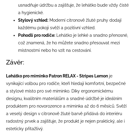
usnadňuje údržbu a zajišťuje, že lehátko bude vždy čisté
a hygienické.
Stylový vzhled:
Moderní citronově žluté pruhy dodají
každému pokoji svěží a pozitivní vzhled.
Pohodlí pro rodiče:
Lehátko je lehké a snadno přenosné,
což znamená, že ho můžete snadno přesouvat mezi
místnostmi nebo ho vzít na cestování.
Závěr:
Lehátko pro miminko Patron RELAX - Stripes Lemon
je
vynikající volbou pro rodiče, kteří hledají komfortní, bezpečné
a stylové místo pro své miminko. Díky ergonomickému
designu, kvalitním materiálům a snadné údržbě je ideálním
produktem pro novorozence a miminka až do 6 měsíců. Svěží
a veselý design v citronově žluté barvě přidává do interiéru
radostný prvek a zajišťuje, že produkt je nejen praktický, ale i
esteticky přitažlivý.