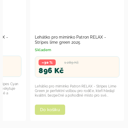
AX -
Lehátko pro miminko Patron RELAX -
Stripes lime green 2025
Skladem
–30 %
1 289 Kč
896 Kč
tripes Cyan
Lehátko pro miminko Patron RELAX - Stripes Lime
 poskytuje
Green je perfektní volbou pro rodiče, kteří hledají
čné a
kvalitní, bezpečné a pohodlné místo pro své...
Do košíku