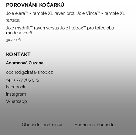
POROVNÁNÍ KOČÁRKŮ
Joie elara™ + ramble XL raven proti Joie Vinca™ + ramble XL
31.7.2026
Joie mydrift™ raven versus Joie litetrax™ pro tofee oba
modely 2026
30.7.2026
KONTAKT
Adamcová Zuzana
obchod
@
zirafa-shop.cz
+420 777 765 525
Facebook
Instagram
Whatsapp
Obchodní podmínky
Hodnocení obchodu