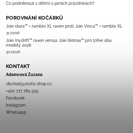
Co podniknout s dětmi o jarních prázdninách?
POROVNÁNÍ KOČÁRKŮ
Joie elara™ + ramble XL raven proti Joie Vinca™ + ramble XL
31.7.2026
Joie mydrift™ raven versus Joie litetrax™ pro tofee oba
modely 2026
30.7.2026
KONTAKT
Adamcová Zuzana
obchod
@
zirafa-shop.cz
+420 777 765 525
Facebook
Instagram
Whatsapp