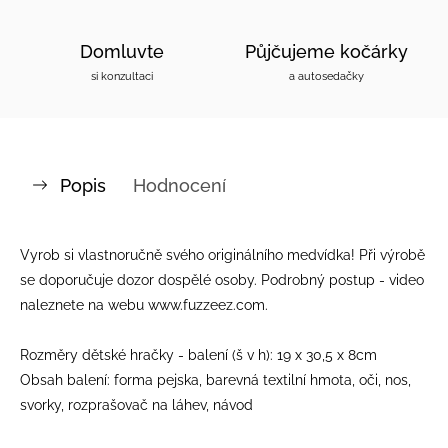
Domluvte
Půjčujeme kočárky
si konzultaci
a autosedačky
Popis
Hodnocení
Vyrob si vlastnoručně svého originálního medvídka! Při výrobě
se doporučuje dozor dospělé osoby. Podrobný postup - video
naleznete na webu www.fuzzeez.com.
Rozměry dětské hračky - balení (š v h): 19 x 30,5 x 8cm
Obsah balení: forma pejska, barevná textilní hmota, oči, nos,
svorky, rozprašovač na láhev, návod