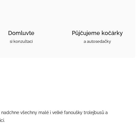
Domluvte
Půjčujeme kočárky
si konzultaci
a autosedačky
rá nadchne všechny malé i velké fanoušky trolejbusů a
ci.