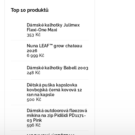
Top 10 produktů
Dámské kalhotky Julimex
Flexi-One Maxi
353 Kč
Nuna LEAF™ grow chateau
2026
6 999 Kč
Dámské kalhotky Babell 2003
248 Kč
Dětská puška kapslovka
kovbojská černá kovová 12
ran na kapsle
500 Kč
Dámská outdoorová fleezová
mikina na zip Pidilidi PD1171-
03 Pink
596 Kč