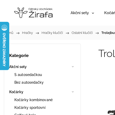
Akční sety
Kočár
Domů
/
Hračky
/
Hračky klučičí
/
Ostatní klučičí
/
Trolejbu
Tro
Kategorie
Akční sety
S autosedačkou
Bez autosedačky
Kočárky
Kočárky kombinované
Kočárky sportovní