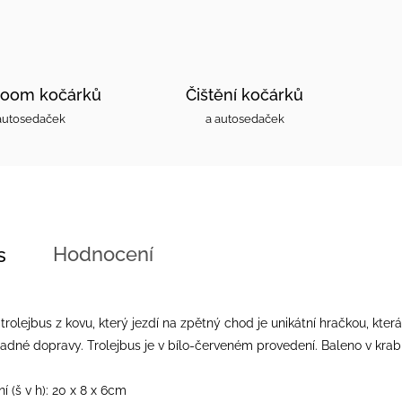
oom kočárků
Čištění kočárků
autosedaček
a autosedaček
Hodnocení
s
trolejbus z kovu, který jezdí na zpětný chod je unikátní hračkou, kte
dné dopravy. Trolejbus je v bílo-červeném provedení. Baleno v krabi
 (š v h): 20 x 8 x 6cm