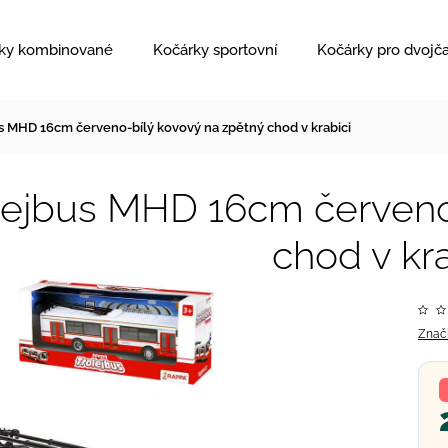
ky kombinované
Kočárky sportovní
Kočárky pro dvojč
s MHD 16cm červeno-bílý kovový na zpětný chod v krabici
lejbus MHD 16cm červeno
chod v kra
Znač