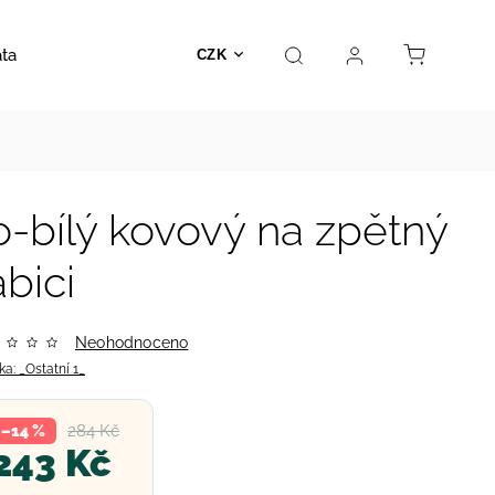
ata
Autosedačky
Hračky
Prodejna
Kontakt
CZK
-bílý kovový na zpětný
bici
Neohodnoceno
ka:
_Ostatní 1_
284 Kč
–14 %
243 Kč