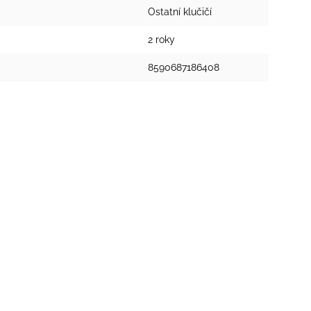
Ostatní klučičí
2 roky
8590687186408