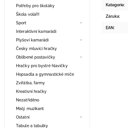
Kategorie
:
Potřeby pro školáky
Škola volá!!!
Záruka
:
Sport
EAN
:
Interaktivní kamarádi
Plyšoví kamarádi
Česky mluvící hračky
Oblíbené postavičky
Hračky pro bystré hlavičky
Hopsadla a gymnastické míče
Zvířátka, farmy
Kreativní hračky
Nezatříděno
Malý muzikant
Ostatní
Tabule a tabulky