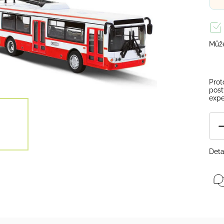
Může
Prot
post
expe
Deta