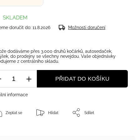
SKLADEM
me doručit do:
11.8.2026
Možnosti doručení
ože dodáváme přes 3.000 druhů kočárků, autosedaček,
ýlek, do prodejny se všechny nevejdou. Vaše objednávky
dujeme z centrálního skladu.
PŘIDAT DO KOŠÍKU
ilní informace
Zeptat se
Hlídat
Sdílet