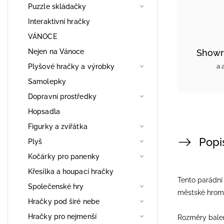
Puzzle skládačky
Interaktivní hračky
VÁNOCE
Nejen na Vánoce
Showr
Plyšové hračky a výrobky
a 
Samolepky
Dopravní prostředky
Hopsadla
Figurky a zvířátka
Popi
Plyš
Kočárky pro panenky
Křesílka a houpací hračky
Tento parádní 
Společenské hry
městské hroma
Hračky pod širé nebe
Hračky pro nejmenší
Rozměry balení