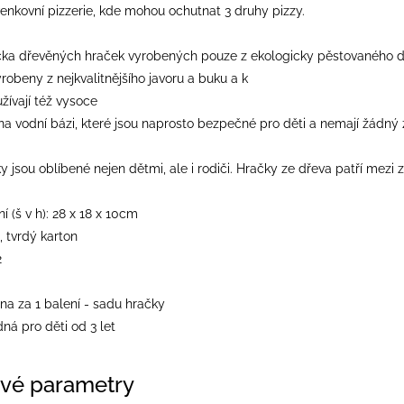
enkovní pizzerie, kde mohou ochutnat 3 druhy pizzy.
čka dřevěných hraček vyrobených pouze z ekologicky pěstovaného d
robeny z nejkvalitnějšího javoru a buku a k
žívají též vysoce
 na vodní bázi, které jsou naprosto bezpečné pro děti a nemají žádný 
 jsou oblíbené nejen dětmi, ale i rodiči. Hračky ze dřeva patří mezi
 (š v h): 28 x 18 x 10cm
, tvrdý karton
2
na za 1 balení - sadu hračky
ná pro děti od 3 let
vé parametry