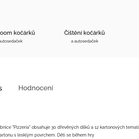
oom kočárků
Čištění kočárků
autosedaček
a autosedaček
Hodnocení
s
bnice "Pizzeria" obsahuje 30 dřevěných dílků a 12 kartonových temat
kartonu s lesklým povrchem. Děti se během hry