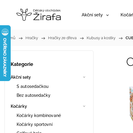
Akční sety
Kočár
Domů
/
Hračky
/
Hračky ze dřeva
/
Kubusy a kostky
/
CUB
C
Kategorie
Akční sety
S autosedačkou
Bez autosedačky
Kočárky
Kočárky kombinované
Kočárky sportovní