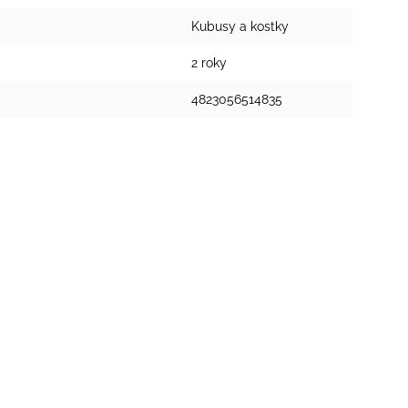
Kubusy a kostky
2 roky
4823056514835