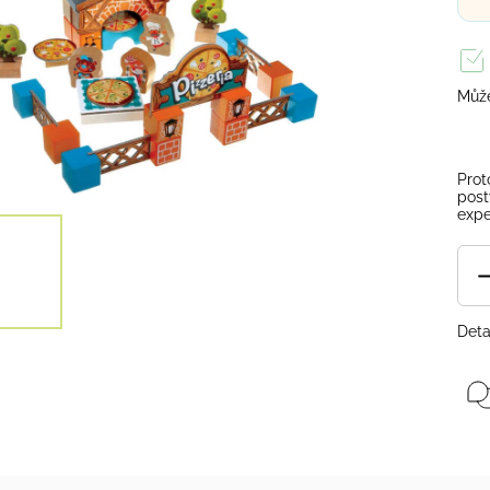
Může
Prot
post
expe
Deta