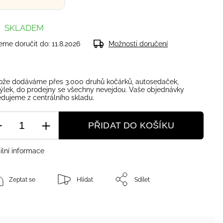
SKLADEM
me doručit do:
11.8.2026
Možnosti doručení
ože dodáváme přes 3.000 druhů kočárků, autosedaček,
ýlek, do prodejny se všechny nevejdou. Vaše objednávky
dujeme z centrálního skladu.
PŘIDAT DO KOŠÍKU
ilní informace
Zeptat se
Hlídat
Sdílet