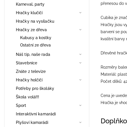
přenesou do v
Karneval, party
Hračky klučičí
Cubika je zna
Hračky na vysílačku
Hračky jsou vy
Hračky ze dřeva
barvení se pou
Kubusy a kostky
kvalitní barvy
Ostatní ze dřeva
Dřevěné hračky
Náš tip, naše rada
Stavebnice
Rozměry balení
Znáte z televize
Materiál: plast
Hračky holčičí
Počet dílků: 4
Potřeby pro školáky
Cena je uvede
Škola volá!!!
Hračka je vhod
Sport
Interaktivní kamarádi
Doplňko
Plyšoví kamarádi