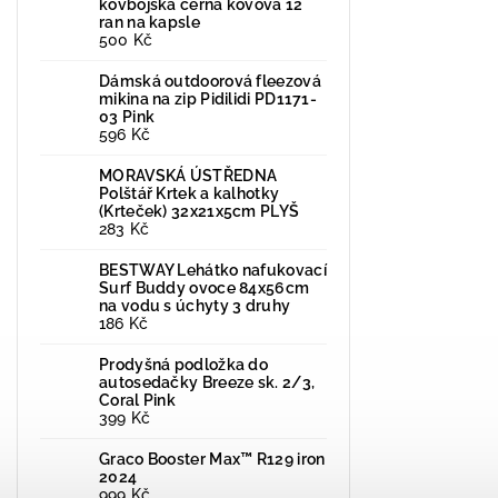
kovbojská černá kovová 12
ran na kapsle
500 Kč
Dámská outdoorová fleezová
mikina na zip Pidilidi PD1171-
03 Pink
596 Kč
MORAVSKÁ ÚSTŘEDNA
Polštář Krtek a kalhotky
(Krteček) 32x21x5cm PLYŠ
283 Kč
BESTWAY Lehátko nafukovací
Surf Buddy ovoce 84x56cm
na vodu s úchyty 3 druhy
186 Kč
Prodyšná podložka do
autosedačky Breeze sk. 2/3,
Coral Pink
399 Kč
Graco Booster Max™ R129 iron
2024
999 Kč