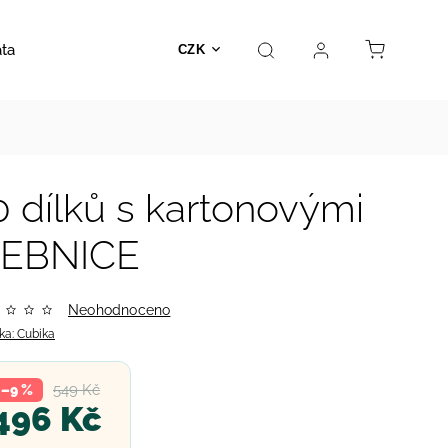
ata
Autosedačky
Hračky
Prodejna
Kontakt
CZK
 dílků s kartonovými
VEBNICE
Neohodnoceno
ka:
Cubika
549 Kč
–9 %
496 Kč