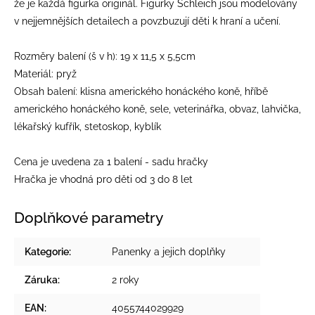
že je každá figurka originál. Figurky Schleich jsou modelovány
v nejjemnějších detailech a povzbuzují děti k hraní a učení.
Rozměry balení (š v h): 19 x 11,5 x 5,5cm
Materiál: pryž
Obsah balení: klisna amerického honáckého koně, hříbě
amerického honáckého koně, sele, veterinářka, obvaz, lahvička,
lékařský kufřík, stetoskop, kyblík
Cena je uvedena za 1 balení - sadu hračky
Hračka je vhodná pro děti od 3 do 8 let
Doplňkové parametry
Kategorie
:
Panenky a jejich doplňky
Záruka
:
2 roky
EAN
:
4055744029929