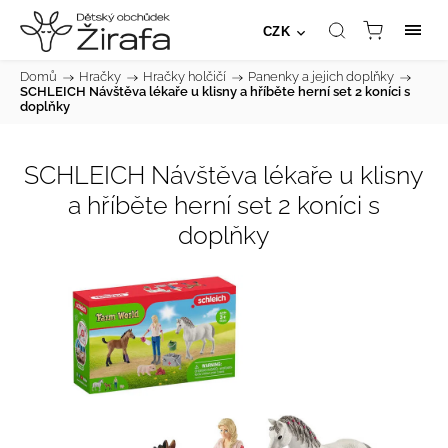
CZK
Domů
/
Hračky
/
Hračky holčičí
/
Panenky a jejich doplňky
/
SCHLEICH Návštěva lékaře u klisny a hříběte herní set 2 koníci s
doplňky
SCHLEICH Návštěva lékaře u klisny
a hříběte herní set 2 koníci s
doplňky