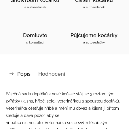
Showroom kočárků
Čištění kočárků
a autosedaček
a autosedaček
Domluvte
Půjčujeme kočárky
si konzultaci
a autosedačky
Popis
Hodnocení
Báječná sada doplňků k nové koňské stáji se 3 roztomilými
zvířátky (klisna, hříbě, sele), veterinářkou a spoustou doplňků.
Veterinářka ošetřuje hříbě a mění mu obvaz a klisna ji přitom
sleduje a dává pozor, aby se
hříbátku nic nestalo. Veterinářka se se svým lékařským