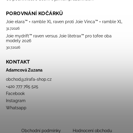
POROVNÁNÍ KOČÁRKŮ
Joie elara™ + ramble XL raven proti Joie Vinca™ + ramble XL
31.7.2026
Joie mydrift™ raven versus Joie litetrax™ pro tofee oba
modely 2026
30.7.2026
KONTAKT
Adamcová Zuzana
obchod
@
zirafa-shop.cz
+420 777 765 525
Facebook
Instagram
Whatsapp
Obchodní podmínky
Hodnocení obchodu