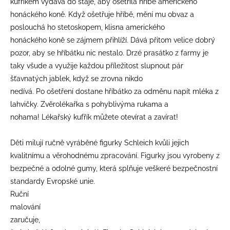
kufříkem vydává do stáje, aby ošetřila hříbě amerického
honáckého koně. Když ošetřuje hříbě, mění mu obvaz a
poslouchá ho stetoskopem, klisna amerického
honáckého koně se zájmem přihlíží. Dává přitom velice dobrý
pozor, aby se hříbátku nic nestalo. Drzé prasátko z farmy je
taky všude a využije každou příležitost slupnout pár
šťavnatých jablek, když se zrovna nikdo
nedívá. Po ošetření dostane hříbátko za odměnu napít mléka z
lahvičky. Zvěrolékařka s pohyblivýma rukama a
nohama! Lékařský kufřík můžete otevírat a zavírat!
Děti milují ručně vyráběné figurky Schleich kvůli jejich
kvalitnímu a věrohodnému zpracování. Figurky jsou vyrobeny z
bezpečné a odolné gumy, která splňuje veškeré bezpečnostní
standardy Evropské unie.
Ruční
malování
zaručuje,