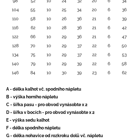
98
52
10
24
32
20
6
34
104
55
10
25
34
20
6
36
110
58
10
26
36
21
6
39
116
62
10
28
36
21
6
42
122
66
10
29
36
21
6
47
128
70
10
29
37
22
6
50
134
75
10
29
37
22
6
53
140
79
10
29
39
22
6
58
146
84
10
30
39
23
6
62
A - délka kalhot vč. spodního nápletu
B - výška horního nápletu
C - šířka pasu - pro obvod vynásobte x 2
D - šířka v bocích - pro obvod vynásobte x 2
E - výška sedu kalhot
F - délka spodního nápletu
G - délka nohavice od rozkroku dolů vč. nápletu