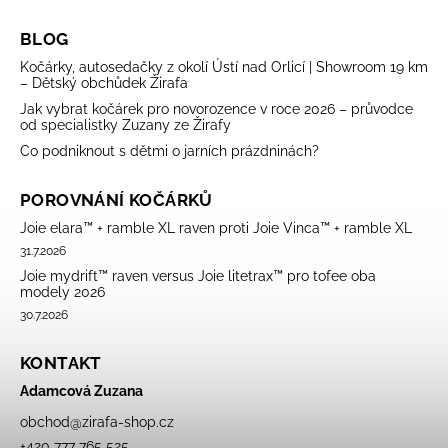
BLOG
Kočárky, autosedačky z okolí Ústí nad Orlicí | Showroom 19 km
– Dětský obchůdek Žirafa
Jak vybrat kočárek pro novorozence v roce 2026 – průvodce
od specialistky Zuzany ze Žirafy
Co podniknout s dětmi o jarních prázdninách?
POROVNÁNÍ KOČÁRKŮ
Joie elara™ + ramble XL raven proti Joie Vinca™ + ramble XL
31.7.2026
Joie mydrift™ raven versus Joie litetrax™ pro tofee oba
modely 2026
30.7.2026
KONTAKT
Adamcová Zuzana
obchod
@
zirafa-shop.cz
+420 777 765 525