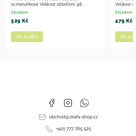
Velikost oblečení: 86
Veliko
Skladem
Sklad
479 Kč
639 
Do košíku
Do 
Facebook
Instagram
Whatsapp
obchod
@
zirafa-shop.cz
+420 777 765 525