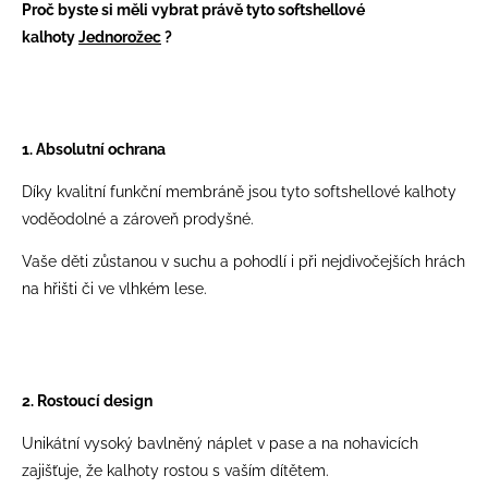
Proč byste si měli vybrat právě tyto softshellové
kalhoty
Jednorožec
?
1. Absolutní ochrana
Díky kvalitní funkční membráně jsou tyto softshellové kalhoty
voděodolné a zároveň prodyšné.
Vaše děti zůstanou v suchu a pohodlí i při nejdivočejších hrách
na hřišti či ve vlhkém lese.
2. Rostoucí design
Unikátní vysoký bavlněný náplet v pase a na nohavicích
zajišťuje, že kalhoty rostou s vaším dítětem.