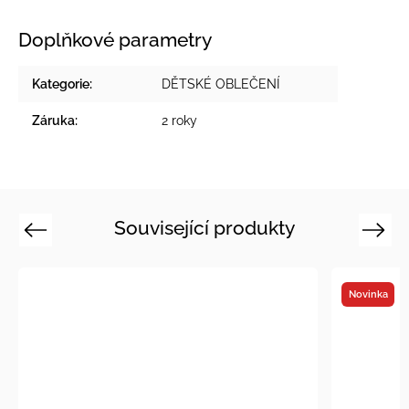
Doplňkové parametry
Kategorie
:
DĚTSKÉ OBLEČENÍ
Záruka
:
2 roky
Související produkty
Previous
Next
Novinka
Novinka
Vyrobeno v
Vystaveno 