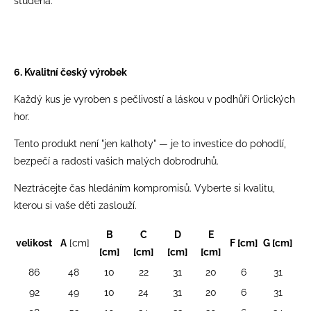
studena.
6. Kvalitní český výrobek
Každý kus je vyroben s pečlivostí a láskou v podhůří Orlických
hor.
Tento produkt není "jen kalhoty" — je to investice do pohodlí,
bezpečí a radosti vašich malých dobrodruhů.
Neztrácejte čas hledáním kompromisů. Vyberte si kvalitu,
kterou si vaše děti zaslouží.
B
C
D
E
velikost
A
[cm]
F [cm]
G [cm]
[cm]
[cm]
[cm]
[cm]
86
48
10
22
31
20
6
31
92
49
10
24
31
20
6
31