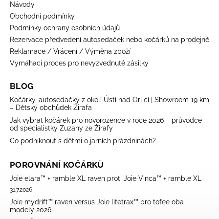
Návody
Obchodní podmínky
Podmínky ochrany osobních údajů
Rezervace předvedení autosedaček nebo kočárků na prodejně
Reklamace / Vrácení / Výměna zboží
Vymáhací proces pro nevyzvednuté zásilky
BLOG
Kočárky, autosedačky z okolí Ústí nad Orlicí | Showroom 19 km
– Dětský obchůdek Žirafa
Jak vybrat kočárek pro novorozence v roce 2026 – průvodce
od specialistky Zuzany ze Žirafy
Co podniknout s dětmi o jarních prázdninách?
POROVNÁNÍ KOČÁRKŮ
Joie elara™ + ramble XL raven proti Joie Vinca™ + ramble XL
31.7.2026
Joie mydrift™ raven versus Joie litetrax™ pro tofee oba
modely 2026