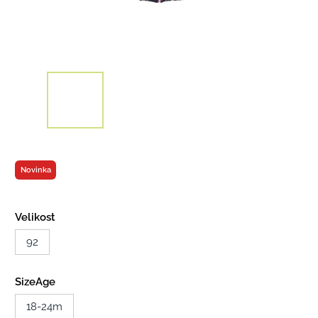
Novinka
Velikost
92
SizeAge
18-24m