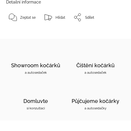
Detailní informace
Zeptat se
Hlídat
Sdílet
Showroom kočárků
Čištění kočárků
a autosedaček
a autosedaček
Domluvte
Půjčujeme kočárky
si konzultaci
a autosedačky