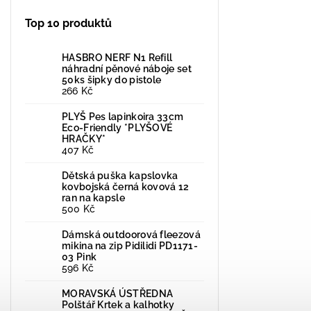
Top 10 produktů
HASBRO NERF N1 Refill
náhradní pěnové náboje set
50ks šipky do pistole
266 Kč
PLYŠ Pes lapinkoira 33cm
Eco-Friendly *PLYŠOVÉ
HRAČKY*
407 Kč
Dětská puška kapslovka
kovbojská černá kovová 12
ran na kapsle
500 Kč
Dámská outdoorová fleezová
mikina na zip Pidilidi PD1171-
03 Pink
596 Kč
MORAVSKÁ ÚSTŘEDNA
Polštář Krtek a kalhotky