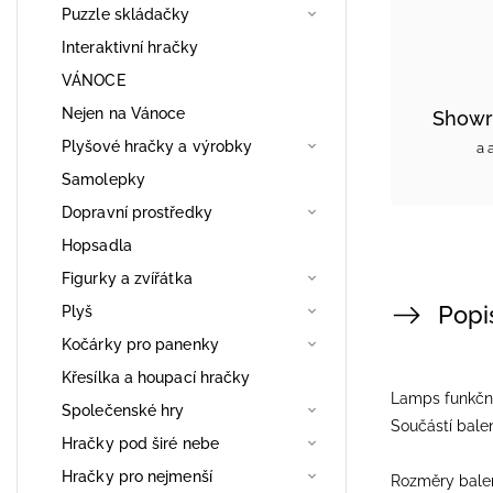
Puzzle skládačky
Interaktivní hračky
VÁNOCE
Nejen na Vánoce
Showr
Plyšové hračky a výrobky
a 
Samolepky
Dopravní prostředky
Hopsadla
Figurky a zvířátka
Popi
Plyš
Kočárky pro panenky
Křesílka a houpací hračky
Lamps funkční
Společenské hry
Součástí balen
Hračky pod širé nebe
Hračky pro nejmenší
Rozměry balení