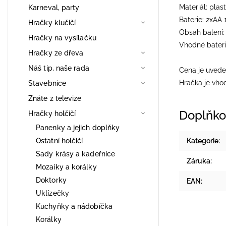
Materiál: plast
Karneval, party
Baterie: 2xAA 
Hračky klučičí
Obsah balení:
Hračky na vysílačku
Vhodné bater
Hračky ze dřeva
Náš tip, naše rada
Cena je uvede
Hračka je vhod
Stavebnice
Znáte z televize
Doplňko
Hračky holčičí
Panenky a jejich doplňky
Ostatní holčičí
Kategorie
:
Sady krásy a kadeřnice
Záruka
:
Mozaiky a korálky
Doktorky
EAN
:
Uklízečky
Kuchyňky a nádobíčka
Korálky