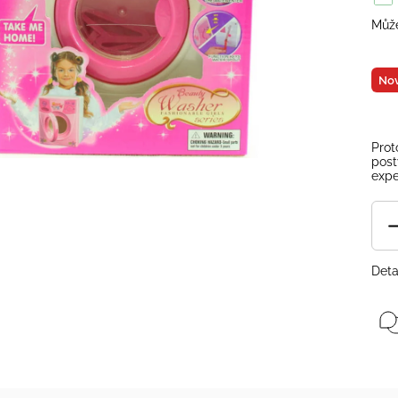
Může
Nov
Prot
post
expe
Deta