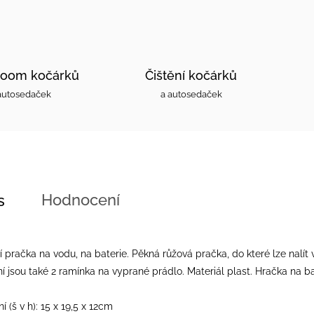
oom kočárků
Čištění kočárků
autosedaček
a autosedaček
Hodnocení
s
 pračka na vodu, na baterie. Pěkná růžová pračka, do které lze nal
í jsou také 2 ramínka na vyprané prádlo. Materiál plast. Hračka na ba
 (š v h): 15 x 19,5 x 12cm