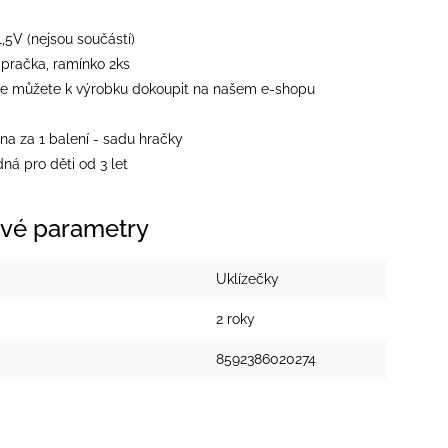
1,5V (nejsou součástí)
 pračka, ramínko 2ks
ie můžete k výrobku dokoupit na našem e-shopu
na za 1 balení - sadu hračky
ná pro děti od 3 let
vé parametry
Uklízečky
2 roky
8592386020274