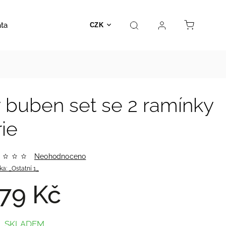
ata
Autosedačky
Hračky
Prodejna
Kontakt
CZK
 buben set se 2 ramínky
ie
Neohodnoceno
ka:
_Ostatní 1_
79 Kč
SKLADEM