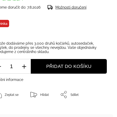
me doručit do:
7.8.2026
Možnosti doručení
inka
ože dodáváme přes 3.000 druhů kočárků, autosedaček,
ýlek, do prodejny se všechny nevejdou. Vaše objednávky
dujeme z centrálního skladu.
PŘIDAT DO KOŠÍKU
ilní informace
Zeptat se
Hlídat
Sdílet