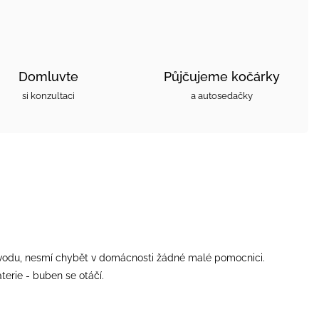
Domluvte
Půjčujeme kočárky
si konzultaci
a autosedačky
ít vodu, nesmí chybět v domácnosti žádné malé pomocnici.
terie - buben se otáčí.