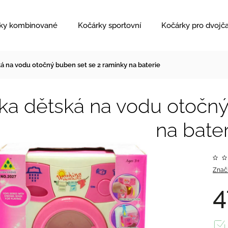
ky kombinované
Kočárky sportovní
Kočárky pro dvojč
á na vodu otočný buben set se 2 ramínky na baterie
ka dětská na vodu otočný
na bater
Znač
4