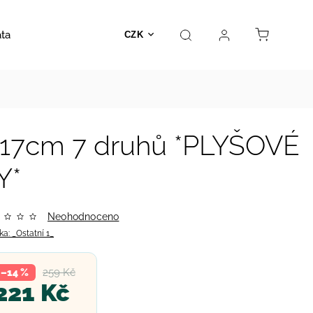
ata
Autosedačky
Hračky
Prodejna
Kontakt
CZK
m 17cm 7 druhů *PLYŠOVÉ
Y*
Neohodnoceno
ka:
_Ostatní 1_
259 Kč
–14 %
221 Kč