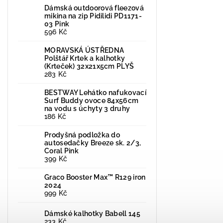
Dámská outdoorová fleezová
mikina na zip Pidilidi PD1171-
03 Pink
596 Kč
MORAVSKÁ ÚSTŘEDNA
Polštář Krtek a kalhotky
(Krteček) 32x21x5cm PLYŠ
283 Kč
BESTWAY Lehátko nafukovací
Surf Buddy ovoce 84x56cm
na vodu s úchyty 3 druhy
186 Kč
Prodyšná podložka do
autosedačky Breeze sk. 2/3,
Coral Pink
399 Kč
Graco Booster Max™ R129 iron
2024
999 Kč
Dámské kalhotky Babell 145
233 Kč