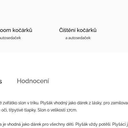
oom kočárků
Čištění kočárků
autosedaček
a autosedaček
Hodnocení
s
 zvířátko slon v triku. Plyšák vhodný jako dárek z lásky, pro zamilova
oči, třpytivé tlapky. Slon o velikosti 17cm.
a je vhodná jako dárek pro všechny děti. Plyšák vždy potěší. Plyšác