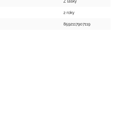
Z lásky
2 roky
8592117907119