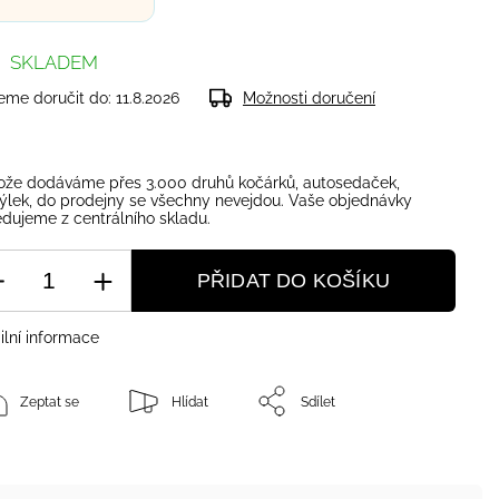
SKLADEM
me doručit do:
11.8.2026
Možnosti doručení
ože dodáváme přes 3.000 druhů kočárků, autosedaček,
ýlek, do prodejny se všechny nevejdou. Vaše objednávky
dujeme z centrálního skladu.
PŘIDAT DO KOŠÍKU
ilní informace
Zeptat se
Hlídat
Sdílet