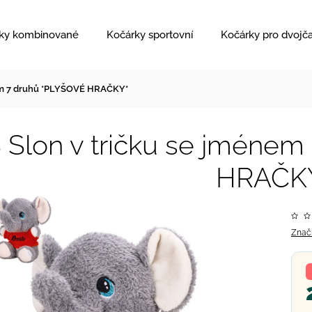
ky kombinované
Kočárky sportovní
Kočárky pro dvojč
7cm 7 druhů *PLYŠOVÉ HRAČKY*
 Slon v tričku se jméne
HRAČK
Znač