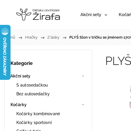
Akční sety
Kočár
Domů
/
Hračky
/
Z lásky
/
PLYŠ Slon v tričku se jménem 1
PLYŠ
Kategorie
Akční sety
S autosedačkou
Bez autosedačky
Kočárky
Kočárky kombinované
Kočárky sportovní