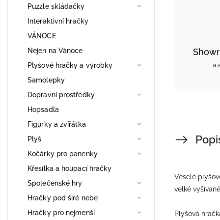
Puzzle skládačky
Interaktivní hračky
VÁNOCE
Nejen na Vánoce
Showr
Plyšové hračky a výrobky
a 
Samolepky
Dopravní prostředky
Hopsadla
Figurky a zvířátka
Popi
Plyš
Kočárky pro panenky
Křesílka a houpací hračky
Veselé plyšové
Společenské hry
velké vyšívané 
Hračky pod širé nebe
Hračky pro nejmenší
Plyšová hračk