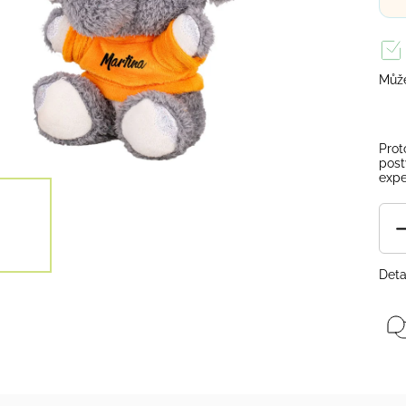
Může
Prot
post
expe
Deta