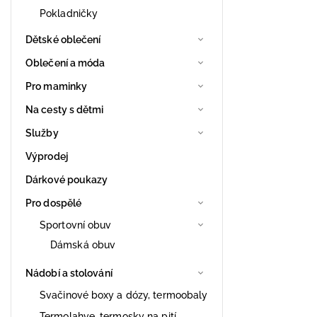
Pokladničky
Dětské oblečení
Oblečení a móda
Pro maminky
Na cesty s dětmi
Služby
Výprodej
Dárkové poukazy
Pro dospělé
Sportovní obuv
Dámská obuv
Nádobí a stolování
Svačinové boxy a dózy, termoobaly
Termolahve, termosky na pití