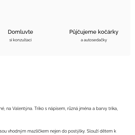
Domluvte
Půjčujeme kočárky
si konzultaci
a autosedačky
né, na Valentýna. Triko s nápisem, různá jména a barvy trika,
i jsou vhodným mazlíčkem nejen do postýlky. Slouží dětem k