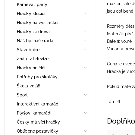
mazlení, ale d
Karneval, party
jsou oblíbené 
Hračky klučičí
Hračky na vysílačku
Rozměry dětsk
Hračky ze dřeva
Materiál: plyš
Náš tip, naše rada
Balení: volně
Varianty prove
Stavebnice
Znáte z televize
Cena je uvede
Hračky holčičí
Hračka je vho
Potřeby pro školáky
Škola volá!!!
Pokud máte zá
Sport
-dm26-
Interaktivní kamarádi
Plyšoví kamarádi
Doplňko
Česky mluvící hračky
Oblíbené postavičky