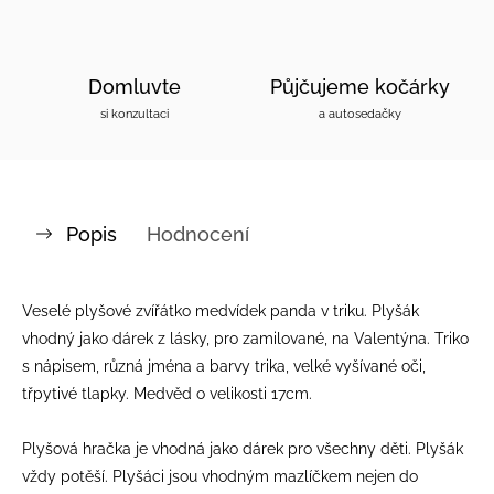
Domluvte
Půjčujeme kočárky
si konzultaci
a autosedačky
Popis
Hodnocení
Veselé plyšové zvířátko medvídek panda v triku. Plyšák
vhodný jako dárek z lásky, pro zamilované, na Valentýna. Triko
s nápisem, různá jména a barvy trika, velké vyšívané oči,
třpytivé tlapky. Medvěd o velikosti 17cm.
Plyšová hračka je vhodná jako dárek pro všechny děti. Plyšák
vždy potěší. Plyšáci jsou vhodným mazlíčkem nejen do