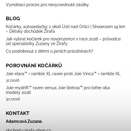
Vymáhací proces pro nevyzvednuté zásilky
BLOG
Kočárky, autosedačky z okolí Ústí nad Orlicí | Showroom 19 km
– Dětský obchůdek Žirafa
Jak vybrat kočárek pro novorozence v roce 2026 – průvodce
od specialistky Zuzany ze Žirafy
Co podniknout s dětmi o jarních prázdninách?
POROVNÁNÍ KOČÁRKŮ
Joie elara™ + ramble XL raven proti Joie Vinca™ + ramble XL
31.7.2026
Joie mydrift™ raven versus Joie litetrax™ pro tofee oba
modely 2026
30.7.2026
KONTAKT
Adamcová Zuzana
obchod
@
zirafa-shop.cz