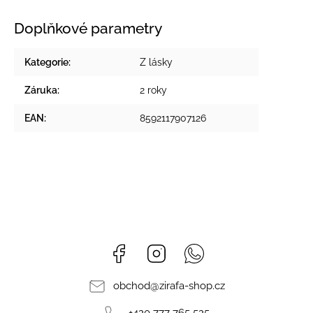
Doplňkové parametry
Kategorie
:
Z lásky
Záruka
:
2 roky
EAN
:
8592117907126
Facebook
Instagram
Whatsapp
obchod
@
zirafa-shop.cz
+420 777 765 525