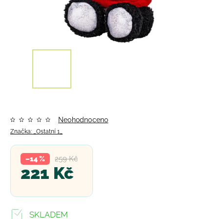
Neohodnoceno
Značka:
_Ostatní 1_
259 Kč
–14 %
221 Kč
SKLADEM