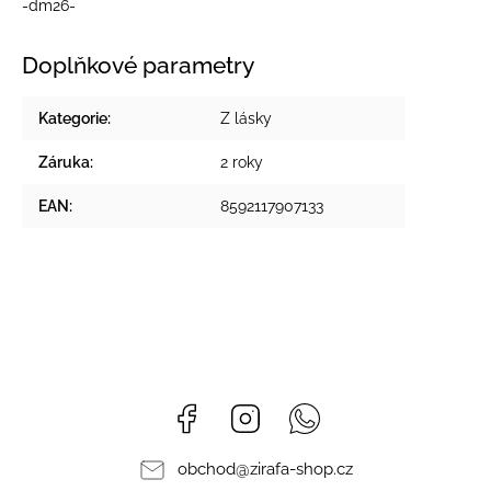
-dm26-
Doplňkové parametry
Kategorie
:
Z lásky
Záruka
:
2 roky
EAN
:
8592117907133
Facebook
Instagram
Whatsapp
obchod
@
zirafa-shop.cz