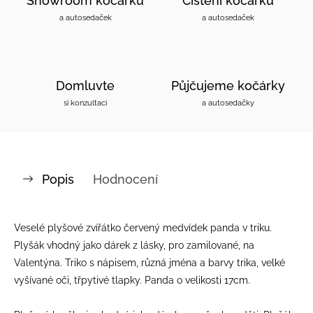
Showroom kočárků
Čištění kočárků
a autosedaček
a autosedaček
Domluvte
Půjčujeme kočárky
si konzultaci
a autosedačky
Popis
Hodnocení
Veselé plyšové zvířátko červený medvídek panda v triku.
Plyšák vhodný jako dárek z lásky, pro zamilované, na
Valentýna. Triko s nápisem, různá jména a barvy trika, velké
vyšívané oči, třpytivé tlapky. Panda o velikosti 17cm.