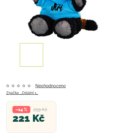
Neohodnoceno
Značka:
_Ostatní 1_
259 Kč
–14 %
221 Kč