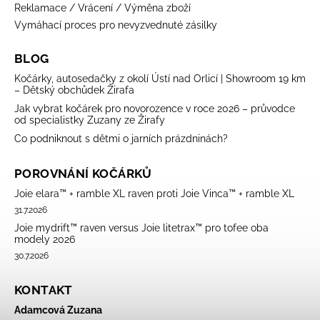
Reklamace / Vrácení / Výměna zboží
Vymáhací proces pro nevyzvednuté zásilky
BLOG
Kočárky, autosedačky z okolí Ústí nad Orlicí | Showroom 19 km
– Dětský obchůdek Žirafa
Jak vybrat kočárek pro novorozence v roce 2026 – průvodce
od specialistky Zuzany ze Žirafy
Co podniknout s dětmi o jarních prázdninách?
POROVNÁNÍ KOČÁRKŮ
Joie elara™ + ramble XL raven proti Joie Vinca™ + ramble XL
31.7.2026
Joie mydrift™ raven versus Joie litetrax™ pro tofee oba
modely 2026
30.7.2026
KONTAKT
Adamcová Zuzana