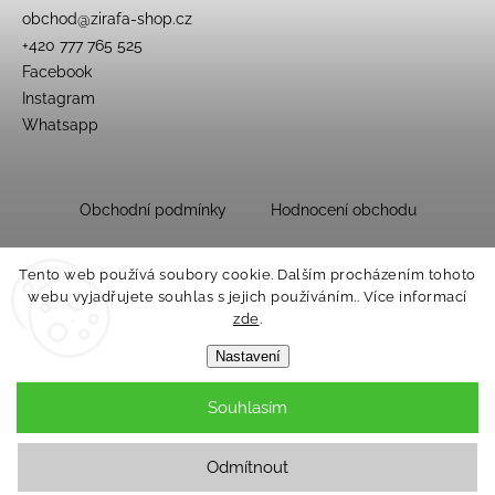
obchod
@
zirafa-shop.cz
+420 777 765 525
Facebook
Instagram
Whatsapp
Obchodní podmínky
Hodnocení obchodu
Tento web používá soubory cookie. Dalším procházením tohoto
webu vyjadřujete souhlas s jejich používáním.. Více informací
zde
.
Nastavení
Souhlasím
Copyright 2026
Dětský obchůdek Žirafa
. Všechna práva vyhrazena.
Upravit nastavení cookies
Odmítnout
Grafický návrh vytvořil a nakódoval
Shoptak.cz