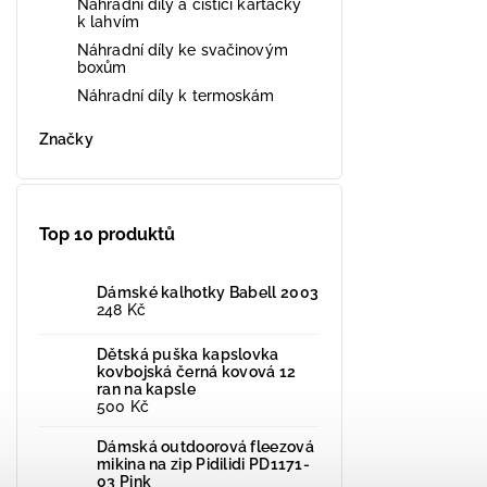
Náhradní díly a čistící kartáčky
k lahvím
Náhradní díly ke svačinovým
boxům
Náhradní díly k termoskám
Značky
Top 10 produktů
Dámské kalhotky Babell 2003
248 Kč
Dětská puška kapslovka
kovbojská černá kovová 12
ran na kapsle
500 Kč
Dámská outdoorová fleezová
mikina na zip Pidilidi PD1171-
03 Pink