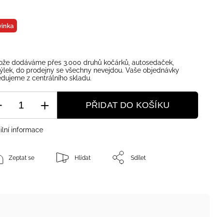
inka
ože dodáváme přes 3.000 druhů kočárků, autosedaček,
ýlek, do prodejny se všechny nevejdou. Vaše objednávky
dujeme z centrálního skladu.
PŘIDAT DO KOŠÍKU
ilní informace
Zeptat se
Hlídat
Sdílet