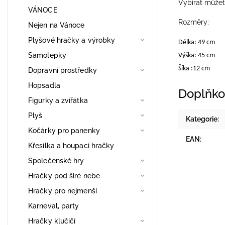
Vybírat můžet
VÁNOCE
Rozměry:
Nejen na Vánoce
Plyšové hračky a výrobky
Délka: 49 cm
Samolepky
Výška: 45 cm
Šíka :12 cm
Dopravní prostředky
Hopsadla
Doplňko
Figurky a zvířátka
Plyš
Kategorie
:
Kočárky pro panenky
EAN
:
Křesílka a houpací hračky
Společenské hry
Hračky pod širé nebe
Hračky pro nejmenší
Karneval, party
Hračky klučičí