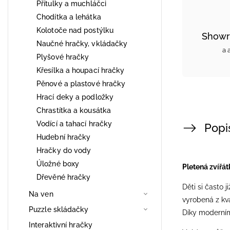
Přítulky a muchláčci
Chodítka a lehátka
Kolotoče nad postýlku
Showr
Naučné hračky, vkládačky
a 
Plyšové hračky
Křesílka a houpací hračky
Pěnové a plastové hračky
Hrací deky a podložky
Chrastítka a kousátka
Vodící a tahací hračky
Popi
Hudební hračky
Hračky do vody
Úložné boxy
Pletená zvířá
Dřevěné hračky
Děti si často 
Na ven
vyrobená z kval
Puzzle skládačky
Díky moderní
Interaktivní hračky