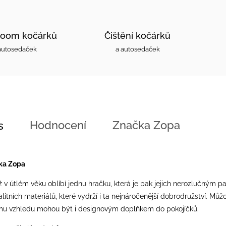
oom kočárků
Čištění kočárků
autosedaček
a autosedaček
Hodnocení
Značka
Zopa
s
tka Zopa
již v útlém věku oblíbí jednu hračku, která je pak jejich nerozlučným 
itních materiálů, které vydrží i ta nejnáročenější dobrodružství. Můžou s
mu vzhledu mohou být i designovým doplňkem do pokojíčků.