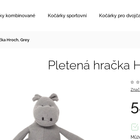
ky kombinované
Kočárky sportovní
Kočárky pro dvojč
čka Hroch, Grey
Pletená hračka 
Znač
5
Může