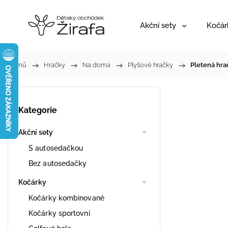
Akční sety
Kočár
Domů
/
Hračky
/
Na doma
/
Plyšové hračky
/
Pletená hra
Kategorie
Akční sety
S autosedačkou
Bez autosedačky
Kočárky
Kočárky kombinované
Kočárky sportovní