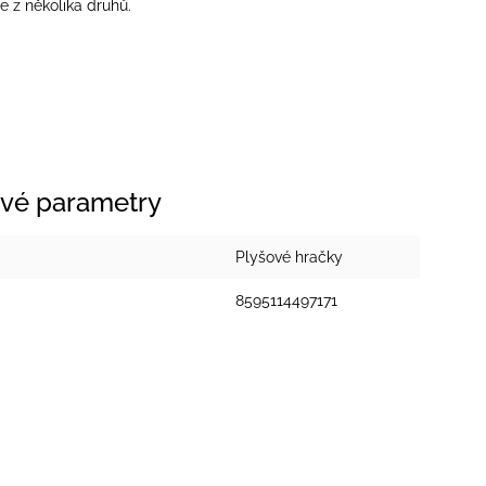
e z několika druhů.
vé parametry
Plyšové hračky
8595114497171