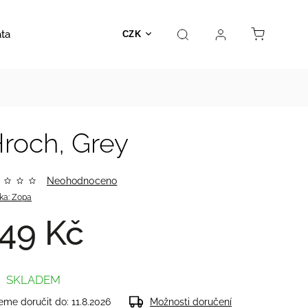
ata
Autosedačky
Hračky
Prodejna
Kontakt
CZK
Hroch, Grey
Neohodnoceno
ka:
Zopa
49 Kč
SKLADEM
me doručit do:
11.8.2026
Možnosti doručení