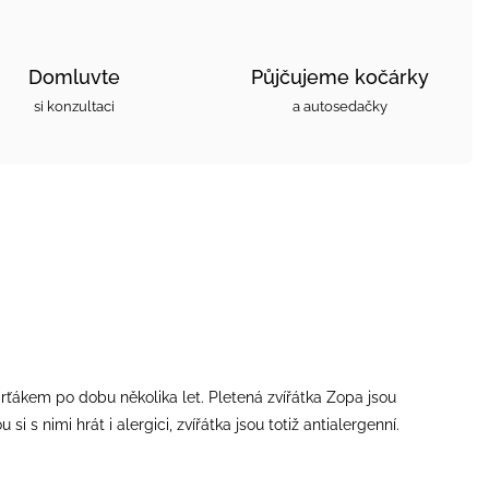
Domluvte
Půjčujeme kočárky
si konzultaci
a autosedačky
parťákem po dobu několika let. Pletená zvířátka Zopa jsou
i s nimi hrát i alergici, zvířátka jsou totiž antialergenní.