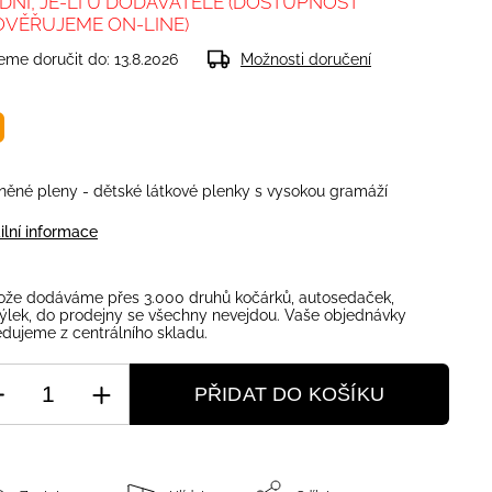
 DNÍ, JE-LI U DODAVATELE (DOSTUPNOST
OVĚŘUJEME ON-LINE)
me doručit do:
13.8.2026
Možnosti doručení
něné pleny - dětské látkové plenky s vysokou gramáží
ilní informace
ože dodáváme přes 3.000 druhů kočárků, autosedaček,
ýlek, do prodejny se všechny nevejdou. Vaše objednávky
dujeme z centrálního skladu.
PŘIDAT DO KOŠÍKU