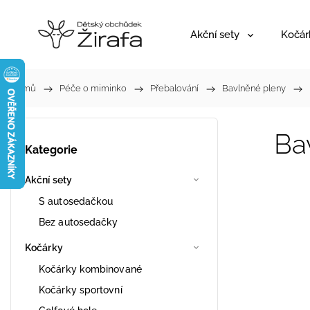
Akční sety
Kočár
Domů
/
Péče o miminko
/
Přebalování
/
Bavlněné pleny
/
Ba
Kategorie
Akční sety
S autosedačkou
Bez autosedačky
Kočárky
Kočárky kombinované
Kočárky sportovní