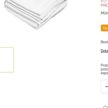
0-7
PR
Může
Tip
Bavl
Deta
Prot
post
expe