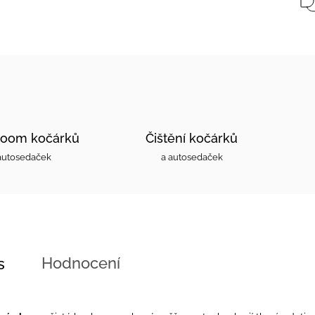
oom kočárků
Čištění kočárků
autosedaček
a autosedaček
Hodnocení
s