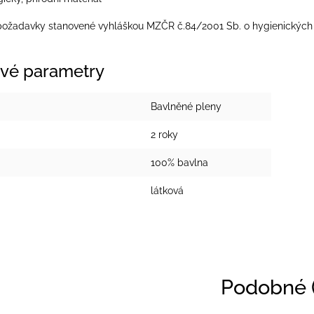
 požadavky stanovené vyhláškou MZČR č.84/2001 Sb. o hygienických p
vé parametry
Bavlněné pleny
2 roky
100% bavlna
látková
Podobné (