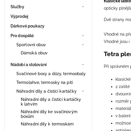
Klasické látk
Služby
opticky plnější
Výprodej
Dvě strany ma
Dárkové poukazy
Vhodné na přeb
Pro dospělé
Vhodné jsou i
Sportovní obuv
Tetra pl
Dámská obuv
Nádobí a stolování
Při správném pr
Svačinové boxy a dózy, termoobaly
klasick
Termolahve, termosky na pití
2 zašité
Náhradní díly a čistící kartáčky
dvouvrst
Náhradní díly a čistící kartáčky
rozměr 
k lahvím
materiá
Náhradní díly ke svačinovým
v balení
boxům
možnost
Náhradní díly k termoskám
antialer