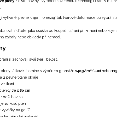
ové pleny
z čisté bavlny, vyrobené ověřenou technologií tkaní v dutin
.
jí vytkané, pevné kraje - omezují tak tvarové deformace po vyprání a
alování dítěte, jako osuška po koupeli, utírání při krmení nebo koje
 na zábaly nebo obklady při nemoci.
eny
aní si zachovají svůj tvar i bělost.
2
é pleny látkové Jasmine s výběrem gramáže
140g/m
(Lux)
nebo
11
 a 2 pevně tkané okraje
vé tkaní
plenky
70 x 80 cm
l 100% bavlna
 je 10 kusů plen
 vyvářky na 90 °C
gický, přírodní materiál