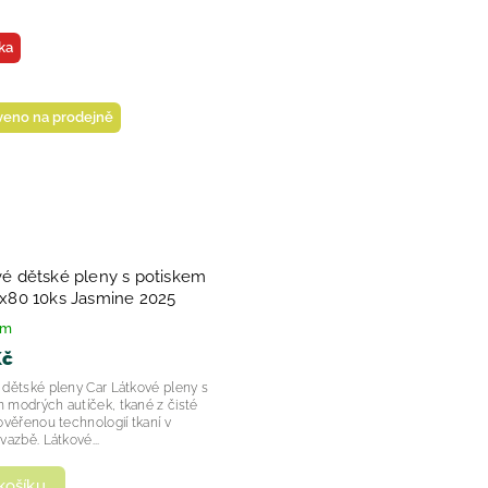
ka
veno na prodejně
é dětské pleny s potiskem
0x80 10ks Jasmine 2025
em
Kč
 dětské pleny Car Látkové pleny s
 modrých autíček, tkané z čisté
ověřenou technologií tkaní v
vazbě. Látkové...
košíku