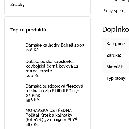
Značky
Pleny splňují
Doplňko
Top 10 produktů
Kategorie
:
Dámské kalhotky Babell 2003
248 Kč
Záruka
:
Dětská puška kapslovka
kovbojská černá kovová 12
Materiál
:
ran na kapsle
500 Kč
Typ pleny
:
Dámská outdoorová fleezová
mikina na zip Pidilidi PD1171-
03 Pink
596 Kč
MORAVSKÁ ÚSTŘEDNA
Polštář Krtek a kalhotky
(Krteček) 32x21x5cm PLYŠ
283 Kč