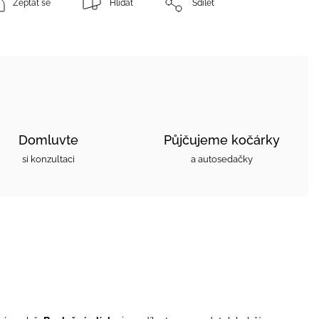
Zeptat se
Hlídat
Sdílet
Domluvte
Půjčujeme kočárky
si konzultaci
a autosedačky