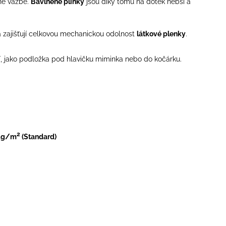
né vazbě.
Bavlněné plínky
jsou díky tomu na dotek hebší a
 zajišťují celkovou mechanickou odolnost
látkové plenky
.
ní, jako podložka pod hlavičku miminka nebo do kočárku.
2
5g/m
(Standard)