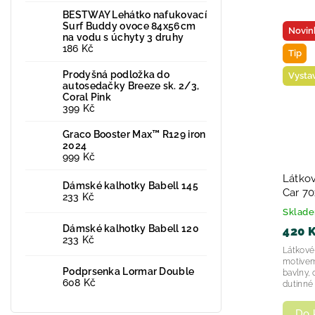
BESTWAY Lehátko nafukovací
Surf Buddy ovoce 84x56cm
Novin
na vodu s úchyty 3 druhy
186 Kč
Tip
Prodyšná podložka do
Vysta
autosedačky Breeze sk. 2/3,
Coral Pink
399 Kč
Graco Booster Max™ R129 iron
2024
999 Kč
Látkov
Dámské kalhotky Babell 145
Car 7
233 Kč
Sklad
Dámské kalhotky Babell 120
420 
233 Kč
Látkové
motivem
Podprsenka Lormar Double
bavlny, 
608 Kč
dutinné 
Do 