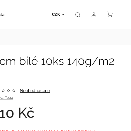
ata
Autosedačky
Hračky
Prodejna
Kontakt
CZK
 cm bílé 10ks 140g/m2
Neohodnoceno
ka:
Tetra
10 Kč