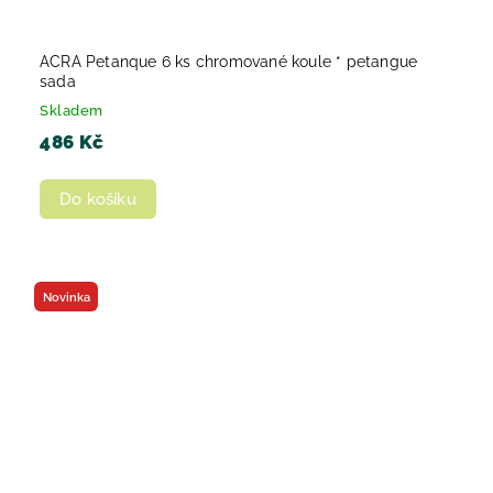
ACRA Petanque 6 ks chromované koule * petangue
sada
Skladem
486 Kč
Do košíku
Novinka