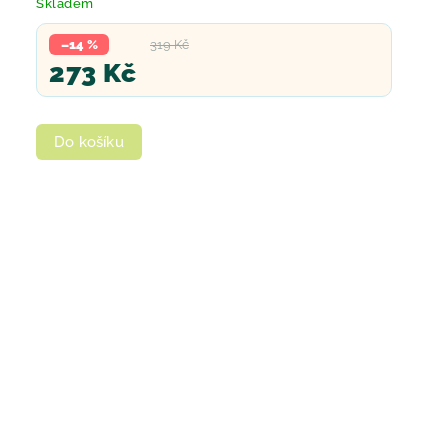
Skladem
–14 %
319 Kč
273 Kč
Do košíku