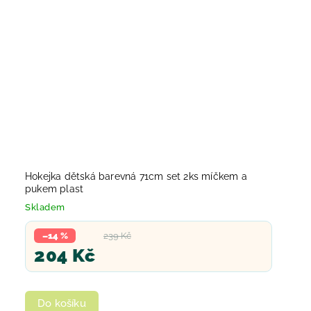
Hokejka dětská barevná 71cm set 2ks míčkem a
pukem plast
Skladem
–14 %
239 Kč
204 Kč
Do košíku