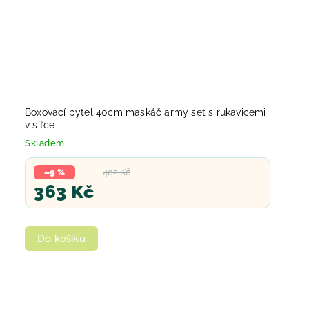
Boxovací pytel 40cm maskáč army set s rukavicemi
v síťce
Skladem
–9 %
402 Kč
363 Kč
Do košíku