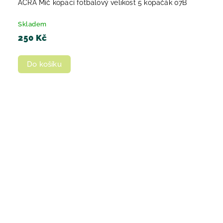
ACRA Míč kopací fotbalový velikost 5 kopačák 07B
Skladem
250 Kč
Do košíku