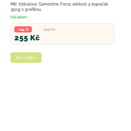
Míč fotbalový Gametime Forza velikost 5 kopačák
350g s grafikou
Skladem
–14 %
299 Kč
255 Kč
Do košíku