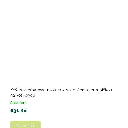
Koš basketbalový trikolora set s míčem a pumpičkou
na košíkovou
Skladem
631 Kč
Do košíku