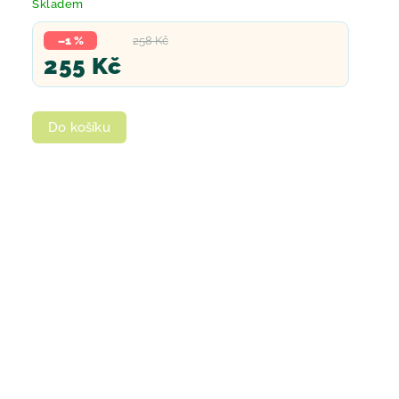
Skladem
–1 %
258 Kč
255 Kč
Do košíku