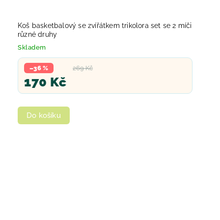
Koš basketbalový se zvířátkem trikolora set se 2 míči
různé druhy
Skladem
–36 %
269 Kč
170 Kč
Do košíku