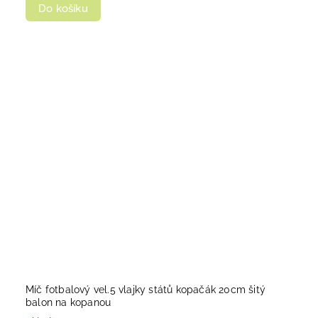
Do košíku
Míč fotbalový vel.5 vlajky států kopačák 20cm šitý
balon na kopanou