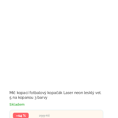
Míč kopací fotbalový kopačák Laser neon lesklý vel.
5 na kopanou 3 barvy
Skladem
–14 %
299 Kč