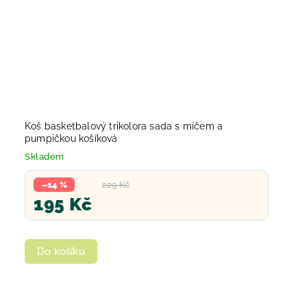
Koš basketbalový trikolora sada s míčem a
pumpičkou košíková
Skladem
–14 %
229 Kč
195 Kč
Do košíku