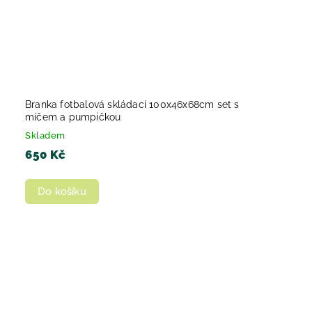
Branka fotbalová skládací 100x46x68cm set s
míčem a pumpičkou
Skladem
650 Kč
Do košíku