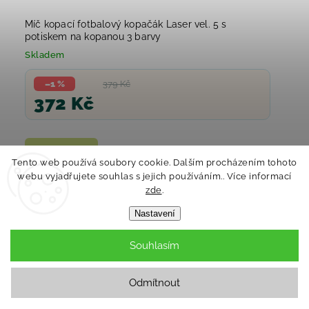
Míč kopací fotbalový kopačák Laser vel. 5 s
potiskem na kopanou 3 barvy
Skladem
–1 %
379 Kč
372 Kč
Do košíku
Tento web používá soubory cookie. Dalším procházením tohoto
webu vyjadřujete souhlas s jejich používáním.. Více informací
zde
.
Novinka
Nastavení
Souhlasím
Odmítnout