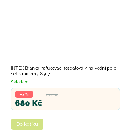
INTEX Branka nafukovací fotbalová / na vodní polo
set s míčem 58507
Skladem
–7 %
739 Kč
680 Kč
Do košíku