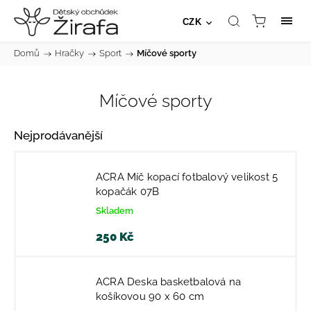
CZK
Domů
/
Hračky
/
Sport
/
Míčové sporty
Míčové sporty
Nejprodávanější
ACRA Míč kopací fotbalový velikost 5
kopačák 07B
Skladem
250 Kč
ACRA Deska basketbalová na
košíkovou 90 x 60 cm