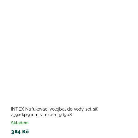
INTEX Nafukovací volejbal do vody set síť
239x64x91cm s míčem 56508
Skladem
384 Kč