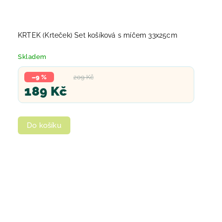
KRTEK (Krteček) Set košíková s míčem 33x25cm
Skladem
–9 %
209 Kč
189 Kč
Do košíku