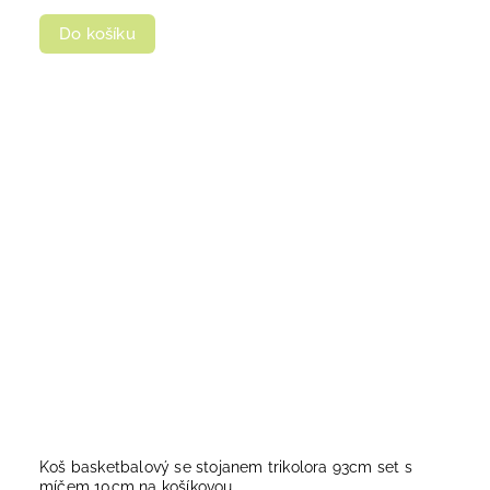
Do košíku
Koš basketbalový se stojanem trikolora 93cm set s
míčem 10cm na košíkovou