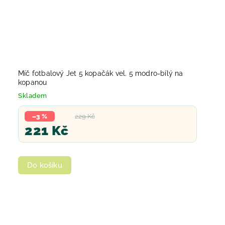
Míč fotbalový Jet 5 kopačák vel. 5 modro-bílý na
kopanou
Skladem
–3 %
229 Kč
221 Kč
Do košíku