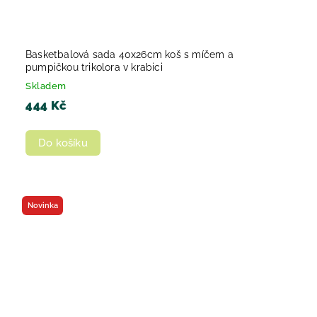
Basketbalová sada 40x26cm koš s míčem a
pumpičkou trikolora v krabici
Skladem
444 Kč
Do košíku
Novinka