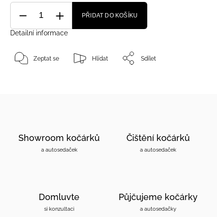
PŘIDAT DO KOŠÍKU
Detailní informace
Zeptat se
Hlídat
Sdílet
Showroom kočárků
Čištění kočárků
a autosedaček
a autosedaček
Domluvte
Půjčujeme kočárky
si konzultaci
a autosedačky