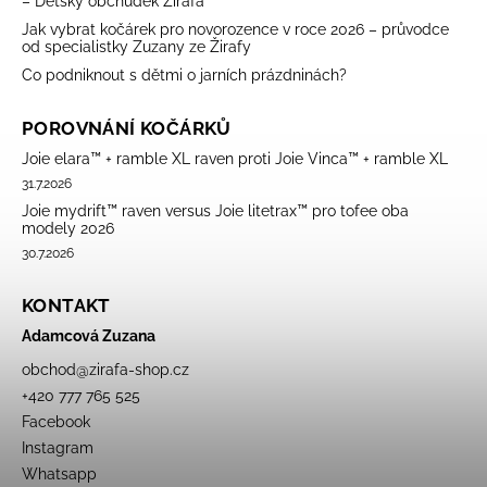
– Dětský obchůdek Žirafa
Jak vybrat kočárek pro novorozence v roce 2026 – průvodce
od specialistky Zuzany ze Žirafy
Co podniknout s dětmi o jarních prázdninách?
POROVNÁNÍ KOČÁRKŮ
Joie elara™ + ramble XL raven proti Joie Vinca™ + ramble XL
31.7.2026
Joie mydrift™ raven versus Joie litetrax™ pro tofee oba
modely 2026
30.7.2026
KONTAKT
Adamcová Zuzana
obchod
@
zirafa-shop.cz
+420 777 765 525
Facebook
Instagram
Whatsapp