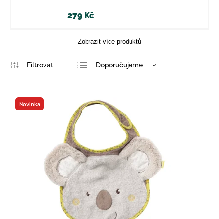
279 Kč
Zobrazit více produktů
Doporučujeme
Nejlevnější
Nejdražší
Novinka
Nejprodávanější
Abecedně