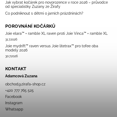
Jak vybrat kočárek pro novorozence v roce 2026 – průvodce
od specialistky Zuzany ze Žirafy
Co podniknout s dětmi o jarních prázdninách?
POROVNÁNÍ KOČÁRKŮ
Joie elara™ + ramble XL raven proti Joie Vinca™ + ramble XL
31.7.2026
Joie mydrift™ raven versus Joie litetrax™ pro tofee oba
modely 2026
30.7.2026
KONTAKT
Adamcová Zuzana
obchod
@
zirafa-shop.cz
+420 777 765 525
Facebook
Instagram
Whatsapp