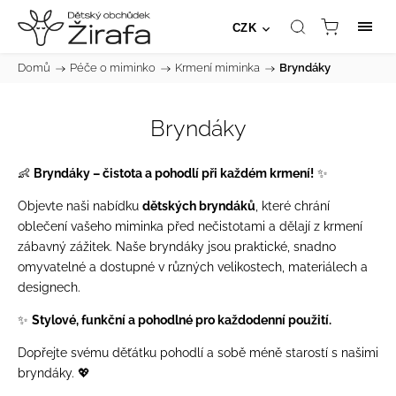
CZK
Domů
/
Péče o miminko
/
Krmení miminka
/
Bryndáky
Bryndáky
👶
Bryndáky – čistota a pohodlí při každém krmení!
✨
Objevte naši nabídku
dětských bryndáků
, které chrání
oblečení vašeho miminka před nečistotami a dělají z krmení
zábavný zážitek. Naše bryndáky jsou praktické, snadno
omyvatelné a dostupné v různých velikostech, materiálech a
designech.
✨
Stylové, funkční a pohodlné pro každodenní použití.
Dopřejte svému děťátku pohodlí a sobě méně starostí s našimi
bryndáky. 💖