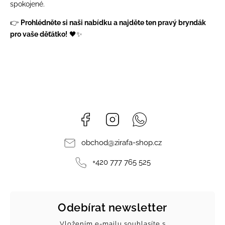
spokojené.
👉
Prohlédněte si naši nabídku a najděte ten pravý bryndák
pro vaše děťátko!
🖤✨
Facebook
Instagram
Whatsapp
obchod
@
zirafa-shop.cz
+420 777 765 525
Odebírat newsletter
Vložením e-mailu souhlasíte s