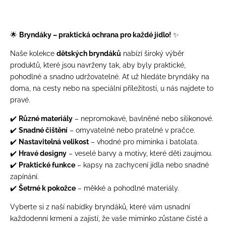
🌟
Bryndáky – praktická ochrana pro každé jídlo!
✨
Naše kolekce
dětských bryndáků
nabízí široký výběr
produktů, které jsou navrženy tak, aby byly praktické,
pohodlné a snadno udržovatelné. Ať už hledáte bryndáky na
doma, na cesty nebo na speciální příležitosti, u nás najdete to
pravé.
✔️
Různé materiály
– nepromokavé, bavlněné nebo silikonové.
✔️
Snadné čištění
– omyvatelné nebo pratelné v pračce.
✔️
Nastavitelná velikost
– vhodné pro miminka i batolata.
✔️
Hravé designy
– veselé barvy a motivy, které děti zaujmou.
✔️
Praktické funkce
– kapsy na zachycení jídla nebo snadné
zapínání.
✔️
Šetrné k pokožce
– měkké a pohodlné materiály.
Vyberte si z naší nabídky bryndáků, které vám usnadní
každodenní krmení a zajistí, že vaše miminko zůstane čisté a